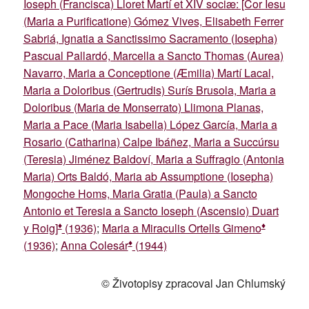
Ioseph (Francisca) Lloret Martí et XIV sociæ: [Cor Iesu
(Maria a Purificatione) Gómez Vives, Elisabeth Ferrer
Sabriá, Ignatia a Sanctissimo Sacramento (Iosepha)
Pascual Pallardó, Marcella a Sancto Thomas (Aurea)
Navarro, Maria a Conceptione (Æmilia) Martí Lacal,
Maria a Doloribus (Gertrudis) Surís Brusola, Maria a
Doloribus (Maria de Monserrato) Llimona Planas,
Maria a Pace (Maria Isabella) López García, Maria a
Rosario (Catharina) Calpe Ibáñez, Maria a Succúrsu
(Teresia) Jiménez Baldoví, Maria a Suffragio (Antonia
Maria) Orts Baldó, Maria ab Assumptione (Iosepha)
Mongoche Homs, Maria Gratia (Paula) a Sancto
Antonio et Teresia a Sancto Ioseph (Ascensio) Duart
♦
♦
y Roig]
(1936)
;
Maria a Miraculis Ortells Gimeno
♦
(1936)
;
Anna Colesár
(1944)
© Životopisy zpracoval Jan Chlumský