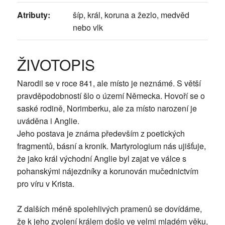
Atributy:
šíp, král, koruna a žezlo, medvěd
nebo vlk
ŽIVOTOPIS
Narodil se v roce 841, ale místo je neznámé. S větší
pravděpodobností šlo o území Německa. Hovoří se o
saské rodině, Norimberku, ale za místo narození je
uváděna i Anglie.
Jeho postava je známa především z poetických
fragmentů, básní a kronik. Martyrologium nás ujišťuje,
že jako král východní Anglie byl zajat ve válce s
pohanskými nájezdníky a korunován mučednictvím
pro víru v Krista.
Z dalších méně spolehlivých pramenů se dovídáme,
že k jeho zvolení králem došlo ve velmi mladém věku,