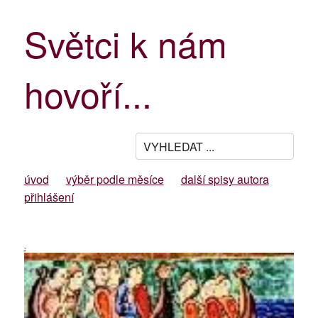
Světci k nám
hovoří...
úvod
výběr podle měsíce
další spisy autora
přihlášení
-