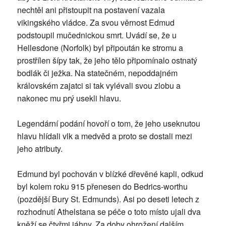
nechtěl ani přistoupit na postavení vazala
vikingského vládce. Za svou věrnost Edmud
podstoupil mučednickou smrt. Uvádí se, že u
Hellesdone (Norfolk) byl připoután ke stromu a
prostřílen šípy tak, že jeho tělo připomínalo ostnatý
bodlák či ježka. Na statečném, nepoddajném
královském zajatci si tak vylévali svou zlobu a
nakonec mu prý usekli hlavu.
Legendární podání hovoří o tom, že jeho useknutou
hlavu hlídali vlk a medvěd a proto se dostali mezi
jeho atributy.
Edmund byl pochován v blízké dřevěné kapli, odkud
byl kolem roku 915 přenesen do Bedrics-worthu
(pozdější Bury St. Edmunds). Asi po deseti letech z
rozhodnutí Athelstana se péče o toto místo ujali dva
kněží se čtyřmi jáhny. Za doby ohrožení dalším