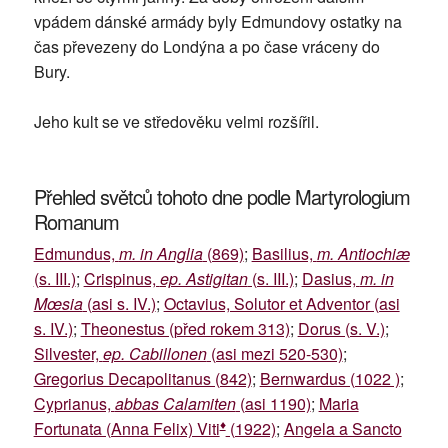
vpádem dánské armády byly Edmundovy ostatky na
čas převezeny do Londýna a po čase vráceny do
Bury.
Jeho kult se ve středověku velmi rozšířil.
Přehled světců tohoto dne podle Martyrologium
Romanum
Edmundus,
m. in Anglia
(869)
;
Basilius,
m. Antiochiæ
(s. III.)
;
Crispinus,
ep. Astigitan
(s. III.)
;
Dasius,
m. in
Mœsia
(asi s. IV.)
;
Octavius, Solutor et Adventor (asi
s. IV.)
;
Theonestus (před rokem 313)
;
Dorus (s. V.)
;
Silvester,
ep. Cabillonen
(asi mezi 520-530)
;
Gregorius Decapolitanus (842)
;
Bernwardus (1022 )
;
Cyprianus,
abbas Calamiten
(asi 1190)
;
Maria
♦
Fortunata (Anna Felix) Viti
(1922)
;
Angela a Sancto