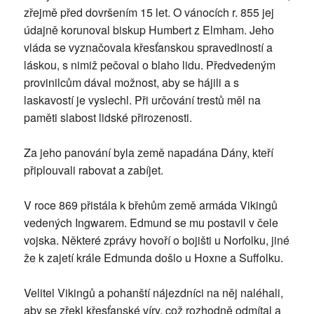
zřejmě před dovršením 15 let. O vánocích r. 855 jej
údajně korunoval biskup Humbert z Elmham. Jeho
vláda se vyznačovala křesťanskou spravedlností a
láskou, s nimiž pečoval o blaho lidu. Předvedeným
provinilcům dával možnost, aby se hájili a s
laskavostí je vyslechl. Při určování trestů měl na
paměti slabost lidské přirozenosti.
Za jeho panování byla země napadána Dány, kteří
připlouvali rabovat a zabíjet.
V roce 869 přistála k břehům země armáda Vikingů
vedených Ingwarem. Edmund se mu postavil v čele
vojska. Některé zprávy hovoří o bojišti u Norfolku, jiné
že k zajetí krále Edmunda došlo u Hoxne a Suffolku.
Velitel Vikingů a pohanští nájezdníci na něj naléhali,
aby se zřekl křesťanské víry, což rozhodně odmítal a