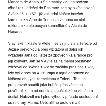
Mancera de Abajo u Salamanky. Jan na podzim
téhož roku odešel do Pastrany, kde bylo více noviců.
Avšak 25. 1. 1571 již zakládal klášter bosých
karmelitek v Albe de Tormes a v dubnu se stal
rektorem koleje bosých karmelitánů v Alcalá de
Henares.
V avilském klášteře Vtělení se v říjnu stala Terezie od
Ježíše převorkou a přes vizitátora si další rok
vyžádala Jana od Kříže za zpovědníka a rádce pro
její konvent. Jan se v Avile až na menší přestávky
zdržoval od května 1572 do začátku prosince 1577,
kdy byl v noci na 4. 12. zajat a tajně dopraven do
kláštera obutých karmelitánů v Toledu. Tam ho
protiprávně soudili jako buřiče, přes všechna
pověření, která od nuncia a apoštolského vizitátora
dostal. Nabízeli mu i plno výhod v případě odstoupení
od reformy. Marně. Uvěznili ho proto v malém