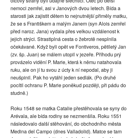
otcovy strany byli údajně šlechtici. Otec po delší
nemoci zemřel, asi v Janových dvou letech. Bída a
starosti jak zajistit dětem to nejnutnější přiměly matku,
že se s Františkem a malým Janem (syn Alois zemřel
před naroz. Jana) vydala přes velkou vzdálenost k
jejich strýci. Strastiplná cesta o žebrotě nesplnila
očekávané. Když byli opět ve Fontiveros, pětiletý Jan
(zv. šp. Juan) se málem utopil v jezeře. Příhodu prý
provázelo vidění P. Marie, která k němu natahovala
ruku, ale on jí tu svou z úcty k ní nepodal, aby ji
neušpinil. Pak ho vytáhl jeden sedlák. (Po druhé
pocítil ochranu P. Marie poněkud později, při pádu do
studně.)
Roku 1548 se matka Catalie přestěhovala se syny do
Arévala, ale bída rodiny se nezmenšila. Roku 1551
následovalo další stěhování, do obchodního města
Medina del Campo (dnes Valladolid). Matce se tam