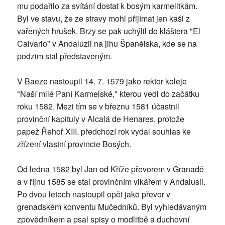
mu podařilo za svítání dostat k bosým karmelitkám.
Byl ve stavu, že ze stravy mohl přijímat jen kaši z
vařených hrušek. Brzy se pak uchýlil do kláštera "El
Calvario" v Andalúzii na jihu Španělska, kde se na
podzim stal představeným.
V Baeze nastoupil 14. 7. 1579 jako rektor koleje
"Naší milé Paní Karmelské," kterou vedl do začátku
roku 1582. Mezi tím se v březnu 1581 účastnil
provinční kapituly v Alcalá de Henares, protože
papež Řehoř XIII. předchozí rok vydal souhlas ke
zřízení vlastní provincie Bosých.
Od ledna 1582 byl Jan od Kříže převorem v Granadě
a v říjnu 1585 se stal provinčním vikářem v Andalusii.
Po dvou letech nastoupil opět jako převor v
grenadském konventu Mučedníků. Byl vyhledávaným
zpovědníkem a psal spisy o modlitbě a duchovní