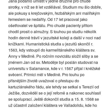
Jana podařilo umístit v jedné družině pro chudé
sirotky, v níž se 8 let vzdělával. Studium mu šlo dobře,
ale pokusy s krejčovským, řezbářským ani malířským
řemeslem se nedařily. Od 17 let pracoval jako
ošetřovatel ve špitálu. Pro chudé pacienty přitom
chodil prosit o almužny. S touhou po studiu několik
hodin denně trávil v jezuitské koleji a další v noci nad
knížkami. Humanistická studia u jezuitů skončil r.
1563, kdy vstoupil do karmelitánského kláštera sv.
Anny v Medině. Po ročním noviciátu složil sliby a se
jménem Jan od sv. Metoděje byl poslán studovat na
universitu v Salamance, kde v r. 1567 přijal i kněžské
svěcení. Primici měl v Medině. Pro touhu po
přísnějším životě uvažoval o přestupu do
kartuziánského řádu, ale tehdy se setkal s Terezií od
Ježíše, dozvěděl se o její refomě a nakonec souhlasil
se spoluprací. Ještě dokončil studia a 15. 8. 1568 se
už účastnil založení kláštera ve Valladolidu, kde ho