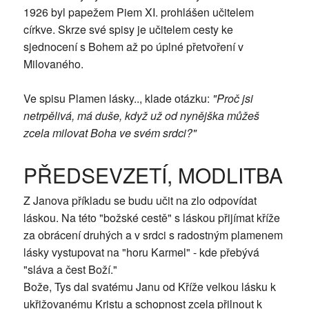
1926 byl papežem Piem XI. prohlášen učitelem
církve. Skrze své spisy je učitelem cesty ke
sjednocení s Bohem až po úplné přetvoření v
Milovaného.
Ve spisu Plamen lásky.., klade otázku:
"Proč jsi
netrpělivá, má duše, když už od nynějška můžeš
zcela milovat Boha ve svém srdci?"
PŘEDSEVZETÍ, MODLITBA
Z Janova příkladu se budu učit na zlo odpovídat
láskou. Na této "božské cestě" s láskou přijímat kříže
za obrácení druhých a v srdci s radostným plamenem
lásky vystupovat na "horu Karmel" - kde přebývá
"sláva a čest Boží."
Bože, Tys dal svatému Janu od Kříže velkou lásku k
ukřižovanému Kristu a schopnost zcela přilnout k