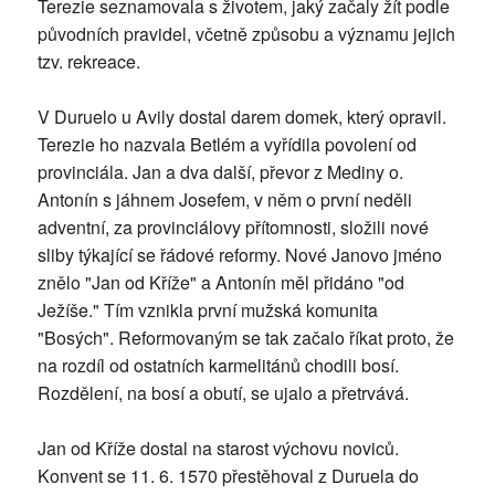
Terezie seznamovala s životem, jaký začaly žít podle
původních pravidel, včetně způsobu a významu jejich
tzv. rekreace.
V Duruelo u Avily dostal darem domek, který opravil.
Terezie ho nazvala Betlém a vyřídila povolení od
provinciála. Jan a dva další, převor z Mediny o.
Antonín s jáhnem Josefem, v něm o první neděli
adventní, za provinciálovy přítomnosti, složili nové
sliby týkající se řádové reformy. Nové Janovo jméno
znělo "Jan od Kříže" a Antonín měl přidáno "od
Ježíše." Tím vznikla první mužská komunita
"Bosých". Reformovaným se tak začalo říkat proto, že
na rozdíl od ostatních karmelitánů chodili bosí.
Rozdělení, na bosí a obutí, se ujalo a přetrvává.
Jan od Kříže dostal na starost výchovu noviců.
Konvent se 11. 6. 1570 přestěhoval z Duruela do