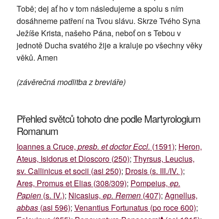
Tobě; dej ať ho v tom následujeme a spolu s ním
dosáhneme patření na Tvou slávu. Skrze Tvého Syna
Ježíše Krista, našeho Pána, neboť on s Tebou v
jednotě Ducha svatého žije a kraluje po všechny věky
věků. Amen
(závěrečná modlitba z breviáře)
Přehled světců tohoto dne podle Martyrologium
Romanum
Ioannes a Cruce,
presb. et doctor Eccl.
(1591)
;
Heron,
Ateus, Isidorus et Dioscoro (250)
;
Thyrsus, Leucius,
sv. Callinicus et socii (asi 250)
;
Drosis (s. III./IV. )
;
Ares, Promus et Elias (308/309)
;
Pompeius,
ep.
Papien
(s. IV.)
;
Nicasius,
ep. Remen
(407)
;
Agnellus,
abbas
(asi 596)
;
Venantius Fortunatus (po roce 600)
;
♦