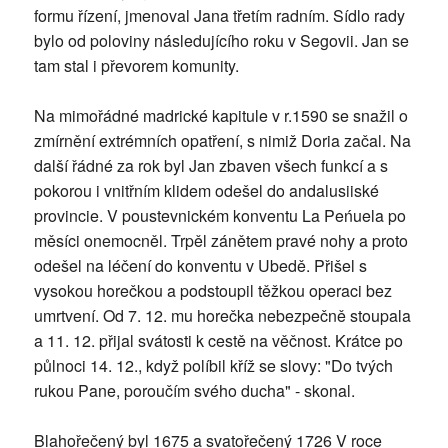
formu řízení, jmenoval Jana třetím radním. Sídlo rady
bylo od poloviny následujícího roku v Segovii. Jan se
tam stal i převorem komunity.
Na mimořádné madrické kapitule v r.1590 se snažil o
zmírnění extrémních opatření, s nimiž Doria začal. Na
další řádné za rok byl Jan zbaven všech funkcí a s
pokorou i vnitřním klidem odešel do andalusiiské
provincie. V poustevnickém konventu La Peńuela po
měsíci onemocněl. Trpěl zánětem pravé nohy a proto
odešel na léčení do konventu v Ubedě. Přišel s
vysokou horečkou a podstoupil těžkou operaci bez
umrtvení. Od 7. 12. mu horečka nebezpečně stoupala
a 11. 12. přijal svátosti k cestě na věčnost. Krátce po
půlnoci 14. 12., když políbil kříž se slovy: "Do tvých
rukou Pane, poroučím svého ducha" - skonal.
Blahořečený byl 1675 a svatořečený 1726 V roce