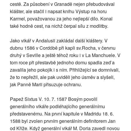
cestě. Za působení v Granadě nejen přebudovával
klášter, ale stačil i napsat knihu Výstup na horu
Karmel, považovanou za jeho nejlepší dílo. Konal
také hodně cest, na nichž čerpal sílu z modlitby.
Jako vikář v Andalusii zakládal další kláštery. V
dubnu 1586 v Cordóbě při kapli sv.Rocha, v červnu
druhý v Seville a ještě téhož roku i v La Manchuele. V
tom roce při přestavbě jednoho domu spadla zeď a
zavalila jeho pokojík i s ním. Přihlížející se domnívali,
že to nepřežil, ale pak uviděli jeho úsměv a slyšeli,
jak Panně Marii přisuzuje ochranu.
Papež Sixtus V. 10. 7. 1587 Bosým povolil
generálního vikáře podléhajícího generálnímu
představenému. Na první kapitule v Madridu 18. 6.
1588 byl zvolen prvním generálním definitorem Jan
od Kříže. Když generální vikář M. Doria zavedl novou