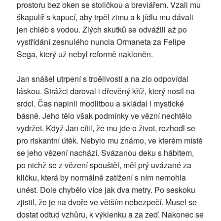
prostoru bez oken se stoličkou a breviářem. Vzali mu
škapulíř s kapucí, aby trpěl zimu a k jídlu mu dávali
jen chléb s vodou. Zlých skutků se odvážili až po
vystřídání zesnulého nuncia Ormaneta za Felipe
Sega, který už nebyl reformě nakloněn.
Jan snášel utrpení s trpělivostí a na zlo odpovídal
láskou. Strážci daroval i dřevěný kříž, který nosil na
srdci. Čas naplnil modlitbou a skládal i mystické
básně. Jeho tělo však podmínky ve vězní nechtělo
vydržet. Když Jan cítil, že mu jde o život, rozhodl se
pro riskantní útěk. Nebylo mu známo, ve kterém místě
se jeho vězení nachází. Svázanou deku s hábitem,
po nichž se z vězení spouštěl, měl prý uvázané za
kličku, která by normálně zatížení s ním nemohla
unést. Dole chybělo více jak dva metry. Po seskoku
zjistil, že je na dvoře ve větším nebezpečí. Musel se
dostat odtud vzhůru, k výklenku a za zeď. Nakonec se