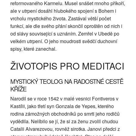
reformovaného Karmelu. Musel snášet mnoho příkoří,
ale v utrpení dosáhl hlubokého spojení s Bohem i
vrcholu mystického života. Zastával větší počet
funkcí, ale dle svého přání skončil oproštěn od nich i
od slávy související s uznáním. Zemřel v Ubedě po
velkém utrpení. O jeho moudrosti svědčí duchovní
spisy, které zanechal.
ŽIVOTOPIS PRO MEDITACI
MYSTICKÝ TEOLOG NA RADOSTNÉ CESTĚ
KŘÍŽE
Narodil se v roce 1542 v malé vesnici Fontiveros v
Kastílii, jako třetí syn Gonzala de Yepes, kterého
rodina zámožných obchodníků po smrti jeho rodičů
vydědila. Nelíbilo se jí, že si za ženu zvolil chudou
Catalii Alvarezovou, rovněž sirotka. Janovi předci z