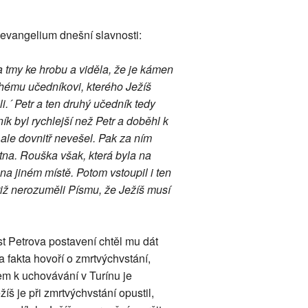
 evangelium dnešní slavnosti:
 tmy ke hrobu a viděla, že je kámen
hému učedníkovi, kterého Ježíš
i.´ Petr a ten druhý učedník tedy
ík byl rychlejší než Petr a doběhl k
, ale dovnitř nevešel. Pak za ním
átna. Rouška však, která byla na
na jiném místě. Potom vstoupil i ten
totiž nerozuměli Písmu, že Ježíš musí
st Petrova postavení chtěl mu dát
 fakta hovoří o zmrtvýchvstání,
em k uchovávání v Turínu je
 je při zmrtvýchvstání opustil,