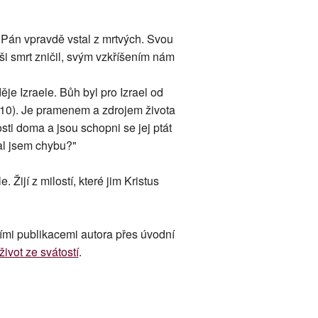
ť Pán vpravdě vstal z mrtvých. Svou
ši smrt zničil, svým vzkříšením nám
je Izraele. Bůh byl pro Izrael od
 10). Je pramenem a zdrojem života
kosti doma a jsou schopni se jej ptát
lal jsem chybu?"
. Žijí z milostí, které jim Kristus
ími publikacemi autora přes úvodní
ivot ze svátostí
.