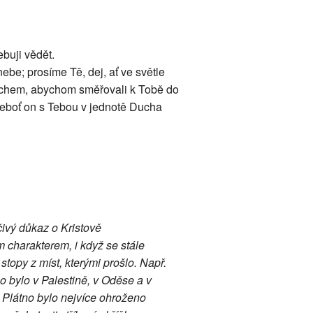
ebuji vědět.
be; prosíme Tě, dej, ať ve světle
uchem, abychom směřovali k Tobě do
neboť on s Tebou v jednotě Ducha
ivý důkaz o Kristově
 charakterem, i když se stále
topy z míst, kterými prošlo. Např.
o bylo v Palestině, v Oděse a v
í. Plátno bylo nejvíce ohroženo