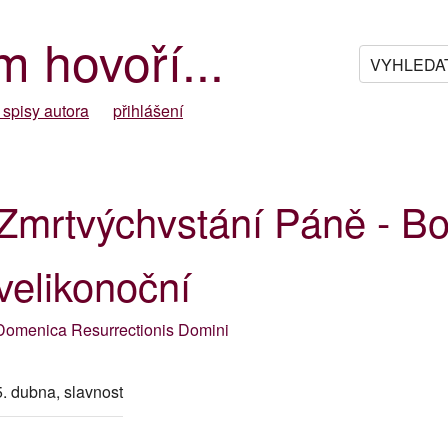
m hovoří...
 spisy autora
přihlášení
Zmrtvýchvstání Páně - Bo
velikonoční
Domenica Resurrectionis Domini
5. dubna, slavnost