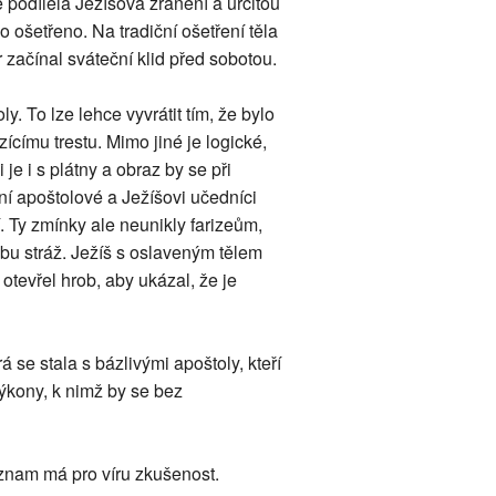
podílela Ježíšova zranění a určitou
o ošetřeno. Na tradiční ošetření těla
 začínal sváteční klid před sobotou.
y. To lze lehce vyvrátit tím, že bylo
címu trestu. Mimo jiné je logické,
je i s plátny a obraz by se při
ní apoštolové a Ježíšovi učedníci
. Ty zmínky ale neunikly farizeům,
robu stráž. Ježíš s oslaveným tělem
 otevřel hrob, aby ukázal, že je
se stala s bázlivými apoštoly, kteří
výkony, k nimž by se bez
znam má pro víru zkušenost.