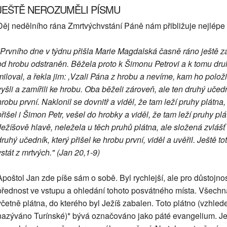
JEŠTĚ NEROZUMĚLI PÍSMU
Děj nedělního rána Zmrtvýchvstání Páně nám přibližuje nejlépe
"Prvního dne v týdnu přišla Marie Magdalská časně ráno ještě za
od hrobu odstraněn. Běžela proto k Šimonu Petrovi a k tomu dru
miloval, a řekla jim: ,Vzali Pána z hrobu a nevíme, kam ho položil
vyšli a zamířili ke hrobu. Oba běželi zároveň, ale ten druhý učedn
hrobu první. Naklonil se dovnitř a viděl, že tam leží pruhy plátna
přišel i Šimon Petr, vešel do hrobky a viděl, že tam leží pruhy pl
Ježíšově hlavě, neležela u těch pruhů plátna, ale složená zvlášť 
druhý učedník, který přišel ke hrobu první, viděl a uvěřil. Ještě 
vstát z mrtvých." (Jan 20,1-9)
Apoštol Jan zde píše sám o sobě. Byl rychlejší, ale pro důstojno
přednost ve vstupu a ohledání tohoto posvátného místa. Všechna
včetně plátna, do kterého byl Ježíš zabalen. Toto plátno (vzhled
nazýváno Turínské)* bývá označováno jako páté evangelium. Ježíš