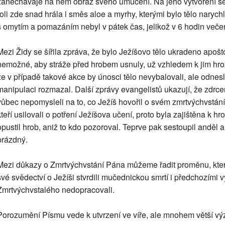
zanechávaje na něm obraz svého umučení. Na jeho vytvoření se 
roli zde snad hrála i směs aloe a myrhy, kterými bylo tělo narychl
s omytím a pomazáním nebyl v pátek čas, jelikož v 6 hodin večer
Mezi Židy se šířila zpráva, že bylo Ježíšovo tělo ukradeno apoštol
nemožné, aby stráže před hrobem usnuly, už vzhledem k jim hrozí
že v případě takové akce by únosci tělo nevybalovali, ale odnesli 
manipulaci rozmazal. Další zprávy evangelistů ukazují, že zdrce
vůbec nepomysleli na to, co Ježíš hovořil o svém zmrtvýchvstání
kteří usilovali o potření Ježíšova učení, proto byla zajištěna k h
opustil hrob, aniž to kdo pozoroval. Teprve pak sestoupil anděl a
prázdný.
Mezi důkazy o Zmrtvýchvstání Pána můžeme řadit proměnu, která 
své svědectví o Ježíši stvrdili mučednickou smrtí i předchozími 
Zmrtvýchvstalého nedopracovali.
Porozumění Písmu vede k utvrzení ve víře, ale mnohem větší vý