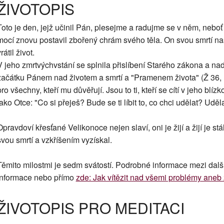
ŽIVOTOPIS
Toto je den, jejž učinil Pán, plesejme a radujme se v něm, nebo
mocí znovu postavil zbořený chrám svého těla. On svou smrtí na
rátil život.
V jeho zmrtvýchvstání se splnila přislíbení Starého zákona a nadě
začátku Pánem nad životem a smrtí a "Pramenem života" (Ž 36,
pro všechny, kteří mu důvěřují. Jsou to ti, kteří se cítí v jeho blíz
jako Otce: "Co si přeješ? Bude se ti líbit to, co chci udělat? Udě
Opravdoví křesťané Velikonoce nejen slaví, oni je žijí a žijí je stále
svou smrtí a vzkříšením vyzískal.
Těmito milostmi je sedm svátostí. Podrobné informace mezi dalš
informace nebo přímo
zde: Jak vítězit nad všemi problémy aneb ž
ŽIVOTOPIS PRO MEDITACI