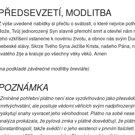
PŘEDSEVZETÍ, MODLITBA
Z výše uvedené nabídky si přečtu o svátosti, o které nejvíce potř
Bože, Tvůj jednorozený Syn slavně přemohl smrt a otevřel nám ne
jeho vzkříšení vstaneme k novému životu, a obnov nás svým D
nebeské slávy. Skrze Tvého Syna Ježíše Krista, našeho Pána, 
svatého žije a kraluje po všechny věky věků. Amen
(na podkladě závěrečné modlitby breviáře)
POZNÁMKA
*Zmíněné pohřební plátno není sice vyzdvihováno jako přesvědč
zmrtvýchvstání, ale posiluje vědomí věřících svým nadpřirozeným
vyskytují snahy vyvracet jeho věrohodnost. Plátno na sobě nese s
analýza prokázala, že pylová zrnka v plátně dosvědčují, že plátn
Konstantinopoli, takže svědčí i o jeho existenci v prvním tisícilet