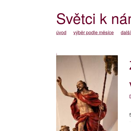
Světci k ná
úvod
výběr podle měsíce
další
-