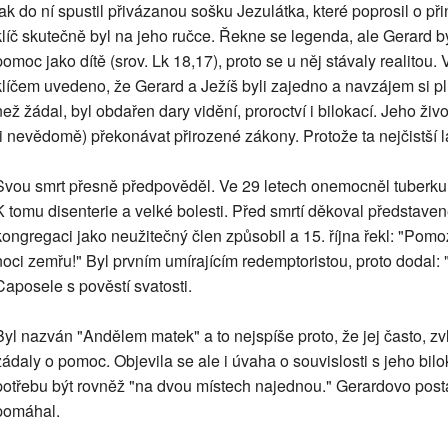
tak do ní spustil přivázanou sošku Jezulátka, které poprosil o př
klíč skutečně byl na jeho ručce. Řekne se legenda, ale Gerard by
pomoc jako dítě (srov. Lk 18,17), proto se u něj stávaly realitou.
klíčem uvedeno, že Gerard a Ježíš byli zajedno a navzájem si pln
než žádal, byl obdařen dary vidění, proroctví i bilokací. Jeho živ
(i nevědomě) překonávat přirozené zákony. Protože ta nejčistší l
Svou smrt přesně předpověděl. Ve 29 letech onemocněl tuberkuló
K tomu disenterie a velké bolesti. Před smrtí děkoval představen
kongregaci jako neužitečný člen způsobil a 15. října řekl: "Pomoz
noci zemřu!" Byl prvním umírajícím redemptoristou, proto dodal:
Caposele s pověstí svatosti.
Byl nazván "Andělem matek" a to nejspíše proto, že jej často, 
žádaly o pomoc. Objevila se ale i úvaha o souvislosti s jeho bil
potřebu být rovněž "na dvou místech najednou." Gerardovo posta
pomáhal.