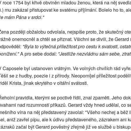
V roce 1754 byl křivě obviněn mladou ženou, která na něj svedla
8.) mu zakázal přistupovat ke svatému příjímání. Bolelo ho to, al
že mám Pána v srdci."
Žena později obžalobu odvolala, nejspíše proto, že skutečný ote
vážně onemocněl a chtěl se přiznat. Všichni se divili, že Gerard
odpověděl:
"Byla to výtečná příležitost pro cestu k svatosti, ost
ponížení."
A pro sebe dodal:
"Jestliže nezvládnu sám sebe, ztra
V Caposele byl ustanoven vrátným. Ve volných chvílích rád vyřezá
Těšil se z hudby, poezie i z přírody. Neopomíjel příležitost poděl
iděl Krista, jinak skrytého v oltářní svátosti.
Řeholní pravidla, kterými se poctivě řídil, znal zpaměti. Jeho d
úvahami nad rozumností příkazů. Gerard vždy hned udělal, co s
mešního vína na něj představený zavolal: "Všeho nechej a běž ih
šel, aniž zavřel pípu, ale k údivu představeného, zázrakem ani
zázraků začal být Gerard pověstný zřejmě již ve službě u biskup