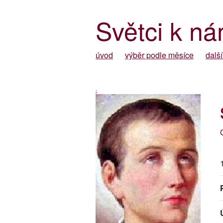
Světci k ná
úvod
výběr podle měsíce
další
-