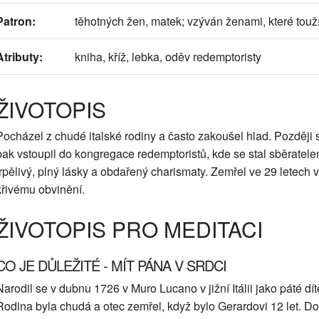
Patron:
těhotných žen, matek; vzýván ženami, které touží 
Atributy:
kniha, kříž, lebka, oděv redemptoristy
ŽIVOTOPIS
Pocházel z chudé italské rodiny a často zakoušel hlad. Později s
pak vstoupil do kongregace redemptoristů, kde se stal sběratele
trpělivý, plný lásky a obdařený charismaty. Zemřel ve 29 letech 
křivému obvinění.
ŽIVOTOPIS PRO MEDITACI
CO JE DŮLEŽITÉ - MÍT PÁNA V SRDCI
Narodil se v dubnu 1726 v Muro Lucano v jižní Itálii jako páté d
Rodina byla chudá a otec zemřel, když bylo Gerardovi 12 let. Do