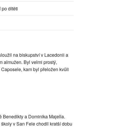
po dítěti
loužil na biskupství v Lacedonii a
m almužen. Byl velmi prostý,
v Caposele, kam byl přeložen kvůli
ítě Benedikty a Dominika Majella.
 školy v San Fele chodil kratší dobu