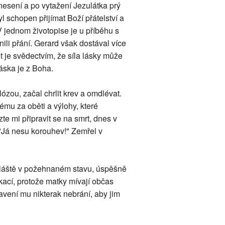
inesení a po vytažení Jezulátka prý
l schopen přijímat Boží přátelství a
 V jednom životopise je u příběhu s
ili přání. Gerard však dostával více
ot je svědectvím, že síla lásky může
áska je z Boha.
zou, začal chrlit krev a omdlévat.
ému za oběti a výlohy, které
te mi připravit se na smrt, dnes v
 "Já nesu korouhev!" Zemřel v
zvláště v požehnaném stavu, úspěšně
okací, protože matky mívají občas
vení mu nikterak nebrání, aby jim