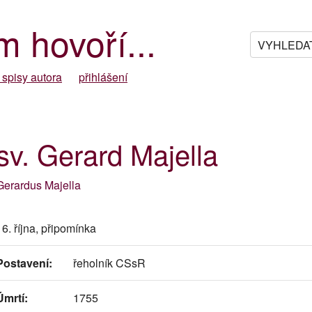
m hovoří...
 spisy autora
přihlášení
sv. Gerard Majella
Gerardus Majella
16. října, připomínka
Postavení:
řeholník CSsR
Úmrtí:
1755