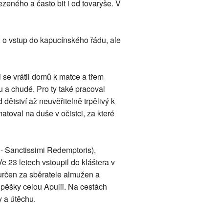
ezeného a často bit i od tovaryše. V
l o vstup do kapucínského řádu, ale
i se vrátil domů k matce a třem
u a chudé. Pro ty také pracoval
dětství až neuvěřitelně trpělivý k
toval na duše v očistci, za které
 - Sanctissimi Redemptoris),
e 23 letech vstoupil do kláštera v
l určen za sběratele almužen a
 pěšky celou Apulii. Na cestách
 a útěchu.