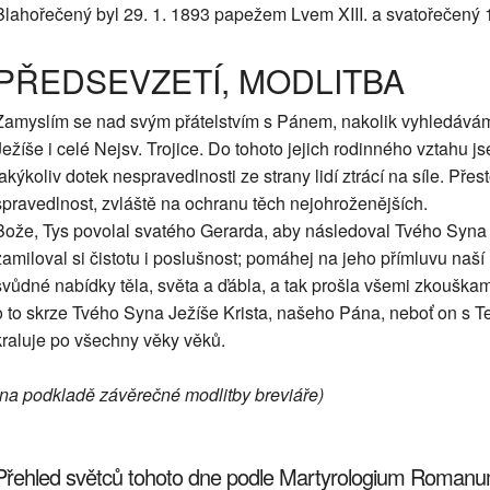
Blahořečený byl 29. 1. 1893 papežem Lvem XIII. a svatořečený
PŘEDSEVZETÍ, MODLITBA
Zamyslím se nad svým přátelstvím s Pánem, nakolik vyhledávám 
Ježíše i celé Nejsv. Trojice. Do tohoto jejich rodinného vztahu j
jakýkoliv dotek nespravedlnosti ze strany lidí ztrácí na síle. Pře
spravedlnost, zvláště na ochranu těch nejohroženějších.
Bože, Tys povolal svatého Gerarda, aby následoval Tvého Syna
zamiloval si čistotu i poslušnost; pomáhej na jeho přímluvu naš
svůdné nabídky těla, světa a ďábla, a tak prošla všemi zkouškam
o to skrze Tvého Syna Ježíše Krista, našeho Pána, neboť on s T
kraluje po všechny věky věků.
(na podkladě závěrečné modlitby breviáře)
Přehled světců tohoto dne podle Martyrologium Roman