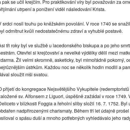
a pak se učil krejčím. Pro praktikování víry byl považován za om
přijímání utrpení a ponížení viděl následování Krista.
V srdci nosil touhu po kněžském povolání. V roce 1740 se snaži
byl odmítnut kvůli nedostatečnému zdraví a vyhublé postavě.
Asi tři roky byl ve službě u lacedonského biskupa a po jeho smrt
sestrám. Otevřel si krejčovství a nevelké výdělky dělil mezi matk
zdarma. Žil velmi skromně, asketicky, byl mimořádně pokorný, od 
nejrůznějším ústrkům. Každou noc se několik hodin modlil a pama
dával sloužit mši svatou.
O přijetí do kongregace Nejsvětějšího Vykupitele (redemptoristů
založené sv. Alfonsem z Liguori, úspěšně zažádal v roce 1749. V
Deliceto v blízkosti Foggia a řeholní sliby složil 16. 7. 1752. By
obdařen nadpřirozenými charismaty. Během tří let údajně prošel
usiloval o spásu duší a mnoho potřebných vyhledávalo jeho rady