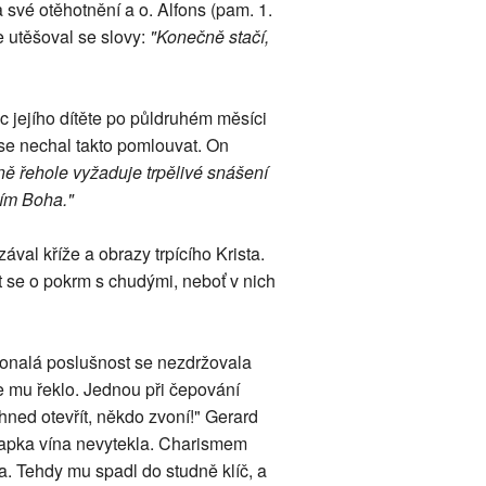
 své otěhotnění a o. Alfons (pam. 1.
e utěšoval se slovy:
"Konečně stačí,
c jejího dítěte po půldruhém měsíci
 se nechal takto pomlouvat. On
atně řehole vyžaduje trpělivé snášení
tím Boha."
val kříže a obrazy trpícího Krista.
it se o pokrm s chudými, neboť v nich
okonalá poslušnost se nezdržovala
e mu řeklo. Jednou při čepování
ned otevřít, někdo zvoní!" Gerard
 kapka vína nevytekla. Charismem
a. Tehdy mu spadl do studně klíč, a