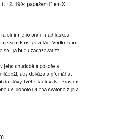
 11. 12. 1904 papežem Piem X.
a plním jeho přání, nad láskou
sem skrze křest povolán. Vedle toho
sto se i já budu zasazovat za
 v jeho chudobě a pokoře a
í mládeži, aby dokázala přemáhat
i do slávy Tvého království. Prosíme
ebou v jednotě Ducha svatého žije a
um