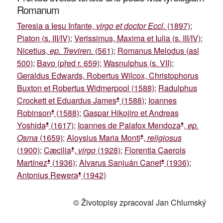
Romanum
Teresia a Iesu Infante,
virgo et doctor Eccl.
(1897)
;
Piaton (s. III/IV)
;
Verissimus, Maxima et Iulia (s. III/IV)
;
Nicetius,
ep. Treviren.
(561)
;
Romanus Melodus (asi
500)
;
Bavo (před r. 659)
;
Wasnulphus (s. VII)
;
Geraldus Edwards, Robertus Wilcox, Christophorus
Buxton et Robertus Widmerpool (1588)
;
Radulphus
♦
Crockett et Eduardus James
(1588)
;
Ioannes
♦
Robinson
(1588)
;
Gaspar Hikojiro et Andreas
♦
♦
Yoshida
(1617)
;
Ioannes de Palafox Mendoza
,
ep.
♦
Osma
(1659)
;
Aloysius Maria Monti
,
religiosus
♦
(1900)
;
Cæcilia
,
virgo
(1928)
;
Florentia Caerols
♦
♦
Martínez
(1936)
;
Alvarus Sanjuán Canet
(1936)
;
♦
Antonius Rewera
(1942)
© Životopisy zpracoval Jan Chlumský