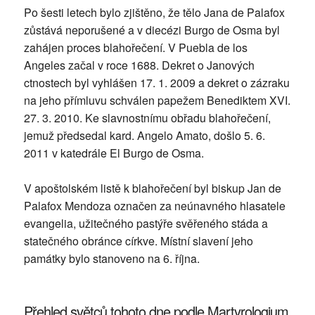
Po šesti letech bylo zjištěno, že tělo Jana de Palafox
zůstává neporušené a v diecézi Burgo de Osma byl
zahájen proces blahořečení. V Puebla de los
Angeles začal v roce 1688. Dekret o Janových
ctnostech byl vyhlášen 17. 1. 2009 a dekret o zázraku
na jeho přímluvu schválen papežem Benediktem XVI.
27. 3. 2010. Ke slavnostnímu obřadu blahořečení,
jemuž předsedal kard. Angelo Amato, došlo 5. 6.
2011 v katedrále El Burgo de Osma.
V apoštolském listě k blahořečení byl biskup Jan de
Palafox Mendoza označen za neúnavného hlasatele
evangelia, užitečného pastýře svěřeného stáda a
statečného obránce církve. Místní slavení jeho
památky bylo stanoveno na 6. října.
Přehled světců tohoto dne podle Martyrologium