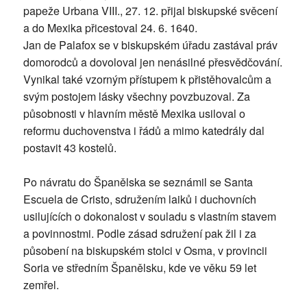
papeže Urbana VIII., 27. 12. přijal biskupské svěcení
a do Mexika přicestoval 24. 6. 1640.
Jan de Palafox se v biskupském úřadu zastával práv
domorodců a dovoloval jen nenásilné přesvědčování.
Vynikal také vzorným přístupem k přistěhovalcům a
svým postojem lásky všechny povzbuzoval. Za
působnosti v hlavním městě Mexika usiloval o
reformu duchovenstva i řádů a mimo katedrály dal
postavit 43 kostelů.
Po návratu do Španělska se seznámil se Santa
Escuela de Cristo, sdružením laiků i duchovních
usilujících o dokonalost v souladu s vlastním stavem
a povinnostmi. Podle zásad sdružení pak žil i za
působení na biskupském stolci v Osma, v provincii
Soria ve středním Španělsku, kde ve věku 59 let
zemřel.