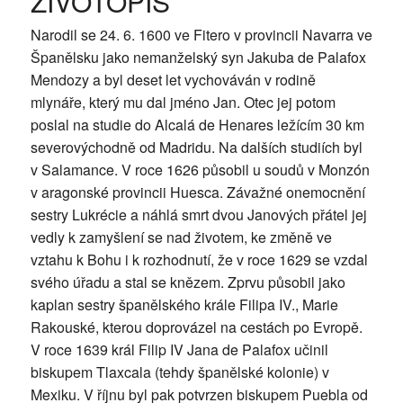
ŽIVOTOPIS
Narodil se 24. 6. 1600 ve Fitero v provincii Navarra ve
Španělsku jako nemanželský syn Jakuba de Palafox
Mendozy a byl deset let vychováván v rodině
mlynáře, který mu dal jméno Jan. Otec jej potom
poslal na studie do Alcalá de Henares ležícím 30 km
severovýchodně od Madridu. Na dalších studiích byl
v Salamance. V roce 1626 působil u soudů v Monzón
v aragonské provincii Huesca. Závažné onemocnění
sestry Lukrécie a náhlá smrt dvou Janových přátel jej
vedly k zamyšlení se nad životem, ke změně ve
vztahu k Bohu i k rozhodnutí, že v roce 1629 se vzdal
svého úřadu a stal se knězem. Zprvu působil jako
kaplan sestry španělského krále Filipa IV., Marie
Rakouské, kterou doprovázel na cestách po Evropě.
V roce 1639 král Filip IV Jana de Palafox učinil
biskupem Tlaxcala (tehdy španělské kolonie) v
Mexiku. V říjnu byl pak potvrzen biskupem Puebla od