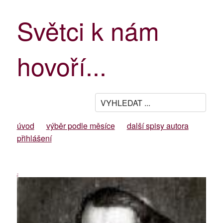
Světci k nám
hovoří...
úvod
výběr podle měsíce
další spisy autora
přihlášení
-