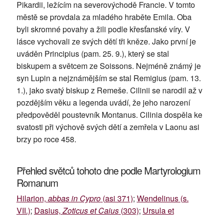
Pikardii, ležícím na severovýchodě Francie. V tomto
městě se provdala za mladého hraběte Emila. Oba
byli skromné povahy a žili podle křesťanské víry. V
lásce vychovali ze svých dětí tři kněze. Jako první je
uváděn Principius (pam. 25. 9.), který se stal
biskupem a světcem ze Soissons. Nejméně známý je
syn Lupin a nejznámějším se stal Remigius (pam. 13.
1.), jako svatý biskup z Remeše. Cilinii se narodil až v
pozdějším věku a legenda uvádí, že jeho narození
předpověděl poustevník Montanus. Cilinia dospěla ke
svatosti při výchově svých dětí a zemřela v Laonu asi
brzy po roce 458.
Přehled světců tohoto dne podle Martyrologium
Romanum
Hilarion,
abbas in Cypro
(asi 371)
;
Wendelinus (s.
VII.)
;
Dasius,
Zoticus et Caius
(303)
;
Ursula et