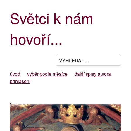
Světci k nám
hovoří...
úvod
výběr podle měsíce
další spisy autora
přihlášení
-