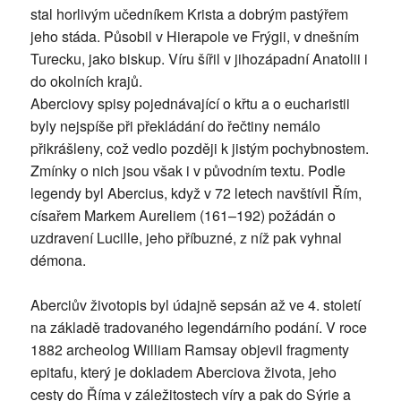
stal horlivým učedníkem Krista a dobrým pastýřem
jeho stáda. Působil v Hierapole ve Frýgii, v dnešním
Turecku, jako biskup. Víru šířil v jihozápadní Anatolii i
do okolních krajů.
Aberciovy spisy pojednávající o křtu a o eucharistii
byly nejspíše při překládání do řečtiny nemálo
přikrášleny, což vedlo později k jistým pochybnostem.
Zmínky o nich jsou však i v původním textu. Podle
legendy byl Abercius, když v 72 letech navštívil Řím,
císařem Markem Aureliem (161–192) požádán o
uzdravení Lucille, jeho příbuzné, z níž pak vyhnal
démona.
Aberciův životopis byl údajně sepsán až ve 4. století
na základě tradovaného legendárního podání. V roce
1882 archeolog William Ramsay objevil fragmenty
epitafu, který je dokladem Aberciova života, jeho
cesty do Říma v záležitostech víry a pak do Sýrie a