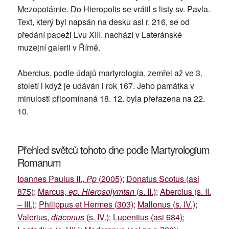
Mezopotámie. Do Hieropolis se vrátil s listy sv. Pavla.
Text, který byl napsán na desku asi r. 216, se od
předání papeži Lvu XIII. nachází v Lateránské
muzejní galerii v Římě.
Abercius, podle údajů martyrologia, zemřel až ve 3.
století i když je udáván i rok 167. Jeho památka v
minulosti připomínaná 18. 12. byla přeřazena na 22.
10.
Přehled světců tohoto dne podle Martyrologium
Romanum
Ioannes Paulus II.,
Pp
(2005)
;
Donatus Scotus (asi
875)
;
Marcus,
ep. Hierosolymtan
(s. II.)
;
Abercius (s. II.
– III.)
;
Philippus et Hermes (303)
;
Mallonus (s. IV.)
;
Valerius,
diaconus
(s. IV.)
;
Lupentius (asi 684)
;