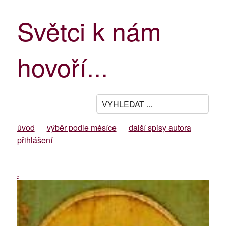
Světci k nám
hovoří...
úvod
výběr podle měsíce
další spisy autora
přihlášení
-