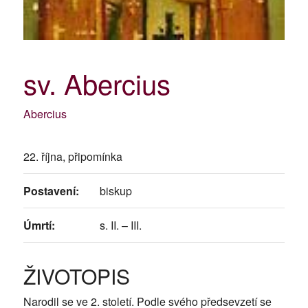
sv. Abercius
Abercius
22. října, připomínka
Postavení:
biskup
Úmrtí:
s. II. – III.
ŽIVOTOPIS
Narodil se ve 2. století. Podle svého předsevzetí se