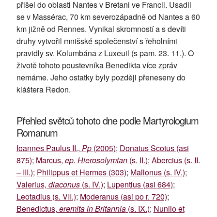
přišel do oblasti Nantes v Bretani ve Francii. Usadil
se v Massérac, 70 km severozápadně od Nantes a 60
km jižně od Rennes. Vynikal skromností a s devíti
druhy vytvořil mnišské společenství s řeholními
pravidly sv. Kolumbána z Luxeuil (s pam. 23. 11.). O
životě tohoto poustevníka Benedikta více zpráv
nemáme. Jeho ostatky byly později přeneseny do
kláštera Redon.
Přehled světců tohoto dne podle Martyrologium
Romanum
Ioannes Paulus II.,
Pp
(2005)
;
Donatus Scotus (asi
875)
;
Marcus,
ep. Hierosolymtan
(s. II.)
;
Abercius (s. II.
– III.)
;
Philippus et Hermes (303)
;
Mallonus (s. IV.)
;
Valerius,
diaconus
(s. IV.)
;
Lupentius (asi 684)
;
Leotadius (s. VII.)
;
Moderanus (asi po r. 720)
;
Benedictus,
eremita in Britannia
(s. IX.)
;
Nunilo et