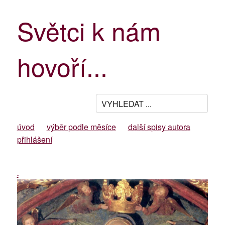
Světci k nám
hovoří...
úvod
výběr podle měsíce
další spisy autora
přihlášení
-