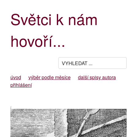
Světci k nám
hovoří...
úvod
výběr podle měsíce
další spisy autora
přihlášení
-