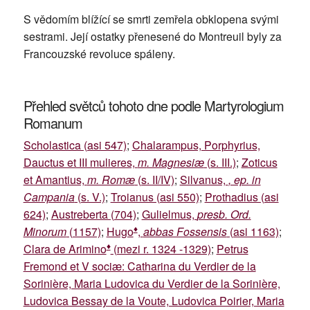
S vědomím blížící se smrti zemřela obklopena svými
sestrami. Její ostatky přenesené do Montreuil byly za
Francouzské revoluce spáleny.
Přehled světců tohoto dne podle Martyrologium
Romanum
Scholastica (asi 547)
;
Chalarampus, Porphyrius,
Dauctus et III mulieres,
m. Magnesiæ
(s. III.)
;
Zoticus
et Amantius,
m. Romæ
(s. II/IV)
;
Silvanus,
, ep. in
Campania
(s. V.)
;
Troianus (asi 550)
;
Prothadius (asi
624)
;
Austreberta (704)
;
Gulielmus,
presb. Ord.
♦
Minorum
(1157)
;
Hugo
,
abbas Fossensis
(asi 1163)
;
♦
Clara de Arimino
(mezi r. 1324 -1329)
;
Petrus
Fremond et V sociæ: Catharina du Verdier de la
Sorinière, Maria Ludovica du Verdier de la Sorinière,
Ludovica Bessay de la Voute, Ludovica Poirier, Maria