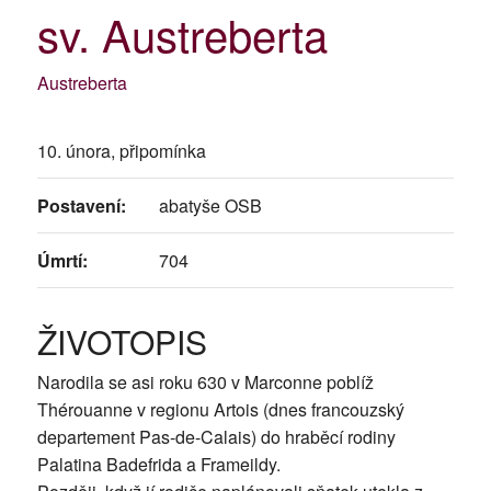
sv. Austreberta
Austreberta
10. února, připomínka
Postavení:
abatyše OSB
Úmrtí:
704
ŽIVOTOPIS
Narodila se asi roku 630 v Marconne poblíž
Thérouanne v regionu Artois (dnes francouzský
departement Pas-de-Calais) do hraběcí rodiny
Palatina Badefrida a Frameildy.