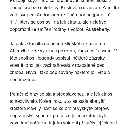
Později, když jí rodiče naplánovali sňatek utekla z
domu, protože chtěla být Kristovou nevěstou. Zamířila
za biskupem Audomarem z Thérouanne (pam. 10.
11.), který se postavil na její stranu, ale nejdříve
dopomohl ke smíření rodiny s volbou Austreberty.
Ta pak vstoupila do benediktinského kláštera u
Abbeville, kde vynikala pokorou, zbožností a vírou. V
této spojitosti legendy popisují některé zázraky,
včetně toho, jak zachraňovala v rozpálené peci
chleba. Bývají také popisovány některé její vize a
neohroženost.
Poměrně brzy se stala představenou, ale její ctnosti
to neovlivnilo. Kolem roku 662 se stala abatyší
kláštera Pavilly. Tam se kolem ní vyskytly projevy
nepřátelství, snad už proto, že jejím úkolem bylo
zavedení pořádku. K jeho splnění přispěly její ctnosti.