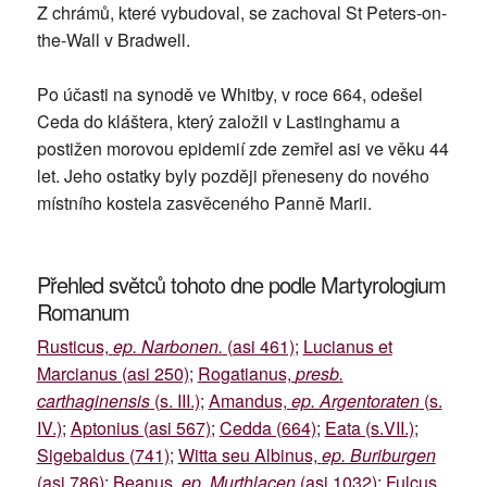
Z chrámů, které vybudoval, se zachoval St Peters-on-
the-Wall v Bradwell.
Po účasti na synodě ve Whitby, v roce 664, odešel
Ceda do kláštera, který založil v Lastinghamu a
postižen morovou epidemií zde zemřel asi ve věku 44
let. Jeho ostatky byly později přeneseny do nového
místního kostela zasvěceného Panně Marii.
Přehled světců tohoto dne podle Martyrologium
Romanum
Rusticus,
ep. Narbonen.
(asi 461)
;
Lucianus et
Marcianus (asi 250)
;
Rogatianus,
presb.
carthaginensis
(s. III.)
;
Amandus,
ep. Argentoraten
(s.
IV.)
;
Aptonius (asi 567)
;
Cedda (664)
;
Eata (s.VII.)
;
Sigebaldus (741)
;
Witta seu Albinus,
ep. Buriburgen
(asi 786)
;
Beanus,
ep. Murthlacen
(asi 1032)
;
Fulcus