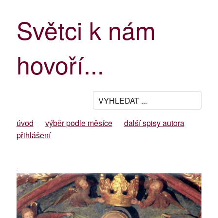
Světci k nám
hovoří...
úvod
výběr podle měsíce
další spisy autora
přihlášení
-