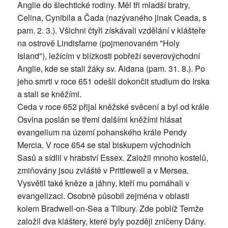
Anglie do šlechtické rodiny. Měl tři mladší bratry,
Celina, Cynibila a Čada (nazývaného jinak Ceada, s
pam. 2. 3.). Všichni čtyři získávali vzdělání v klášteře
na ostrově Lindisfarne (pojmenovaném "Holy
Island"), ležícím v blízkosti pobřeží severovýchodní
Anglie, kde se stali žáky sv. Aidana (pam. 31. 8.). Po
jeho smrti v roce 651 odešli dokončit studium do Irska
a stali se kněžími.
Ceda v roce 652 přijal kněžské svěcení a byl od krále
Osvina poslán se třemi dalšími kněžími hlásat
evangelium na území pohanského krále Pendy
Mercia. V roce 654 se stal biskupem východních
Sasů a sídlil v hrabství Essex. Založil mnoho kostelů,
zmiňovány jsou zvláště v Prittlewell a v Mersea.
Vysvětil také kněze a jáhny, kteří mu pomáhali v
evangelizaci. Osobně působil zejména v oblasti
kolem Bradwell-on-Sea a Tilbury. Zde poblíž Temže
založil dva kláštery, které byly později zničeny Dány.