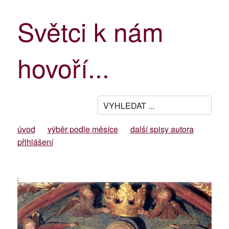
Světci k nám
hovoří...
úvod
výběr podle měsíce
další spisy autora
přihlášení
-