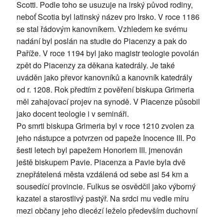
Scotti. Podle toho se usuzuje na irský původ rodiny,
neboť Scotia byl latinský název pro Irsko. V roce 1186
se stal řádovým kanovníkem. Vzhledem ke svému
nadání byl poslán na studie do Piacenzy a pak do
Paříže. V roce 1194 byl jako magistr teologie povolán
zpět do Piacenzy za děkana katedrály. Je také
uváděn jako převor kanovníků a kanovník katedrály
od r. 1208. Rok předtím z pověření biskupa Grimeria
měl zahajovací projev na synodě. V Piacenze působil
jako docent teologie i v semináři.
Po smrti biskupa Grimeria byl v roce 1210 zvolen za
jeho nástupce a potvrzen od papeže Inocence III. Po
šesti letech byl papežem Honoriem III. jmenován
ještě biskupem Pavie. Piacenza a Pavie byla dvě
znepřátelená města vzdálená od sebe asi 54 km a
sousedící provincie. Fulkus se osvědčil jako výborný
kazatel a starostlivý pastýř. Na srdci mu vedle míru
mezi občany jeho diecézí leželo především duchovní