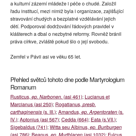
a kulturní zázemí mládeže i péče o chudé. Založil
řadu institucí, mezi nimiž byla i organizace, zajišťující
stravování chudých a bezplatné vzdělávání jejich
dětí. Podporoval dodržování řádových pravidel v
klášterech a dbal o nezbytné reformy. Rovněž bránil
práva církve, zvláště pokud šlo o její svobodu.
Zemřel v Pávii asi ve věku 65 let.
Přehled světců tohoto dne podle Martyrologium
Romanum
Rusticus,
ep. Narbonen.
(asi 461)
;
Lucianus et
Marcianus (asi 250)
;
Rogatianus,
presb.
carthaginensis
(s. III.)
;
Amandus,
ep. Argentoraten
(s.
IV.)
;
Aptonius (asi 567)
;
Cedda (664)
;
Eata (s.VII.)
;
Sigebaldus (741)
;
Witta seu Albinus,
ep. Buriburgen
(asi 786)
;
Beanus,
ep. Murthlacen
(asi 1032)
;
Fulcus