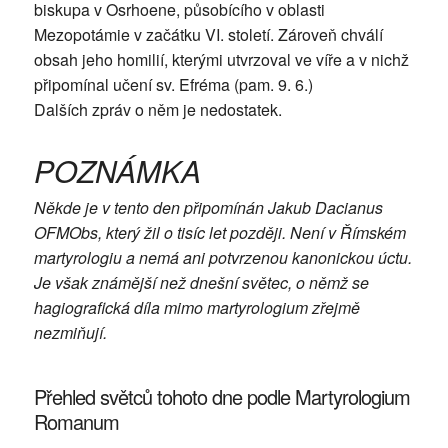
biskupa v Osrhoene, působícího v oblasti
Mezopotámie v začátku VI. století. Zároveň chválí
obsah jeho homilií, kterými utvrzoval ve víře a v nichž
připomínal učení sv. Efréma (pam. 9. 6.)
Dalších zpráv o něm je nedostatek.
POZNÁMKA
Někde je v tento den připomínán Jakub Dacianus
OFMObs, který žil o tisíc let později. Není v Římském
martyrologiu a nemá ani potvrzenou kanonickou úctu.
Je však známější než dnešní světec, o němž se
hagiografická díla mimo martyrologium zřejmě
nezmiňují.
Přehled světců tohoto dne podle Martyrologium
Romanum