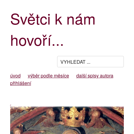
Světci k nám
hovoří...
úvod
výběr podle měsíce
další spisy autora
přihlášení
-