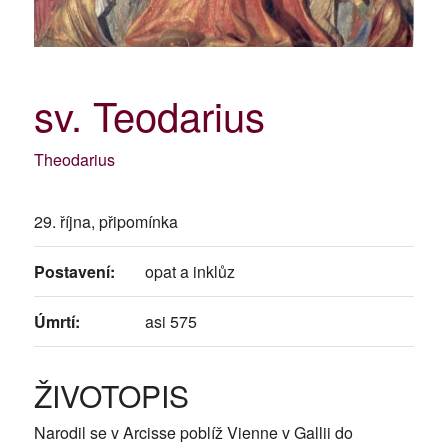
sv. Teodarius
Theodarius
29. října, připomínka
Postavení:
opat a inklůz
Úmrtí:
asi 575
ŽIVOTOPIS
Narodil se v Arcisse poblíž Vienne v Gallii do