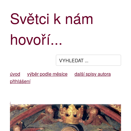
Světci k nám
hovoří...
úvod
výběr podle měsíce
další spisy autora
přihlášení
-