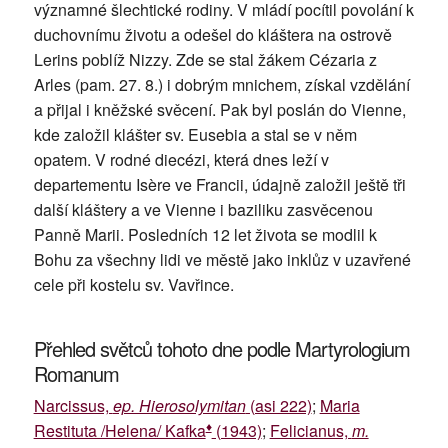
významné šlechtické rodiny. V mládí pocítil povolání k
duchovnímu životu a odešel do kláštera na ostrově
Lerins poblíž Nizzy. Zde se stal žákem Cézaria z
Arles (pam. 27. 8.) i dobrým mnichem, získal vzdělání
a přijal i kněžské svěcení. Pak byl poslán do Vienne,
kde založil klášter sv. Eusebia a stal se v něm
opatem. V rodné diecézi, která dnes leží v
departementu Isère ve Francii, údajně založil ještě tři
další kláštery a ve Vienne i baziliku zasvěcenou
Panně Marii. Posledních 12 let života se modlil k
Bohu za všechny lidi ve městě jako inklůz v uzavřené
cele při kostelu sv. Vavřince.
Přehled světců tohoto dne podle Martyrologium
Romanum
Narcissus,
ep. Hierosolymitan
(asi 222)
;
Maria
♦
Restituta /Helena/ Kafka
(1943)
;
Felicianus,
m.