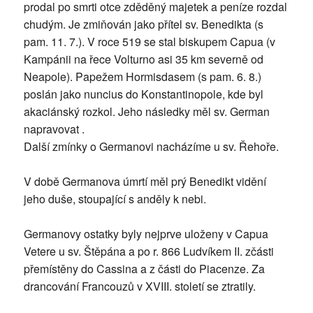
prodal po smrti otce zděděný majetek a peníze rozdal
chudým. Je zmiňován jako přítel sv. Benedikta (s
pam. 11. 7.). V roce 519 se stal biskupem Capua (v
Kampánii na řece Volturno asi 35 km severně od
Neapole). Papežem Hormisdasem (s pam. 6. 8.)
poslán jako nuncius do Konstantinopole, kde byl
akaciánský rozkol. Jeho následky měl sv. German
napravovat .
Další zmínky o Germanovi nacházíme u sv. Řehoře.
V době Germanova úmrtí měl prý Benedikt vidění
jeho duše, stoupající s anděly k nebi.
Germanovy ostatky byly nejprve uloženy v Capua
Vetere u sv. Štěpána a po r. 866 Ludvíkem II. zčásti
přemístěny do Cassina a z části do Piacenze. Za
drancování Francouzů v XVIII. století se ztratily.