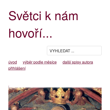
Světci k nám
hovoří...
úvod
výběr podle měsíce
další spisy autora
přihlášení
-