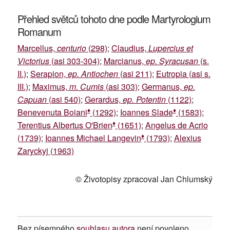
Přehled světců tohoto dne podle Martyrologium
Romanum
Marcellus,
centurio
(298)
;
Claudius,
Lupercius et
Victorius
(asi 303-304)
;
Marcianus,
ep. Syracusan
(s.
II.)
;
Serapion,
ep. Antiochen
(asi 211)
;
Eutropia (asi s.
III.)
;
Maximus,
m. Cumis
(asi 303)
;
Germanus,
ep.
Capuan
(asi 540)
;
Gerardus,
ep. Potentin
(1122)
;
♦
♦
Benevenuta Boiani
(1292)
;
Ioannes Slade
(1583)
;
♦
Terentius Albertus O'Brien
(1651)
;
Angelus de Acrio
♦
(1739)
;
Ioannes Michael Langevin
(1793)
;
Alexius
Zaryckyj (1963)
© Životopisy zpracoval Jan Chlumský
Bez písemného
souhlasu autora
není povoleno