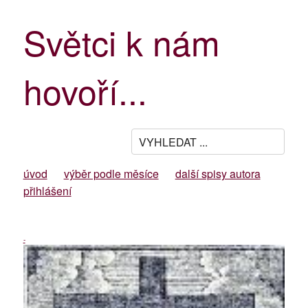
Světci k nám
hovoří...
úvod
výběr podle měsíce
další spisy autora
přihlášení
-