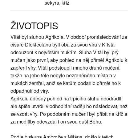
sekyra, kříž
ŽIVOTOPIS
Vitál byl sluhou Agrikola. V období pronásledování za
císaře Diokleciána byli oba za svou víru v Krista
odsouzeni k největším mukám. Sluha Vitál byl prý
mučen jako první, aby pohled na něj přiměl Agrikolu k
zapření víry. Vitál podstoupil mnoho druhů mučení,
takže na jeho těle nebylo nezraněného místa a v
mukách zemřel, aniž se katům podařilo přimět ho k
odpadnutí od víry.
Agrikolu úděsný pohled na trpícího sluhu neodradil,
ale spíše utvrdil v odhodlání raději ho následovat, než
se vzdát víry. Po podobném mučení byl přibit na kříž a
za modlitby odevzdal i on svou duši Bohu.
Podle biskupa Ambrože z Milána, došlo k jejich