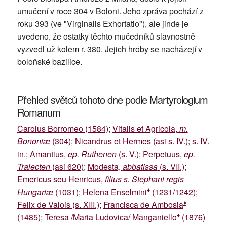
umučení v roce 304 v Boloni. Jeho zpráva pochází z
roku 393 (ve "Virginalis Exhortatio"), ale jinde je
uvedeno, že ostatky těchto mučedníků slavnostně
vyzvedl už kolem r. 380. Jejich hroby se nacházejí v
boloňské bazilice.
Přehled světců tohoto dne podle Martyrologium
Romanum
Carolus Borromeo (1584)
;
Vitalis et Agricola,
m.
Bononiæ
(304)
;
Nicandrus et Hermes (asi s. IV.)
;
s. IV.
in.
;
Amantius,
ep. Ruthenen
(s. V.)
;
Perpetuus,
ep.
Traiecten
(asi 620)
;
Modesta,
abbatissa
(s. VII.)
;
Emericus seu Henricus,
filius s. Stephani regis
♦
Hungariæ
(1031)
;
Helena Enselmini
(1231/1242)
;
♦
Felix de Valois (s. XIII.)
;
Francisca de Ambosia
♦
(1485)
;
Teresa /Maria Ludovica/ Manganiello
(1876)