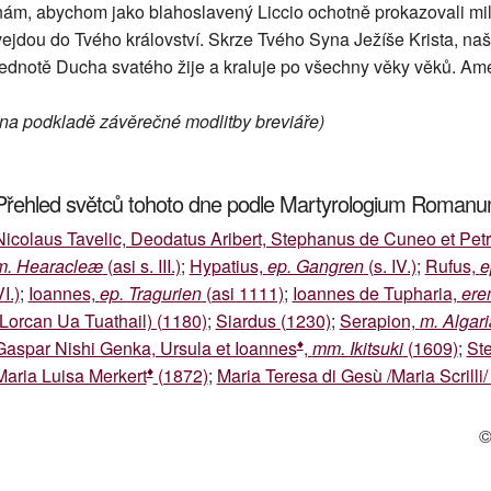
nám, abychom jako blahoslavený Liccio ochotně prokazovali milosr
vejdou do Tvého království. Skrze Tvého Syna Ježíše Krista, na
jednotě Ducha svatého žije a kraluje po všechny věky věků. Am
(na podkladě závěrečné modlitby breviáře)
Přehled světců tohoto dne podle Martyrologium Roman
Nicolaus Tavelic, Deodatus Aribert, Stephanus de Cuneo et Pet
m. Hearacleæ
(asi s. III.)
;
Hypatius,
ep. Gangren
(s. IV.)
;
Rufus,
e
I.)
;
Ioannes,
ep. Tragurien
(asi 1111)
;
Ioannes de Tupharia,
ere
(Lorcan Ua Tuathail) (1180)
;
Siardus (1230)
;
Serapion,
m. Algar
♦
Gaspar Nishi Genka, Ursula et Ioannes
,
mm. Ikitsuki
(1609)
;
St
♦
Maria Luisa Merkert
(1872)
;
Maria Teresa di Gesù /Maria Scrilli/
©