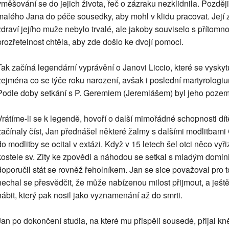
vměšování se do jejich života, řeč o zázraku nezklidnila. Pozděj
malého Jana do péče sousedky, aby mohl v klidu pracovat. Její zá
zdraví jejího muže nebylo trvalé, ale jakoby souviselo s přítomnos
prozřetelnost chtěla, aby zde došlo ke dvojí pomoci.
Tak začíná legendární vyprávění o Janovi Liccio, které se vysky
zejména co se týče roku narození, avšak i poslední martyrologi
Podle doby setkání s P. Geremiem (Jeremiášem) byl jeho pozemsk
Vrátíme-li se k legendě, hovoří o další mimořádné schopnosti dít
začínaly číst, Jan přednášel některé žalmy s dalšími modlitbami
do modlitby se ocital v extázi. Když v 15 letech šel otci něco vyř
kostele sv. Zity ke zpovědi a náhodou se setkal s mladým do
doporučil stát se rovněž řeholníkem. Jan se sice považoval pro 
nechal se přesvědčit, že může nabízenou milost přijmout, a ješt
hábit, který pak nosil jako vyznamenání až do smrti.
Jan po dokončení studia, na které mu přispěli sousedé, přijal 