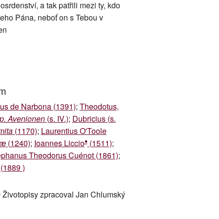
denství, a tak patřili mezi ty, kdo
šeho Pána, neboť on s Tebou v
en
um
rus de Narbona (1391)
;
Theodotus,
p. Avenionen
(s. IV.)
;
Dubricius (s.
mita
(1170)
;
Laurentius O'Toole
♦
iæ
(1240)
;
Ioannes Liccio
(1511)
;
ephanus Theodorus Cuénot (1861)
;
 (1889 )
 Životopisy zpracoval Jan Chlumský