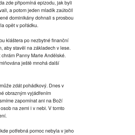
da zde připomíná epizodu, jak byli
ali, a potom jeden mladík zaútočil
lené dominikány dohnali s prosbou
la opět v pořádku.
vbu kláštera po nezbytné finanční
, aby stavěl na základech v lese.
ýt chrám Panny Marie Andělské.
 zmiňována ještě mnohá další
ěh může zdát pohádkový. Dnes v
ané obrazným vyjádřením
 nesmíme zapomínat ani na Boží
sob na zemi i v nebi. V tomto
ní.
, kde potřebná pomoc nebyla v jeho