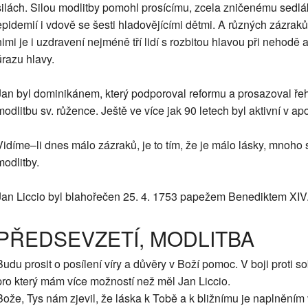
silách. Silou modlitby pomohl prosícímu, zcela zničenému sedl
epidemií i vdově se šesti hladovějícími dětmi. A různých zázraků
nimi je i uzdravení nejméně tří lidí s rozbitou hlavou při nehodě a
úrazu hlavy.
Jan byl dominikánem, který podporoval reformu a prosazoval řeholn
modlitbu sv. růžence. Ještě ve více jak 90 letech byl aktivní v ap
Vidíme–li dnes málo zázraků, je to tím, že je málo lásky, mnoho
modlitby.
Jan Liccio byl blahořečen 25. 4. 1753 papežem Benediktem XIV
PŘEDSEVZETÍ, MODLITBA
Budu prosit o posílení víry a důvěry v Boží pomoc. V boji proti 
pro který mám více možností než měl Jan Liccio.
Bože, Tys nám zjevil, že láska k Tobě a k bližnímu je naplněním