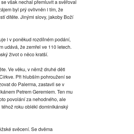
i se však nechal přemluvit a svěřoval
jem byl prý ovlivněn i tím, že
tí dítěte. Jinými slovy, jakoby Boží
tuje i v poněkud rozdílném podání,
um udává, že zemřel ve 110 letech.
ý život o něco kratší.
ěte. Ve věku, v němž druhé děti
 Církve. Při hlubším pohroužení se
izovat do Palerma, zastavil se v
minikánem Petrem Geremiem. Ten mu
toto povolání za nehodného, ale
ě téhož roku oblékl dominikánský
kněžské svěcení. Se dvěma