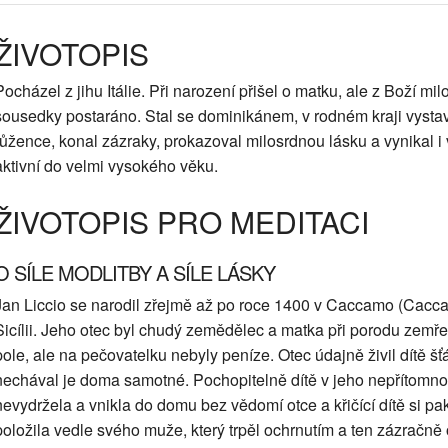
ŽIVOTOPIS
Pocházel z jihu Itálie. Při narození přišel o matku, ale z Boží mil
sousedky postaráno. Stal se dominikánem, v rodném kraji vystavěl
růžence, konal zázraky, prokazoval milosrdnou lásku a vynikal i 
aktivní do velmi vysokého věku.
ŽIVOTOPIS PRO MEDITACI
O SÍLE MODLITBY A SÍLE LÁSKY
Jan Liccio se narodil zřejmě až po roce 1400 v Caccamo (Cacca
Sicílii. Jeho otec byl chudý zemědělec a matka při porodu zemře
pole, ale na pečovatelku nebyly peníze. Otec údajně živil dítě š
nechával je doma samotné. Pochopitelně dítě v jeho nepřítomnost
nevydržela a vnikla do domu bez vědomí otce a křičící dítě si pa
položila vedle svého muže, který trpěl ochrnutím a ten zázračn