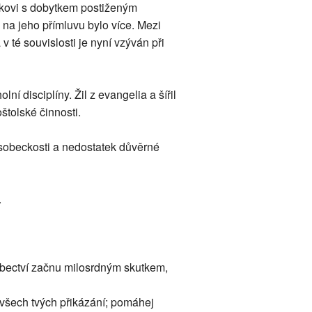
ákovi s dobytkem postiženým
 na jeho přímluvu bylo více. Mezi
 v té souvislosti je nyní vzýván při
í disciplíny. Žil z evangelia a šířil
oštolské činnosti.
 sobeckosti a nedostatek důvěrné
.
sobectví začnu milosrdným skutkem,
 všech tvých přikázání; pomáhej