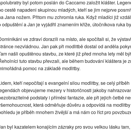
spolubratry byl potom poslán do Caccamo založit klášter. Legen
po cestě napadeni skupinou mladých, kteří se jim nejprve posmív
na Jana nožem. Přitom mu zchromla ruka. Když mladíci již vzdá
o odpuštění a Jan je vyjádřil znamením kříže, útočníkova ruka by
Dominikáni ve zdraví dorazili na místo, ale spočítali si, že výsta
stránce nezvládnou. Jan pak při modlitbě dostal od anděla pokyn
Tam našli opuštěnou stavbu, ze které již před mnoha lety měl b
Řeholníci tuto stavbu převzali, ale během budování kláštera je
mimořádná pomoc na základě modlitby.
Lidem, kteří nepočítají s evangelní silou modlitby, se celý příb
legendách objevujeme mezery v historičnosti jakoby nahrazov
nezobrazitelné podstaty i příměsi fantazie, ale při jejich četbě
všemohoucnost, která odměňuje důvěru a odpovídá na modlitby o
pohledu je příběh mnohem živější a má nám co říct pro povzbuze
Jan byl kazatelem konajícím zázraky pro svou velkou lásku tam