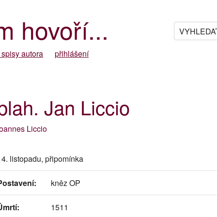
m hovoří...
 spisy autora
přihlášení
blah. Jan Liccio
Ioannes Liccio
14. listopadu, připomínka
Postavení:
kněz OP
Úmrtí:
1511