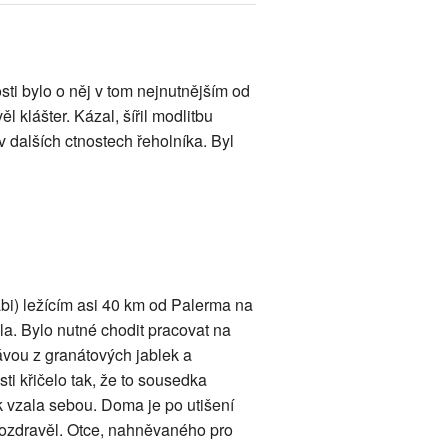
osti bylo o něj v tom nejnutnějším od
 klášter. Kázal, šířil modlitbu
v dalších ctnostech řeholníka. Byl
bi) ležícím asi 40 km od Palerma na
la. Bylo nutné chodit pracovat na
ťávou z granátových jablek a
i křičelo tak, že to sousedka
k vzala sebou. Doma je po utišení
ě ozdravěl. Otce, nahněvaného pro