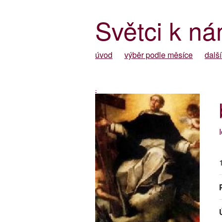
Světci k ná
úvod
výběr podle měsíce
další
-