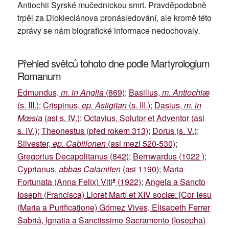
Antiochii Syrské mučednickou smrt. Pravděpodobně
trpěl za Diokleciánova pronásledování, ale kromě této
zprávy se nám biografické informace nedochovaly.
Přehled světců tohoto dne podle Martyrologium
Romanum
Edmundus,
m. in Anglia
(869)
;
Basilius,
m. Antiochiæ
(s. III.)
;
Crispinus,
ep. Astigitan
(s. III.)
;
Dasius,
m. in
Mœsia
(asi s. IV.)
;
Octavius, Solutor et Adventor (asi
s. IV.)
;
Theonestus (před rokem 313)
;
Dorus (s. V.)
;
Silvester,
ep. Cabillonen
(asi mezi 520-530)
;
Gregorius Decapolitanus (842)
;
Bernwardus (1022 )
;
Cyprianus,
abbas Calamiten
(asi 1190)
;
Maria
♦
Fortunata (Anna Felix) Viti
(1922)
;
Angela a Sancto
Ioseph (Francisca) Lloret Martí et XIV sociæ: [Cor Iesu
(Maria a Purificatione) Gómez Vives, Elisabeth Ferrer
Sabriá, Ignatia a Sanctissimo Sacramento (Iosepha)