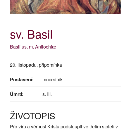
sv. Basil
Basilius, m. Antiochiæ
20. listopadu, připomínka
Postavení:
mučedník
Úmrtí:
s. III.
ŽIVOTOPIS
Pro víru a věrnost Kristu podstoupil ve třetím století v