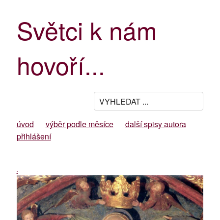
Světci k nám
hovoří...
úvod
výběr podle měsíce
další spisy autora
přihlášení
-