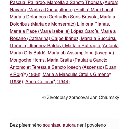
Pascual Pallardó, Marcella a Sancto Thomas (Aurea)
Navarro, Maria a Conceptione (Æmilia) Martí Lacal,
Maria a Doloribus (Gertrudis) Surís Brusola, Maria a
Doloribus (Maria de Monserrato) Llimona Planas,
Maria a Pace (Maria Isabella) López García, Maria a
Rosario (Catharina) Calpe Ibáñez, Maria a Succúrsu
(Teresia) Jiménez Baldoví, Maria a Suffragio (Antonia
Maria) Orts Baldó, Maria ab Assumptione (Iosepha)
Mongoche Homs, Maria Gratia (Paula) a Sancto
Antonio et Teresia a Sancto Ioseph (Ascensio) Duart
♦
♦
y Roig]
(1936)
;
Maria a Miraculis Ortells Gimeno
♦
(1936)
;
Anna Colesár
(1944)
© Životopisy zpracoval Jan Chlumský
Bez písemného
souhlasu autora
není povoleno