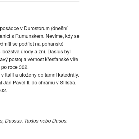
 k posádce v Durostorum (dnešní
 hranici s Rumunskem. Nevíme, kdy se
Odmítl se podílet na pohanské
– božstva úrody a žní. Dasius byl
avý postoj a věrnost křesťanské víře
 po roce 302.
Itálii a uloženy do tamní katedrály.
Jan Pavel II. do chrámu v Silistra,
002.
s, Dassus, Taxius nebo Dasus.