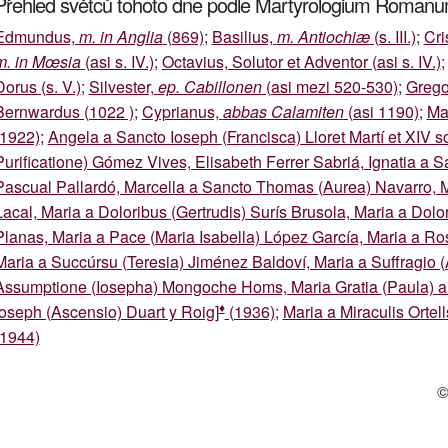
Přehled světců tohoto dne podle Martyrologium Roman
Edmundus,
m. in Anglia
(869)
;
Basilius,
m. Antiochiæ
(s. III.)
;
Cri
m. in Mœsia
(asi s. IV.)
;
Octavius, Solutor et Adventor (asi s. IV.)
Dorus (s. V.)
;
Silvester,
ep. Cabillonen
(asi mezi 520-530)
;
Grego
Bernwardus (1022 )
;
Cyprianus,
abbas Calamiten
(asi 1190)
;
Mar
(1922)
;
Angela a Sancto Ioseph (Francisca) Lloret Martí et XIV s
Purificatione) Gómez Vives, Elisabeth Ferrer Sabriá, Ignatia a
Pascual Pallardó, Marcella a Sancto Thomas (Aurea) Navarro, M
Lacal, Maria a Doloribus (Gertrudis) Surís Brusola, Maria a Dol
Planas, Maria a Pace (Maria Isabella) López García, Maria a Ro
Maria a Succúrsu (Teresia) Jiménez Baldoví, Maria a Suffragio (
Assumptione (Iosepha) Mongoche Homs, Maria Gratia (Paula) a 
♦
Ioseph (Ascensio) Duart y Roig]
(1936)
;
Maria a Miraculis Orte
(1944)
©