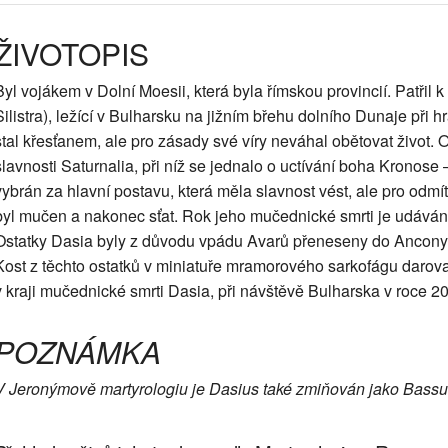
ŽIVOTOPIS
Byl vojákem v Dolní Moesii, která byla římskou provincií. Patřil
Silistra), ležící v Bulharsku na jižním břehu dolního Dunaje při
stal křesťanem, ale pro zásady své víry neváhal obětovat život. 
slavnosti Saturnalia, při níž se jednalo o uctívání boha Kronose 
vybrán za hlavní postavu, která měla slavnost vést, ale pro odmít
byl mučen a nakonec sťat. Rok jeho mučednické smrti je udáván
Ostatky Dasia byly z důvodu vpádu Avarů přeneseny do Ancony v 
Kost z těchto ostatků v miniatuře mramorového sarkofágu daroval 
v kraji mučednické smrti Dasia, při návštěvě Bulharska v roce 2
POZNÁMKA
V Jeronýmově martyrologiu je Dasius také zmiňován jako Bassu