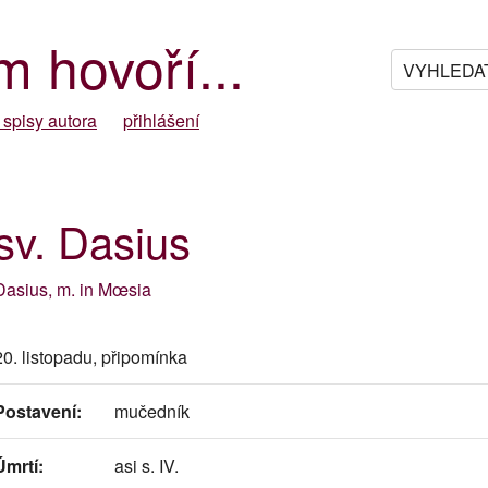
m hovoří...
 spisy autora
přihlášení
sv. Dasius
Dasius, m. in Mœsia
20. listopadu, připomínka
Postavení:
mučedník
Úmrtí:
asi s. IV.