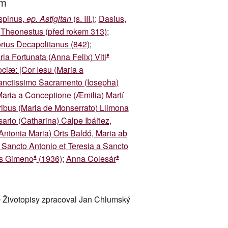
um
spinus,
ep. Astigitan
(s. III.)
;
Dasius,
;
Theonestus (před rokem 313)
;
rius Decapolitanus (842)
;
♦
ia Fortunata (Anna Felix) Viti
ociæ: [Cor Iesu (Maria a
 Sanctissimo Sacramento (Iosepha)
aria a Conceptione (Æmilia) Martí
oribus (Maria de Monserrato) Llimona
sario (Catharina) Calpe Ibáñez,
Antonia Maria) Orts Baldó, Maria ab
Sancto Antonio et Teresia a Sancto
♦
♦
lls Gimeno
(1936)
;
Anna Colesár
 Životopisy zpracoval Jan Chlumský