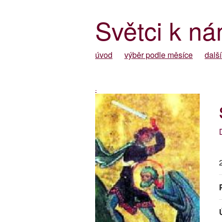
Světci k ná
úvod
výběr podle měsíce
další
-