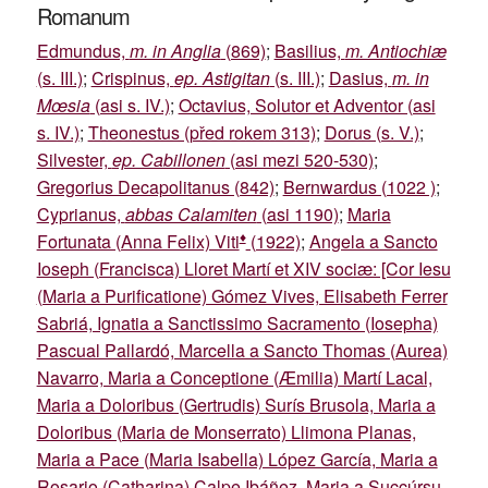
Romanum
Edmundus,
m. in Anglia
(869)
;
Basilius,
m. Antiochiæ
(s. III.)
;
Crispinus,
ep. Astigitan
(s. III.)
;
Dasius,
m. in
Mœsia
(asi s. IV.)
;
Octavius, Solutor et Adventor (asi
s. IV.)
;
Theonestus (před rokem 313)
;
Dorus (s. V.)
;
Silvester,
ep. Cabillonen
(asi mezi 520-530)
;
Gregorius Decapolitanus (842)
;
Bernwardus (1022 )
;
Cyprianus,
abbas Calamiten
(asi 1190)
;
Maria
♦
Fortunata (Anna Felix) Viti
(1922)
;
Angela a Sancto
Ioseph (Francisca) Lloret Martí et XIV sociæ: [Cor Iesu
(Maria a Purificatione) Gómez Vives, Elisabeth Ferrer
Sabriá, Ignatia a Sanctissimo Sacramento (Iosepha)
Pascual Pallardó, Marcella a Sancto Thomas (Aurea)
Navarro, Maria a Conceptione (Æmilia) Martí Lacal,
Maria a Doloribus (Gertrudis) Surís Brusola, Maria a
Doloribus (Maria de Monserrato) Llimona Planas,
Maria a Pace (Maria Isabella) López García, Maria a
Rosario (Catharina) Calpe Ibáñez, Maria a Succúrsu