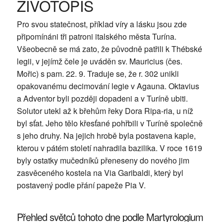
ŽIVOTOPIS
Pro svou statečnost, příklad víry a lásku jsou zde
připomínáni tři patroni italského města Turína.
Všeobecně se má zato, že původně patřili k Thébské
legii, v jejímž čele je uváděn sv. Mauricius (čes.
Mořic) s pam. 22. 9. Traduje se, že r. 302 unikli
opakovanému decimování legie v Agauna. Oktavius
a Adventor byli později dopadeni a v Turíně ubiti.
Solutor utekl až k břehům řeky Dora Ripa-ria, u níž
byl sťat. Jeho tělo křesťané pohřbili v Turíně společně
s jeho druhy. Na jejich hrobě byla postavena kaple,
kterou v pátém století nahradila bazilika. V roce 1619
byly ostatky mučedníků přeneseny do nového jim
zasvěceného kostela na Via Garibaldi, který byl
postavený podle přání papeže Pia V.
Přehled světců tohoto dne podle Martyrologium