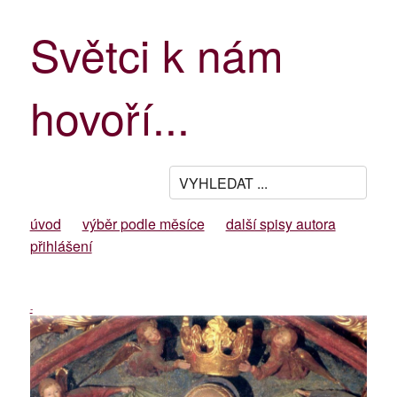
Světci k nám
hovoří...
úvod
výběr podle měsíce
další spisy autora
přihlášení
-