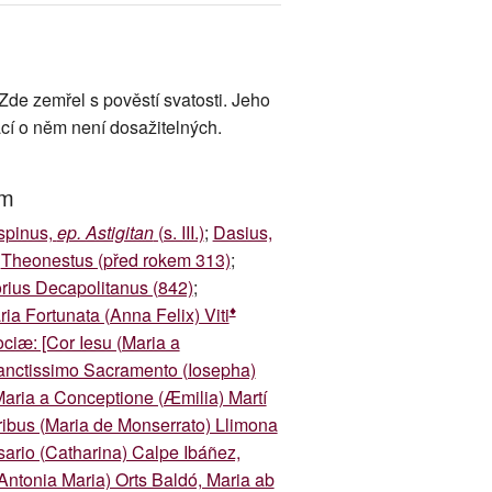
Zde zemřel s pověstí svatosti. Jeho
cí o něm není dosažitelných.
um
spinus,
ep. Astigitan
(s. III.)
;
Dasius,
;
Theonestus (před rokem 313)
;
rius Decapolitanus (842)
;
♦
ia Fortunata (Anna Felix) Viti
ociæ: [Cor Iesu (Maria a
 Sanctissimo Sacramento (Iosepha)
aria a Conceptione (Æmilia) Martí
oribus (Maria de Monserrato) Llimona
sario (Catharina) Calpe Ibáñez,
Antonia Maria) Orts Baldó, Maria ab