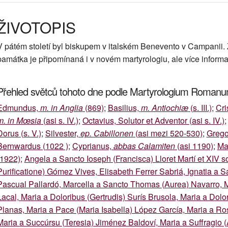
ŽIVOTOPIS
V pátém století byl biskupem v italském Benevento v Campanii. 
památka je připomínaná i v novém martyrologiu, ale více informa
Přehled světců tohoto dne podle Martyrologium Roman
Edmundus,
m. in Anglia
(869)
;
Basilius,
m. Antiochiæ
(s. III.)
;
Cri
m. in Mœsia
(asi s. IV.)
;
Octavius, Solutor et Adventor (asi s. IV.)
Dorus (s. V.)
;
Silvester,
ep. Cabillonen
(asi mezi 520-530)
;
Grego
Bernwardus (1022 )
;
Cyprianus,
abbas Calamiten
(asi 1190)
;
Mar
(1922)
;
Angela a Sancto Ioseph (Francisca) Lloret Martí et XIV s
Purificatione) Gómez Vives, Elisabeth Ferrer Sabriá, Ignatia a
Pascual Pallardó, Marcella a Sancto Thomas (Aurea) Navarro, M
Lacal, Maria a Doloribus (Gertrudis) Surís Brusola, Maria a Dol
Planas, Maria a Pace (Maria Isabella) López García, Maria a Ro
Maria a Succúrsu (Teresia) Jiménez Baldoví, Maria a Suffragio (