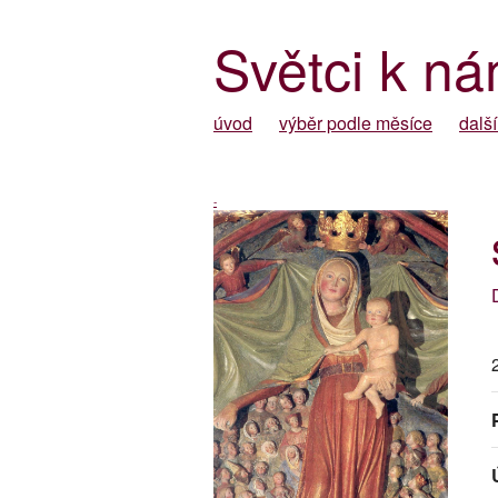
Světci k ná
úvod
výběr podle měsíce
další
-