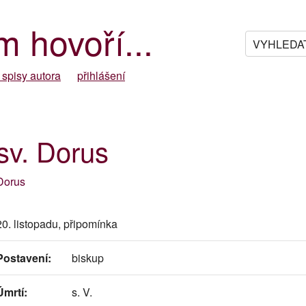
m hovoří...
 spisy autora
přihlášení
sv. Dorus
Dorus
20. listopadu, připomínka
Postavení:
biskup
Úmrtí:
s. V.