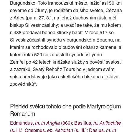
Burgundsko. Toto francouzské město, ležící asi 50 km
severně od Cluny, je rodištěm dalšího světce, Cézaria
z Arles (pam. 27. 8.), na jehož duchovním růstu měl
biskup Silvestr zásluhy; a uvádí se také, že mu kolem
r. 488 předával benediktinský hábit. V roce 517 se
Silvestr zúčastnil synodu v burgundském Epaonu, na
kterém se rozhodovalo o budování oltářů z kamene, a
kolem roku 520 se zúčastnil synodu v Lyonu.
Zemřel po 42 letech kněžské služby s pověstí svatosti
a zázraků. Svatý Řehoř z Tours ho v jednom svém
spisu představuje jako asketického biskupa a „slávu
zpovědníků“.
Přehled světců tohoto dne podle Martyrologium
Romanum
Edmundus,
m. in Anglia
(869)
;
Basilius,
m. Antiochiæ
(s. III.)
;
Crispinus,
ep. Astigitan
(s. III.)
;
Dasius,
m. in