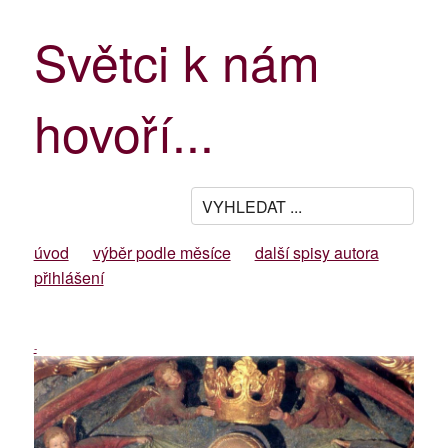
Světci k nám
hovoří...
úvod
výběr podle měsíce
další spisy autora
přihlášení
-