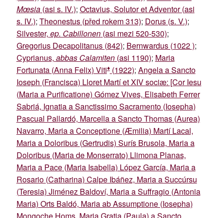
Mœsia
(asi s. IV.)
;
Octavius, Solutor et Adventor (asi
s. IV.)
;
Theonestus (před rokem 313)
;
Dorus (s. V.)
;
Silvester,
ep. Cabillonen
(asi mezi 520-530)
;
Gregorius Decapolitanus (842)
;
Bernwardus (1022 )
;
Cyprianus,
abbas Calamiten
(asi 1190)
;
Maria
♦
Fortunata (Anna Felix) Viti
(1922)
;
Angela a Sancto
Ioseph (Francisca) Lloret Martí et XIV sociæ: [Cor Iesu
(Maria a Purificatione) Gómez Vives, Elisabeth Ferrer
Sabriá, Ignatia a Sanctissimo Sacramento (Iosepha)
Pascual Pallardó, Marcella a Sancto Thomas (Aurea)
Navarro, Maria a Conceptione (Æmilia) Martí Lacal,
Maria a Doloribus (Gertrudis) Surís Brusola, Maria a
Doloribus (Maria de Monserrato) Llimona Planas,
Maria a Pace (Maria Isabella) López García, Maria a
Rosario (Catharina) Calpe Ibáñez, Maria a Succúrsu
(Teresia) Jiménez Baldoví, Maria a Suffragio (Antonia
Maria) Orts Baldó, Maria ab Assumptione (Iosepha)
Mongoche Homs, Maria Gratia (Paula) a Sancto