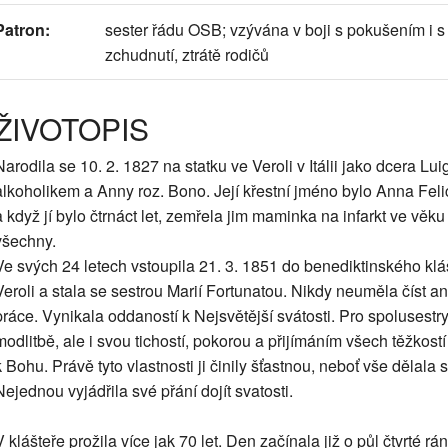
Patron:
sester řádu OSB; vzývána v boji s pokušením i 
zchudnutí, ztrátě rodičů
ŽIVOTOPIS
Narodila se 10. 2. 1827 na statku ve Veroli v Itálii jako dcera Lui
alkoholikem a Anny roz. Bono. Její křestní jméno bylo Anna Fel
a když jí bylo čtrnáct let, zemřela jim maminka na infarkt ve věku
všechny.
Ve svých 24 letech vstoupila 21. 3. 1851 do benediktinského kl
Veroli a stala se sestrou Marií Fortunatou. Nikdy neuměla číst a
práce. Vynikala oddaností k Nejsvětější svátosti. Pro spolusestry
modlitbě, ale i svou tichostí, pokorou a přijímáním všech těžkost
k Bohu. Právě tyto vlastnosti ji činily šťastnou, neboť vše dělala s
Nejednou vyjádřila své přání dojít svatosti.
V klášteře prožila více jak 70 let. Den začínala již o půl čtvrté ráno