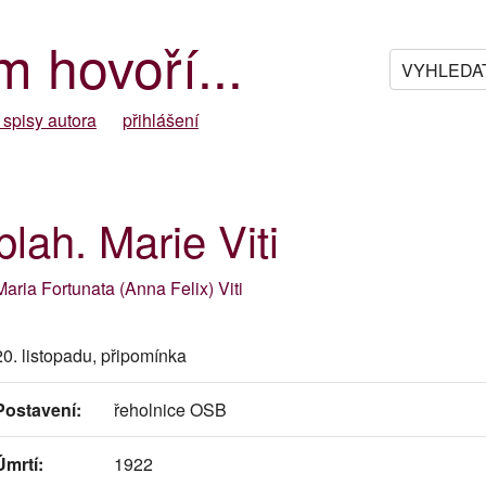
m hovoří...
 spisy autora
přihlášení
blah. Marie Viti
Maria Fortunata (Anna Felix) Viti
20. listopadu, připomínka
Postavení:
řeholnice OSB
Úmrtí:
1922