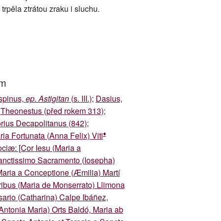
pěla ztrátou zraku i sluchu.
um
spinus,
ep. Astigitan
(s. III.)
;
Dasius,
;
Theonestus (před rokem 313)
;
rius Decapolitanus (842)
;
♦
ia Fortunata (Anna Felix) Viti
ociæ: [Cor Iesu (Maria a
 Sanctissimo Sacramento (Iosepha)
aria a Conceptione (Æmilia) Martí
oribus (Maria de Monserrato) Llimona
sario (Catharina) Calpe Ibáñez,
Antonia Maria) Orts Baldó, Maria ab