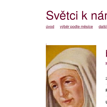
Světci k ná
úvod
výběr podle měsíce
další
-