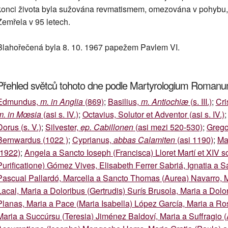
konci života byla sužována revmatismem, omezována v pohybu, tr
Zemřela v 95 letech.
Blahořečená byla 8. 10. 1967 papežem Pavlem VI.
Přehled světců tohoto dne podle Martyrologium Roman
Edmundus,
m. in Anglia
(869)
;
Basilius,
m. Antiochiæ
(s. III.)
;
Cri
m. in Mœsia
(asi s. IV.)
;
Octavius, Solutor et Adventor (asi s. IV.)
Dorus (s. V.)
;
Silvester,
ep. Cabillonen
(asi mezi 520-530)
;
Grego
Bernwardus (1022 )
;
Cyprianus,
abbas Calamiten
(asi 1190)
;
Mar
(1922)
;
Angela a Sancto Ioseph (Francisca) Lloret Martí et XIV s
Purificatione) Gómez Vives, Elisabeth Ferrer Sabriá, Ignatia a
Pascual Pallardó, Marcella a Sancto Thomas (Aurea) Navarro, M
Lacal, Maria a Doloribus (Gertrudis) Surís Brusola, Maria a Dol
Planas, Maria a Pace (Maria Isabella) López García, Maria a Ro
Maria a Succúrsu (Teresia) Jiménez Baldoví, Maria a Suffragio (