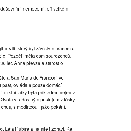
s duševními nemocemi, při velkém
giho Viti, který byl závislým hráčem a
icie. Později měla osm sourozenců,
 36 let. Anna převzala starost o
áštera San Maria de'Franconi ve
ni psát, ovládala pouze domácí
 i místní laiky byla příkladem nejen v
í života s radostným postojem z lásky
 chutí, s modlitbou i jako pokání.
. Léta jí ubírala na síle i zdraví. Ke