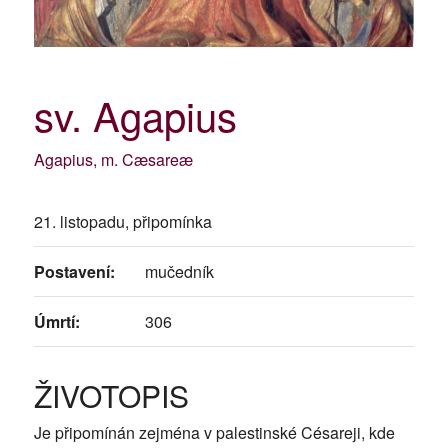
sv. Agapius
Agapius, m. Cæsareæ
21. listopadu, připomínka
Postavení:
mučedník
Úmrtí:
306
ŽIVOTOPIS
Je připomínán zejména v palestinské Césareji, kde