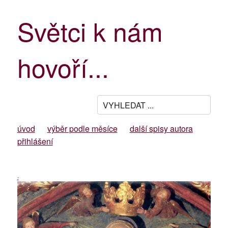
Světci k nám
hovoří...
úvod
výběr podle měsíce
další spisy autora
přihlášení
-