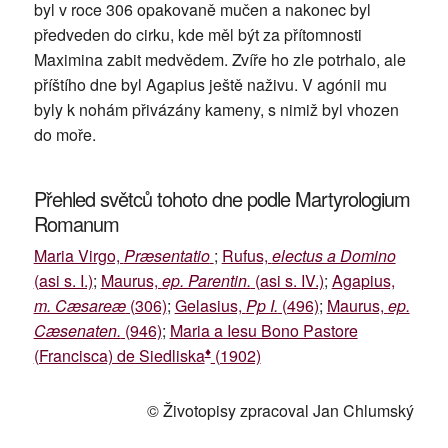
byl v roce 306 opakovaně mučen a nakonec byl
předveden do cirku, kde měl být za přítomnosti
Maximina zabit medvědem. Zvíře ho zle potrhalo, ale
příštího dne byl Agapius ještě naživu. V agónii mu
byly k nohám přivázány kameny, s nimiž byl vhozen
do moře.
Přehled světců tohoto dne podle Martyrologium
Romanum
Maria Virgo,
Præsentatio
;
Rufus,
electus a Domino
(asi s. I.)
;
Maurus,
ep. Parentin.
(asi s. IV.)
;
Agapius,
m. Cæsareæ
(306)
;
Gelasius,
Pp I.
(496)
;
Maurus,
ep.
Cæsenaten.
(946)
;
Maria a Iesu Bono Pastore
♦
(Francisca) de Siedliska
(1902)
© Životopisy zpracoval Jan Chlumský