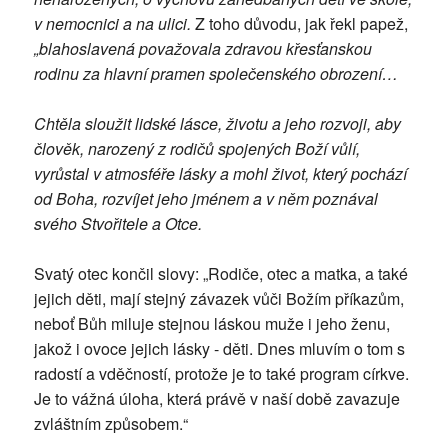
v nemocnici a na ulici.
Z toho důvodu, jak řekl papež,
„blahoslavená považovala zdravou křesťanskou
rodinu za hlavní pramen společenského obrození…
Chtěla sloužit lidské lásce, životu a jeho rozvoji, aby
člověk, narozený z rodičů spojených Boží vůlí,
vyrůstal v atmosféře lásky a mohl život, který pochází
od Boha, rozvíjet jeho jménem a v něm poznával
svého Stvořitele a Otce.
Svatý otec končil slovy: „Rodiče, otec a matka, a také
jejich děti, mají stejný závazek vůči Božím příkazům,
neboť Bůh miluje stejnou láskou muže i jeho ženu,
jakož i ovoce jejich lásky - děti. Dnes mluvím o tom s
radostí a vděčností, protože je to také program církve.
Je to vážná úloha, která právě v naší době zavazuje
zvláštním způsobem.“