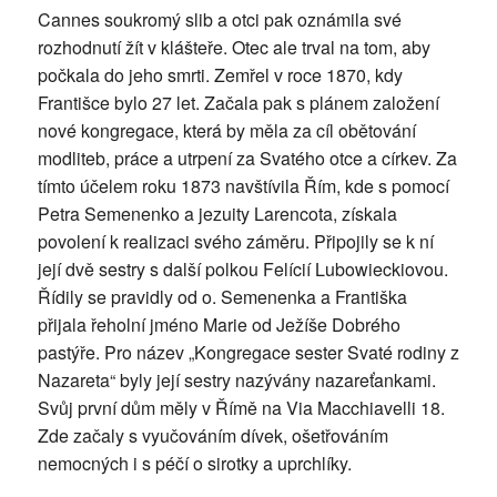
Cannes soukromý slib a otci pak oznámila své
rozhodnutí žít v klášteře. Otec ale trval na tom, aby
počkala do jeho smrti. Zemřel v roce 1870, kdy
Františce bylo 27 let. Začala pak s plánem založení
nové kongregace, která by měla za cíl obětování
modliteb, práce a utrpení za Svatého otce a církev. Za
tímto účelem roku 1873 navštívila Řím, kde s pomocí
Petra Semenenko a jezuity Larencota, získala
povolení k realizaci svého záměru. Připojily se k ní
její dvě sestry s další polkou Felícií Lubowieckiovou.
Řídily se pravidly od o. Semenenka a Františka
přijala řeholní jméno Marie od Ježíše Dobrého
pastýře. Pro název „Kongregace sester Svaté rodiny z
Nazareta“ byly její sestry nazývány nazareťankami.
Svůj první dům měly v Římě na Via Macchiavelli 18.
Zde začaly s vyučováním dívek, ošetřováním
nemocných i s péčí o sirotky a uprchlíky.