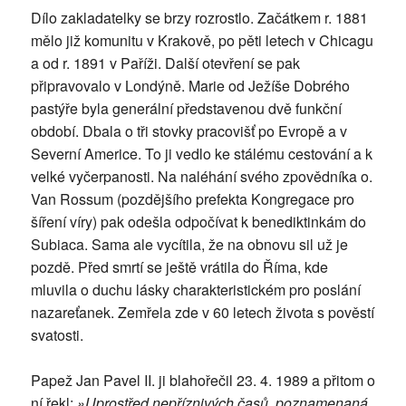
Dílo zakladatelky se brzy rozrostlo. Začátkem r. 1881
mělo již komunitu v Krakově, po pěti letech v Chicagu
a od r. 1891 v Paříži. Další otevření se pak
připravovalo v Londýně. Marie od Ježíše Dobrého
pastýře byla generální představenou dvě funkční
období. Dbala o tři stovky pracovišť po Evropě a v
Severní Americe. To ji vedlo ke stálému cestování a k
velké vyčerpanosti. Na naléhání svého zpovědníka o.
Van Rossum (pozdějšího prefekta Kongregace pro
šíření víry) pak odešla odpočívat k benediktinkám do
Subiaca. Sama ale vycítila, že na obnovu sil už je
pozdě. Před smrtí se ještě vrátila do Říma, kde
mluvila o duchu lásky charakteristickém pro poslání
nazareťanek. Zemřela zde v 60 letech života s pověstí
svatosti.
Papež Jan Pavel II. ji blahořečil 23. 4. 1989 a přitom o
ní řekl:
»Uprostřed nepříznivých časů, poznamenaná