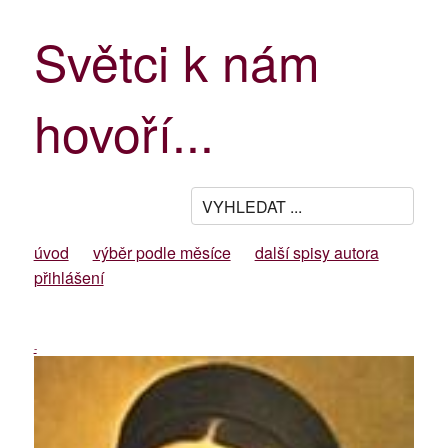
Světci k nám
hovoří...
úvod
výběr podle měsíce
další spisy autora
přihlášení
-