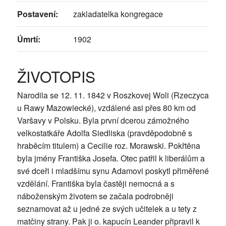
Postavení:
zakladatelka kongregace
Úmrtí:
1902
ŽIVOTOPIS
Narodila se 12. 11. 1842 v Roszkovej Woli (Rzeczyca
u Rawy Mazowiecké), vzdálené asi přes 80 km od
Varšavy v Polsku. Byla první dcerou zámožného
velkostatkáře Adolfa Siedliska (pravděpodobně s
hraběcím titulem) a Cecilie roz. Morawski. Pokřtěna
byla jmény Františka Josefa. Otec patřil k liberálům a
své dceři i mladšímu synu Adamovi poskytl přiměřené
vzdělání. Františka byla častěji nemocná a s
náboženským životem se začala podrobněji
seznamovat až u jedné ze svých učitelek a u tety z
matčiny strany. Pak ji o. kapucín Leander připravil k