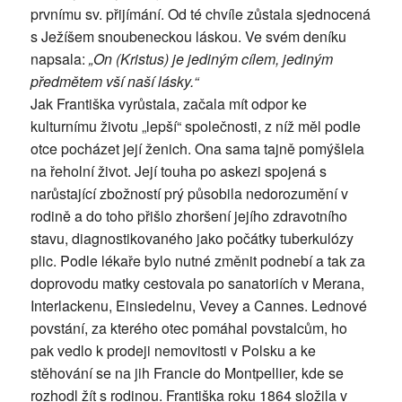
prvnímu sv. přijímání. Od té chvíle zůstala sjednocená
s Ježíšem snoubeneckou láskou. Ve svém deníku
napsala:
„On (Kristus) je jediným cílem, jediným
předmětem vší naší lásky.“
Jak Františka vyrůstala, začala mít odpor ke
kulturnímu životu „lepší“ společnosti, z níž měl podle
otce pocházet její ženich. Ona sama tajně pomýšlela
na řeholní život. Její touha po askezi spojená s
narůstající zbožností prý působila nedorozumění v
rodině a do toho přišlo zhoršení jejího zdravotního
stavu, diagnostikovaného jako počátky tuberkulózy
plic. Podle lékaře bylo nutné změnit podnebí a tak za
doprovodu matky cestovala po sanatoriích v Merana,
Interlackenu, Einsiedelnu, Vevey a Cannes. Lednové
povstání, za kterého otec pomáhal povstalcům, ho
pak vedlo k prodeji nemovitosti v Polsku a ke
stěhování se na jih Francie do Montpellier, kde se
rozhodl žít s rodinou. Františka roku 1864 složila v