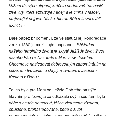
křížem různých utrpení, kráčela neúnavně "na cestě
živé víry, která vzbuzuje naději a je činná v lásce",
projevující nejprve "lásku, kterou Bůh miloval svět"
(LG 41) «.
Dále papež připomenul, že ve statutu její kongregace
z roku 1880 je mezi jiným napsáno:
,,Příkladem
našeho řeholního života je skrytý Ježíšův život, život
našeho Pána v Nazaretě s Marií a sv. Josefem.
Chceme je následovat dobrovolným zapomínáním na
sebe, umrtvováním a skrytým životem s Ježíšem
Kristem v Bohu."
To, co bylo pro Marii od Ježíše Dobrého pastýře
hlavním pro rozvoj a co odkázala svým sestrám, byla
péče o chudé nemocné, těžce zkoušené životem,
opuštěné, pronásledované, péče o život
nenarozených, o výchovu zanedbaných dětí ve škole,