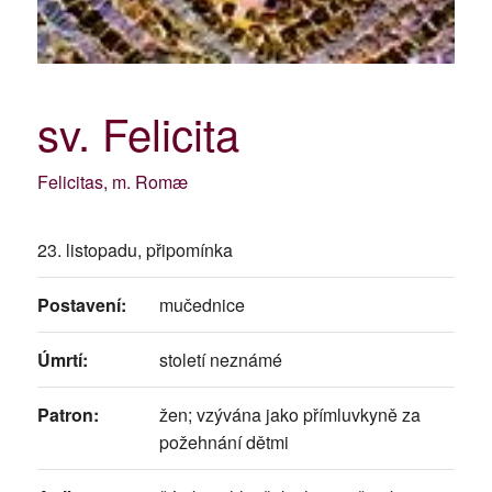
sv. Felicita
Felicitas, m. Romæ
23. listopadu, připomínka
Postavení:
mučednice
Úmrtí:
století neznámé
Patron:
žen; vzývána jako přímluvkyně za
požehnání dětmi