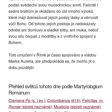
podali svědectví svou mučednickou smrtí. Felicitě i
sedmi bratrům je vkládáno do úst mnoho výroků,
které mají dokreslovat jejich postoj lásky a věrnosti
vůči Bohu. Od tohoto jejich postoje je nedokázaly
odvést ani domluvy a sladké sliby, ani muka, neboť
svou sílu čerpali z modlitby a z vnitřního spojení s
Bohem.
Toto umučení v Římě je často spojováno s vládou
Marka Aurelia, ale předpokládá se, že mohlo jít o
dobu pozdější.
Přehled světců tohoto dne podle Martyrologium
Romanum
Clemens Pp (s. I ex.)
;
Columbanus (615)
;
Felicitas,
m.
Romæ
(století neznámé)
;
Mustiola (století neznámé)
;