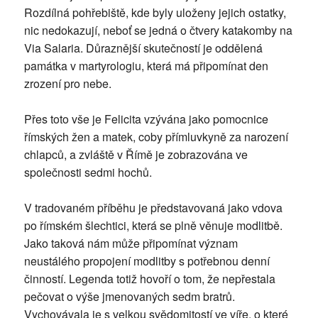
Rozdílná pohřebiště, kde byly uloženy jejich ostatky,
nic nedokazují, neboť se jedná o čtvery katakomby na
Via Salaria. Důraznější skutečností je oddělená
památka v martyrologiu, která má připomínat den
zrození pro nebe.
Přes toto vše je Felicita vzývána jako pomocnice
římských žen a matek, coby přímluvkyně za narození
chlapců, a zvláště v Římě je zobrazována ve
společnosti sedmi hochů.
V tradovaném příběhu je představovaná jako vdova
po římském šlechtici, která se plně věnuje modlitbě.
Jako taková nám může připomínat význam
neustálého propojení modlitby s potřebnou denní
činností. Legenda totiž hovoří o tom, že nepřestala
pečovat o výše jmenovaných sedm bratrů.
Vychovávala je s velkou svědomitostí ve víře, o které