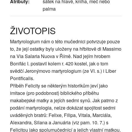
Atributy:
šátek na hlavě, kniha, meč nebo
palma
ŽIVOTOPIS
Martyrologium nám o této mučednici potvrzuje pouze
to, že její ostatky byly uloženy na hřbitově di Massimo
na Via Salaria Nuova v Římě. Nad jejím hrobem
Bonifác I. postavil kolem r. 420 kostel, jak o tom
svědčí Jeronýmovo martyrologium (ze VI. s.) i Liber
Pontificalis.
Příběh Felicity se některým historikům jeví jako
imitace (pro podobnost) biblického příběhu
makabejské matky a jejích sedmi synů. Jak patrno z
podání martyrologia, nelze dokázat spojitost sedmi
uváděných bratrů: Felixe, Filipa, Vitala, Marciála,
Alexandra, Silana a Januária (viz pam. 10. 7.) s
Felicitou jako spolumučednicí a jejich vlastní matkou.