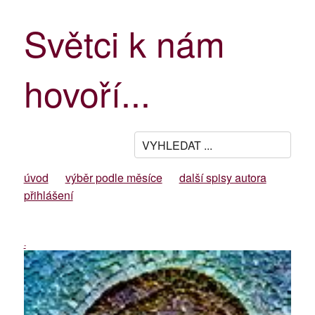
Světci k nám
hovoří...
úvod
výběr podle měsíce
další spisy autora
přihlášení
-