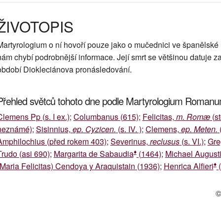
ŽIVOTOPIS
Martyrologium o ní hovoří pouze jako o mučednici ve španělské 
nám chybí podrobnější informace. Její smrt se většinou datuje zač
období Diokleciánova pronásledování.
Přehled světců tohoto dne podle Martyrologium Roman
Clemens Pp (s. I ex.)
;
Columbanus (615)
;
Felicitas,
m. Romæ
(st
neznámé)
;
Sisinnius,
ep. Cyzicen.
(s. IV. )
;
Clemens,
ep. Meten.
(
Amphilochius (před rokem 403)
;
Severinus,
reclusus
(s. VI.)
;
Gre
♦
Trudo (asi 690)
;
Margarita de Sabaudia
(1464)
;
Michael August
♦
(Maria Felicitas) Cendoya y Araquistain (1936)
;
Henrica Alfieri
(
©