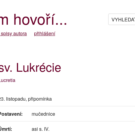
m hovoří...
 spisy autora
přihlášení
sv. Lukrécie
Lucretia
23. listopadu, připomínka
Postavení:
mučednice
Úmrtí:
asi s. IV.