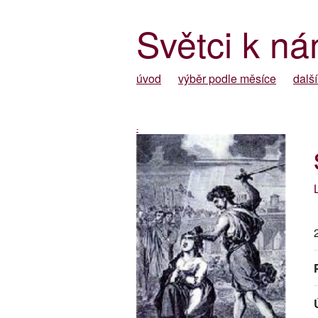
Světci k ná
úvod
výběr podle měsíce
další
-