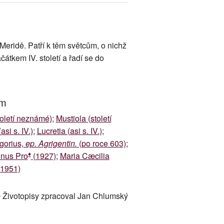
Meridě. Patří k těm světcům, o nichž
átkem IV. století a řadí se do
um
oletí neznámé)
;
Mustiola (století
asi s. IV.)
;
Lucretia (asi s. IV.)
;
gorius,
ep. Agrigentin.
(po roce 603)
;
♦
inus Pro
(1927)
;
Maria Cæcilia
1951)
 Životopisy zpracoval Jan Chlumský