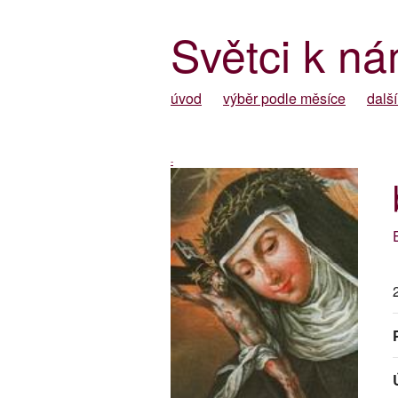
Světci k ná
úvod
výběr podle měsíce
další
-