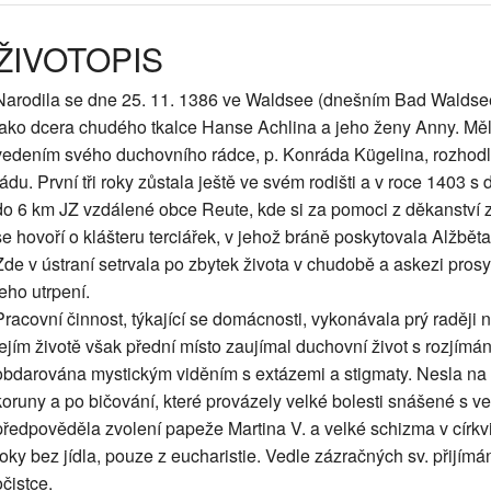
ŽIVOTOPIS
Narodila se dne 25. 11. 1386 ve Waldsee (dnešním Bad Walds
jako dcera chudého tkalce Hanse Achlina a jeho ženy Anny. Měla
vedením svého duchovního rádce, p. Konráda Kügelina, rozhodla 
řádu. První tři roky zůstala ještě ve svém rodišti a v roce 1403 s 
do 6 km JZ vzdálené obce Reute, kde si za pomoci z děkanství 
se hovoří o klášteru terciářek, v jehož bráně poskytovala Alžbět
Zde v ústraní setrvala po zbytek života v chudobě a askezi pros
jeho utrpení.
Pracovní činnost, týkající se domácnosti, vykonávala prý raději n
jejím životě však přední místo zaujímal duchovní život s rozjímán
obdarována mystickým viděním s extázemi a stigmaty. Nesla na s
koruny a po bičování, které provázely velké bolesti snášené s v
předpověděla zvolení papeže Martina V. a velké schizma v církvi.
roky bez jídla, pouze z eucharistie. Vedle zázračných sv. přijímán
očistce.