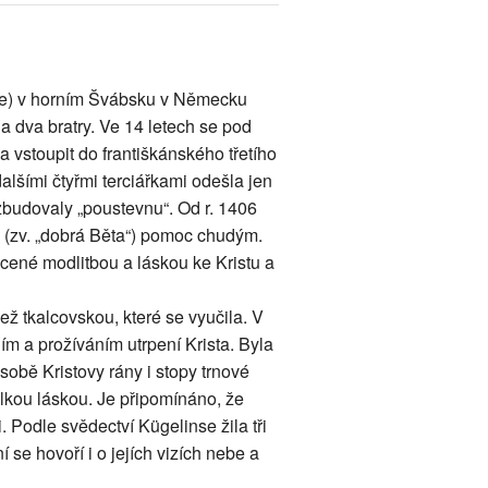
ee) v horním Švábsku v Německu
 dva bratry. Ve 14 letech se pod
vstoupit do františkánského třetího
dalšími čtyřmi terciářkami odešla jen
zbudovaly „poustevnu“. Od r. 1406
a (zv. „dobrá Běta“) pomoc chudým.
ycené modlitbou a láskou ke Kristu a
ež tkalcovskou, které se vyučila. V
ím a prožíváním utrpení Krista. Byla
obě Kristovy rány i stopy trnové
elkou láskou. Je připomínáno, že
 Podle svědectví Kügelinse žila tři
í se hovoří i o jejích vizích nebe a