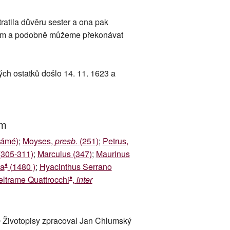
ratila důvěru sester a ona pak
ristem a podobně můžeme překonávat
ých ostatků došlo 14. 11. 1623 a
um
námé)
;
Moyses,
presb.
(251)
;
Petrus,
305-311)
;
Marculus (347)
;
Maurinus
♦
na
(1480 )
;
Hyacinthus Serrano
♦
eltrame Quattrocchi
,
inter
 Životopisy zpracoval Jan Chlumský