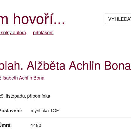
m hovoří...
 spisy autora
přihlášení
blah. Alžběta Achlin Bona
Elisabeth Achlin Bona
25. listopadu, připomínka
Postavení:
mystička TOF
Úmrtí:
1480