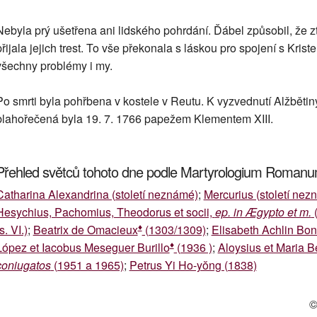
Nebyla prý ušetřena ani lidského pohrdání. Ďábel způsobil, že zt
přijala jejich trest. To vše překonala s láskou pro spojení s K
všechny problémy i my.
Po smrti byla pohřbena v kostele v Reutu. K vyzvednutí Alžbětin
blahořečená byla 19. 7. 1766 papežem Klementem XIII.
Přehled světců tohoto dne podle Martyrologium Roman
Catharina Alexandrina (století neznámé)
;
Mercurius (století nez
Hesychius, Pachomius, Theodorus et socii,
ep. in Ægypto et m.
(
♦
s. VI.)
;
Beatrix de Omacieux
(1303/1309)
;
Elisabeth Achlin Bo
♦
López et Iacobus Meseguer Burillo
(1936 )
;
Aloysius et Maria B
coniugatos
(1951 a 1965)
;
Petrus Yi Ho-yŏng (1838)
©