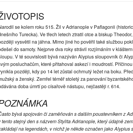
ŽIVOTOPIS
Narodil se kolem roku 515. Žil v Adrianople v Paflagonii (histor
dnešního Turecka). Ve třech letech ztratil otce a biskup Theodor, 
později vysvětil na jáhna. Mimo jiné ho pověřil také službou pokl
odešel do samoty. Nejprve dva roky strávil rozjímáním v klášter
sloupu. V té souvislosti bývá nazýván Alypius sloupovník či Alyp
svým posluchačům, které přitahoval askezí i moudrostí. Příčinou j
vynikla později, kdy po 14 let zůstal ochrnutý ležet na boku. Před
mužský a ženský. Zemřel téměř stoletý za panování byzantského 
udávána doba úmrtí po císařově nástupu, nejčastěji r. 614.
POZNÁMKA
Často bývá spojován či zaměňován s dalším poustevníkem z Adr
v tento stejný den s názvem Stylita Adrianople, který údajně zemř
zakládají na legendách, v nichž je někde označen jako Alypius 