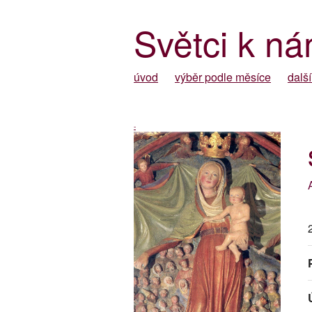
Světci k ná
úvod
výběr podle měsíce
další
-