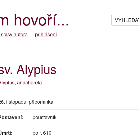
m hovoří...
 spisy autora
přihlášení
sv. Alypius
Alypius, anachoreta
26. listopadu, připomínka
Postavení:
poustevník
Úmrtí:
po r. 610