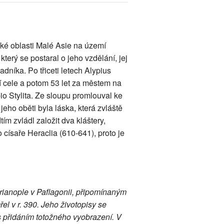
ické oblasti Malé Asie na území
který se postaral o jeho vzdělání, jej
adníka. Po třiceti letech Alypius
ní cele a potom 53 let za městem na
io Stylita. Ze sloupu promlouval ke
eho oběti byla láska, která zvláště
tím zvládl založit dva kláštery,
císaře Heraclia (610-641), proto je
ianople v Paflagonii, připomínaným
el v r. 390. Jeho životopisy se
s přidáním totožného vyobrazení. V