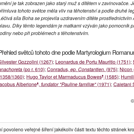
umění je tak zobrazen jako starý muž s dítětem v zavinovačce. J
přímluva tohoto světce měla vliv na těhotenství a podle druhé lege
Léčivá síla Boha se projevila uzdravením dítěte prostřednictvím
hlavu. Díky těmto legendám je matkami vzýván jako pomocník p
rodiny nebo při problémech s těhotenstvím.
Přehled světců tohoto dne podle Martyrologium Roman
Silvester Gozzolini (1267)
;
Leonardus de Portu Mauritio (1751)
;
anachoreta
(po r. 610)
;
Conradus,
ep. Constantien.
(975)
;
Nicon 
♦
(1358/1360)
;
Hugo Taylor et Marmaducus Bowes
(1585)
;
Humili
♦
Iacobus Alberione
,
fundator "Pauline familiæ"
(1971)
;
Caietani 
©
í povoleno veřejné šíření jakékoliv části textu těchto stránek kro