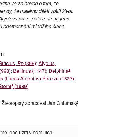
edna verze hovoří o tom, že
ndy, že malému dítěti vrátil život.
 Alypiovy paže, položené na jeho
ři onemocnění mladšího člena
um
Siricius,
Pp
(399)
;
Alypius,
♦
(998)
;
Bellinus (1147)
;
Delphina
s (Lucas Antonius) Pirozzo (1637)
;
♦
Sterni
(1889)
 Životopisy zpracoval Jan Chlumský
mě jeho užití v homiliích.