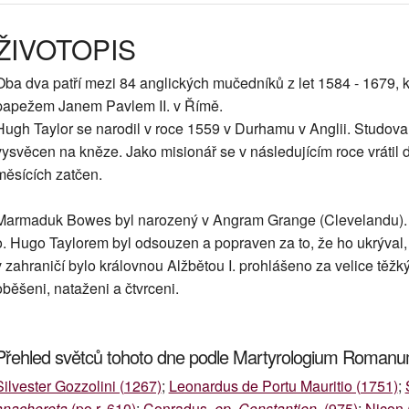
ŽIVOTOPIS
Oba dva patří mezi 84 anglických mučedníků z let 1584 - 1679, kt
papežem Janem Pavlem II. v Římě.
Hugh Taylor se narodil v roce 1559 v Durhamu v Anglii. Studova
vysvěcen na kněze. Jako misionář se v následujícím roce vrátil d
měsících zatčen.
Marmaduk Bowes byl narozený v Angram Grange (Clevelandu). S
o. Hugo Taylorem byl odsouzen a popraven za to, že ho ukrýval,
v zahraničí bylo královnou Alžbětou I. prohlášeno za velice těžký
oběšeni, nataženi a čtvrceni.
Přehled světců tohoto dne podle Martyrologium Roman
Silvester Gozzolini (1267)
;
Leonardus de Portu Mauritio (1751)
;
anachoreta
(po r. 610)
;
Conradus,
ep. Constantien.
(975)
;
Nicon 