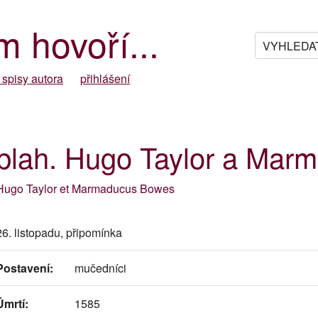
m hovoří...
 spisy autora
přihlášení
blah. Hugo Taylor a Mar
Hugo Taylor et Marmaducus Bowes
26. listopadu, připomínka
Postavení:
mučedníci
Úmrtí:
1585