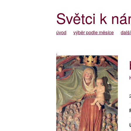
Světci k ná
úvod
výběr podle měsíce
další
-