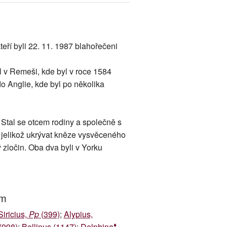
eří byli 22. 11. 1987 blahořečeni
l v Remeši, kde byl v roce 1584
o Anglie, kde byl po několika
tal se otcem rodiny a společně s
 jelikož ukrývat kněze vysvěceného
 zločin. Oba dva byli v Yorku
um
Siricius,
Pp
(399)
;
Alypius,
♦
(998)
;
Bellinus (1147)
;
Delphina