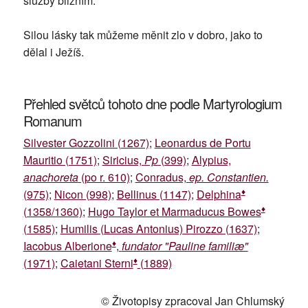
služby bližním.“
Silou lásky tak můžeme měnit zlo v dobro, jako to
dělal i Ježíš.
Přehled světců tohoto dne podle Martyrologium
Romanum
Silvester Gozzolini (1267)
;
Leonardus de Portu
Mauritio (1751)
;
Siricius,
Pp
(399)
;
Alypius,
anachoreta
(po r. 610)
;
Conradus,
ep. Constantien.
♦
(975)
;
Nicon (998)
;
Bellinus (1147)
;
Delphina
♦
(1358/1360)
;
Hugo Taylor et Marmaducus Bowes
(1585)
;
Humilis (Lucas Antonius) Pirozzo (1637)
;
♦
Iacobus Alberione
,
fundator "Pauline familiæ"
♦
(1971)
;
Caietani Sterni
(1889)
© Životopisy zpracoval Jan Chlumský