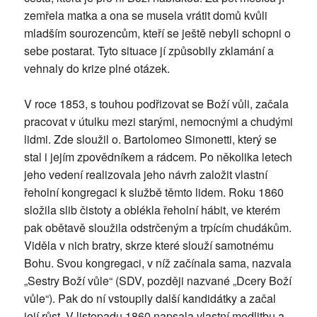
zemřela matka a ona se musela vrátit domů kvůli
mladším sourozencům, kteří se ještě nebyli schopni o
sebe postarat. Tyto situace jí způsobily zklamání a
vehnaly do krize plné otázek.
V roce 1853, s touhou podřizovat se Boží vůli, začala
pracovat v útulku mezi starými, nemocnými a chudými
lidmi. Zde sloužil o. Bartolomeo Simonetti, který se
stal i jejím zpovědníkem a rádcem. Po několika letech
jeho vedení realizovala jeho návrh založit vlastní
řeholní kongregaci k službě těmto lidem. Roku 1860
složila slib čistoty a oblékla řeholní hábit, ve kterém
pak obětavě sloužila odstrčeným a trpícím chudákům.
Viděla v nich bratry, skrze které slouží samotnému
Bohu. Svou kongregaci, v níž začínala sama, nazvala
„Sestry Boží vůle“ (SDV, později nazvané „Dcery Boží
vůle“). Pak do ní vstoupily další kandidátky a začal
její růst. V listopadu 1860 napsala vlastní modlitbu a