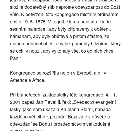
složila dodatečný slib naprosté odevzdanosti do Boží
vůle. K potvrzení této kongregace místním ordinářem
došlo 19. 5. 1875. V reguli, kterou napsala, klade
sestrám na srdce, „aby byly připraveny k obětem,
námahám, aby byly obětavé a přitom šťastné, že
mohou přinášet oběti, aby tak pomohly bližnímu, který
se ocitl v nouzi, aby vykonaly vše, co od nich chce
Pán.“
Kongregace se rozšířila nejen v Evropě, ale i v
Americe a Africe.
Při blahořečení zakladatelky této kongregace, 4. 11.
2001 papež Jan Pavel II. řekl: „Svědectví evangelní
lásky, jaké nám ukázala Kajetána Sterni, nabádá
každého věřícího k poznání Boží vůle v důvěře a
odevzdání se Bohu i prostřednictvím velkodušné