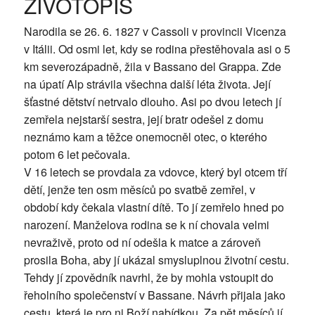
ŽIVOTOPIS
Narodila se 26. 6. 1827 v Cassoli v provincii Vicenza
v Itálii. Od osmi let, kdy se rodina přestěhovala asi o 5
km severozápadně, žila v Bassano del Grappa. Zde
na úpatí Alp strávila všechna další léta života. Její
šťastné dětství netrvalo dlouho. Asi po dvou letech jí
zemřela nejstarší sestra, její bratr odešel z domu
neznámo kam a těžce onemocněl otec, o kterého
potom 6 let pečovala.
V 16 letech se provdala za vdovce, který byl otcem tří
dětí, jenže ten osm měsíců po svatbě zemřel, v
období kdy čekala vlastní dítě. To jí zemřelo hned po
narození. Manželova rodina se k ní chovala velmi
nevraživě, proto od ní odešla k matce a zároveň
prosila Boha, aby jí ukázal smysluplnou životní cestu.
Tehdy jí zpovědník navrhl, že by mohla vstoupit do
řeholního společenství v Bassane. Návrh přijala jako
cestu, která je pro ni Boží nabídkou. Za pět měsíců jí