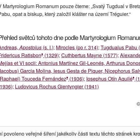
V Martyrologium Romanum pouze čteme: „Svatý Tugdual v Bretani
Pabu, opat a biskup, který založil klášter na území Tréguier.“
Přehled světců tohoto dne podle Martyrologium Roman
Andreas,
Apostolus
(s. I.)
;
Mirocles (po r. 314)
;
Tugdualus Pabu (s
♦
Fridericus Ratisbon
(1329)
;
Cuthbertus Mayne (1577)
;
Alexand
Mejías et VI socii: Antonius Martínez Gil-Leonés, Arthurus Don
(Iacobus) Garcia Molina, Iesus Gesta de Piquer, Nicephorus Sa
♦
♦
(Raphael) Touceda Fernández
(1936)
;
Iosephus Otín Aquilé
(1
(1936)
;
Ludovicus Rochus Gientyngier (1941)
©
í povoleno veřejné šíření jakékoliv části textu těchto stránek kro