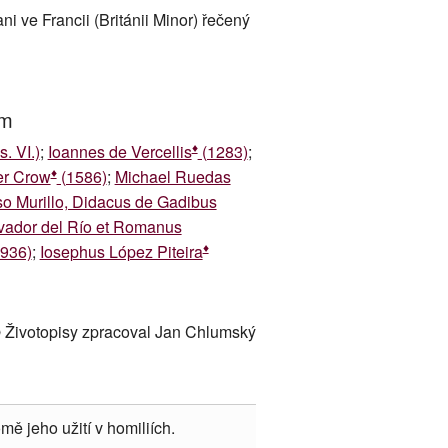
 ve Francii (Británii Minor) řečený
um
♦
. VI.)
;
Ioannes de Vercellis
(1283)
;
♦
er Crow
(1586)
;
Michael Ruedas
oso Murillo, Didacus de Gadibus
lvador del Río et Romanus
♦
936)
;
Iosephus López Piteira
 Životopisy zpracoval Jan Chlumský
mě jeho užití v homiliích.