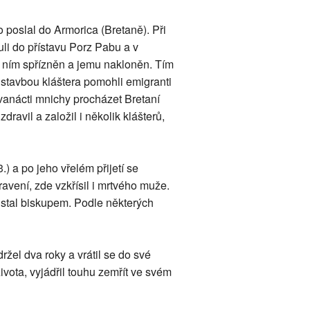
o poslal do Armorica (Bretaně). Při
li do přístavu Porz Pabu a v
s ním spřízněn a jemu nakloněn. Tím
stavbou kláštera pomohli emigranti
vanácti mnichy procházet Bretaní
avil a založil i několik klášterů,
) a po jeho vřelém přijetí se
avení, zde vzkřísil i mrtvého muže.
í stal biskupem. Podle některých
žel dva roky a vrátil se do své
vota, vyjádřil touhu zemřít ve svém