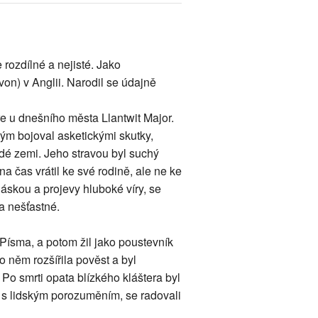
 rozdílné a nejisté. Jako
n) v Anglii. Narodil se údajně
ře u dnešního města Llantwit Major.
rým bojoval asketickými skutky,
rdé zemi. Jeho stravou byl suchý
a čas vrátil ke své rodině, ale ne ke
láskou a projevy hluboké víry, se
a nešťastné.
 Písma, a potom žil jako poustevník
o něm rozšířila pověst a byl
Po smrti opata blízkého kláštera byl
a s lidským porozuměním, se radovali