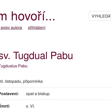
m hovoří...
 spisy autora
přihlášení
sv. Tugdual Pabu
Tugdualus Pabu
30. listopadu, připomínka
Postavení:
opat a biskup
Úmrtí:
s. VI.