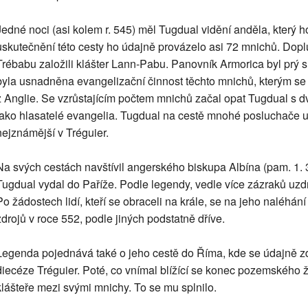
Jedné noci (asi kolem r. 545) měl Tugdual vidění anděla, který h
uskutečnění této cesty ho údajně provázelo asi 72 mnichů. Doplu
Trébabu založili klášter Lann-Pabu. Panovník Armorica byl prý 
byla usnadněna evangelizační činnost těchto mnichů, kterým se 
z Anglie. Se vzrůstajícím počtem mnichů začal opat Tugdual s d
jako hlasatelé evangelia. Tugdual na cestě mnohé posluchače uzdr
nejznámější v Tréguier.
Na svých cestách navštívil angerského biskupa Albína (pam. 1. 3.
Tugdual vydal do Paříže. Podle legendy, vedle více zázraků uzdr
Po žádostech lidí, kteří se obraceli na krále, se na jeho naléhán
zdrojů v roce 552, podle jiných podstatně dříve.
Legenda pojednává také o jeho cestě do Říma, kde se údajně zdr
diecéze Tréguier. Poté, co vnímal blížící se konec pozemského ži
klášteře mezi svými mnichy. To se mu splnilo.