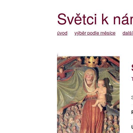
Světci k ná
úvod
výběr podle měsíce
další
-