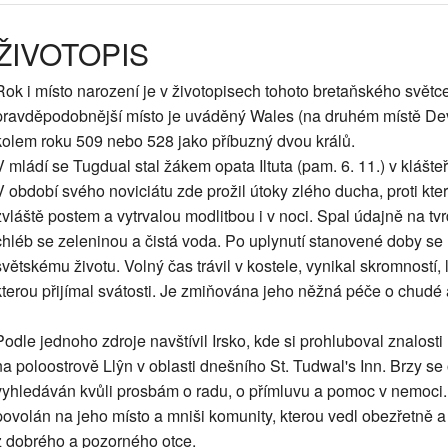
ŽIVOTOPIS
Rok i místo narození je v životopisech tohoto bretaňského světce
pravděpodobnější místo je uváděný Wales (na druhém místě Devo
kolem roku 509 nebo 528 jako příbuzný dvou králů.
V mládí se Tugdual stal žákem opata Iltuta (pam. 6. 11.) v klášte
V období svého noviciátu zde prožil útoky zlého ducha, proti kte
zvláště postem a vytrvalou modlitbou i v noci. Spal údajně na tv
chléb se zeleninou a čistá voda. Po uplynutí stanovené doby se n
světskému životu. Volný čas trávil v kostele, vynikal skromností, 
kterou přijímal svátosti. Je zmiňována jeho něžná péče o chudé 
Podle jednoho zdroje navštívil Irsko, kde si prohluboval znalosti
na poloostrově Llŷn v oblasti dnešního St. Tudwal's Inn. Brzy se 
vyhledáván kvůli prosbám o radu, o přímluvu a pomoc v nemoci. 
povolán na jeho místo a mniši komunity, kterou vedl obezřetně 
z dobrého a pozorného otce.