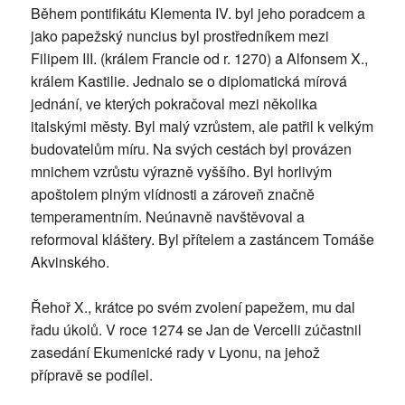
Během pontifikátu Klementa IV. byl jeho poradcem a
jako papežský nuncius byl prostředníkem mezi
Filipem III. (králem Francie od r. 1270) a Alfonsem X.,
králem Kastilie. Jednalo se o diplomatická mírová
jednání, ve kterých pokračoval mezi několika
italskými městy. Byl malý vzrůstem, ale patřil k velkým
budovatelům míru. Na svých cestách byl provázen
mnichem vzrůstu výrazně vyššího. Byl horlivým
apoštolem plným vlídnosti a zároveň značně
temperamentním. Neúnavně navštěvoval a
reformoval kláštery. Byl přítelem a zastáncem Tomáše
Akvinského.
Řehoř X., krátce po svém zvolení papežem, mu dal
řadu úkolů. V roce 1274 se Jan de Vercelli zúčastnil
zasedání Ekumenické rady v Lyonu, na jehož
přípravě se podílel.