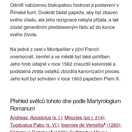
Odmítl nabízenou biskupskou hodnost a postavení v
Římské kurii. Dvakrát žádal papeže, aby byl zbaven
svého úřadu, ale jeho rezignace nebyla přijata, a tak
zůstal generálním představeným řádu až do konce
svého života.
Na jedné z cest v Montpellier v jižní Francii
onemocněl, zemřel a ve městě byl také pohřben.
Jeho hrob údajně v roce 1562 zneuctili kalvinisté a
podstatná ztráta ostatků zbrzdila kanonizační proces.
Jeho kult byl schválen v roce 1903 papežem Piem X.
Přehled světců tohoto dne podle Martyrologium
Romanum
Andreas,
Apostolus
(s. I.)
;
Mirocles (po r. 314)
;
♦
Tugdualus Pabu (s. VI.)
;
Ioannes de Vercellis
(1283)
;
♦