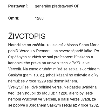
Postavení:
generální představený OP
Úmrtí:
1283
ŽIVOTOPIS
Narodil se na začátku 13. století v Mosso Santa Maria
poblíž Vercelli v Piemontu na severozápadě Itálie. Po
úspěšných studiích se stal profesorem římského a
kanonického práva na univerzitách v Paříži a ve
Vercelli. Na tomto druhém místě se setkal s Jordánem
Saským (pam. 13. 2.), jehož kázání ho oslovilo a díky
němuž se v roce 1229 stal dominikánem.
Vyskytují se i dvě odlišné verze. Nejčastěji uváděná
tvrdí, že vstoupil do řádu už r. 1220, ale to by ještě
nemohl vyučovat ve Vercelli, a další verze uvádí, že
se poprvé s Jordánem Saským setkal až v roce 1232.