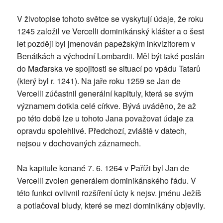
V životopise tohoto světce se vyskytují údaje, že roku
1245 založil ve Vercelli dominikánský klášter a o šest
let později byl jmenován papežským inkvizitorem v
Benátkách a východní Lombardii. Měl být také poslán
do Maďarska ve spojitosti se situací po vpádu Tatarů
(který byl r. 1241). Na jaře roku 1259 se Jan de
Vercelli zúčastnil generální kapituly, která se svým
významem dotkla celé církve. Bývá uváděno, že až
po této době lze u tohoto Jana považovat údaje za
opravdu spolehlivé. Předchozí, zvláště v datech,
nejsou v dochovaných záznamech.
Na kapitule konané 7. 6. 1264 v Paříži byl Jan de
Vercelli zvolen generálem dominikánského řádu. V
této funkci ovlivnil rozšíření úcty k nejsv. jménu Ježíš
a potlačoval bludy, které se mezi dominikány objevily.