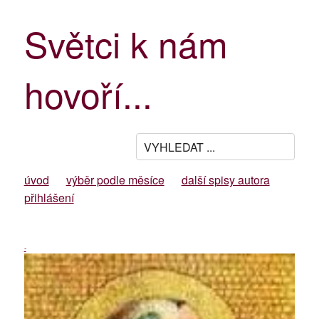
Světci k nám
hovoří...
úvod
výběr podle měsíce
další spisy autora
přihlášení
-