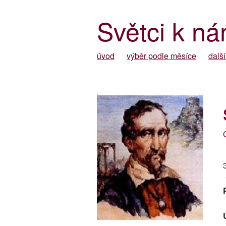
Světci k ná
úvod
výběr podle měsíce
další
-