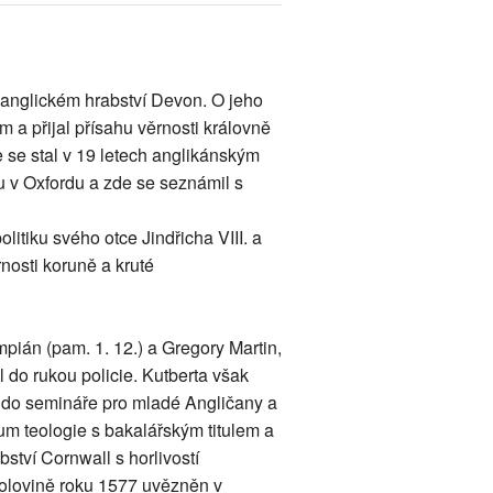
v anglickém hrabství Devon. O jeho
em a přijal přísahu věrnosti královně
ne se stal v 19 letech anglikánským
u v Oxfordu a zde se seznámil s
olitiku svého otce Jindřicha VIII. a
nosti koruně a kruté
ián (pam. 1. 12.) a Gregory Martin,
 do rukou policie. Kutberta však
l do semináře pro mladé Angličany a
um teologie s bakalářským titulem a
ství Cornwall s horlivostí
polovině roku 1577 uvězněn v