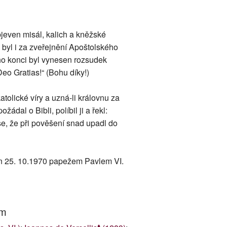
bjeven misál, kalich a kněžské
 byl i za zveřejnění Apoštolského
eho konci byl vynesen rozsudek
eo Gratias!“ (Bohu díky!)
olické víry a uzná-li královnu za
dal o Bibli, políbil ji a řekl:
se, že při pověšení snad upadl do
án 25. 10.1970 papežem Pavlem VI.
um
♦