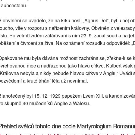
Launcestonu.
V obvinění se uvádělo, že na krku nosil „Agnus Dei“, byl u něj o
roucho, vše v rozporu s nařízením královny. Obviněn z velezrady
listu. Po velmi tvrdém žálářování s ním 23. 9. začal soud a na j
oběšení a čtvrcení za živa. Na oznámení rozsudku odpověděl: „D
Opakovaně mu byla dávána možnost zachránit se, zřekne-li se kat
svrchovanou moc a nadřazenou jako hlavu církve. Kutbert však požá
„Královna nebyla a nikdy nebude hlavou církve v Anglii.“ Uvádí 
bezvědomí a kruté trhání těla už nevnímal.
Blahořečený byl 15. 12. 1929 papežem Lvem XIII. a kanonizov
ve skupině 40 mučedníků Anglie a Walesu.
Přehled světců tohoto dne podle Martyrologium Roman