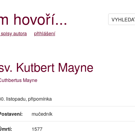
m hovoří...
 spisy autora
přihlášení
sv. Kutbert Mayne
Cuthbertus Mayne
30. listopadu, připomínka
Postavení:
mučedník
Úmrtí:
1577