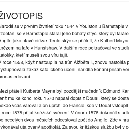
ŽIVOTOPIS
Narodil se v prvním čtvrtletí roku 1544 v Youlston u Barnstaple 
vzdělání se v Barnstaple staral jeho bohatý strýc, který byl farář
Anglie jako hlavě církve. Tento strýc se přičinil, že Kutbert May
knězem na faře v Hunstshaw. V dalším roce pokračoval ve studi
atolíky, kteří museli svou víru tajit.
V roce 1558, když nastoupila na trůn Alžběta I., znovu nastolila p
vystupňovala zákaz katolického učení, nařídila konání přísah věr
pronásledování.
Mezi přáteli Kutberta Mayne byl pozdější mučedník Edmund Kamp
jenž mu ke konci roku 1570 napsal dopis z Douai, který se dostal
někdo včas varoval a on uprchl do Francie, kde v Douai vstoupi
v roce 1575 přijal kněžské svěcení. V únoru 1576 dokončil studi
po necelých dvou měsících odcestoval zpět do Anglie. Zde v hrab
vykonával utajovaný apoštolát. Za svou kněžskou službu byl v 