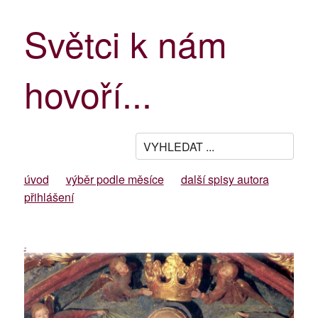
Světci k nám
hovoří...
úvod
výběr podle měsíce
další spisy autora
přihlášení
-