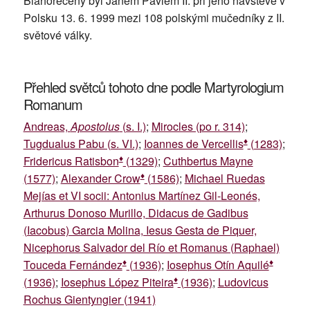
Blahořečený byl Janem Pavlem II. při jeho návštěvě v
Polsku 13. 6. 1999 mezi 108 polskými mučedníky z II.
světové války.
Přehled světců tohoto dne podle Martyrologium
Romanum
Andreas,
Apostolus
(s. I.)
;
Mirocles (po r. 314)
;
♦
Tugdualus Pabu (s. VI.)
;
Ioannes de Vercellis
(1283)
;
♦
Fridericus Ratisbon
(1329)
;
Cuthbertus Mayne
♦
(1577)
;
Alexander Crow
(1586)
;
Michael Ruedas
Mejías et VI socii: Antonius Martínez Gil-Leonés,
Arthurus Donoso Murillo, Didacus de Gadibus
(Iacobus) Garcia Molina, Iesus Gesta de Piquer,
Nicephorus Salvador del Río et Romanus (Raphael)
♦
♦
Touceda Fernández
(1936)
;
Iosephus Otín Aquilé
♦
(1936)
;
Iosephus López Piteira
(1936)
;
Ludovicus
Rochus Gientyngier (1941)