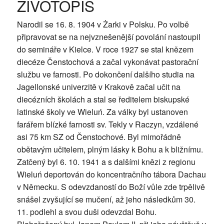
ŽIVOTOPIS
Narodil se 16. 8. 1904 v Żarki v Polsku. Po volbě
připravovat se na nejvznešenější povolání nastoupil
do semináře v Kielce. V roce 1927 se stal knězem
diecéze Čenstochová a začal vykonávat pastorační
službu ve farnosti. Po dokončení dalšího studia na
Jagellonské univerzitě v Krakově začal učit na
diecézních školách a stal se ředitelem biskupské
latinské školy ve Wieluń. Za války byl ustanoven
farářem blízké farnosti sv. Tekly v Raczyn, vzdálené
asi 75 km SZ od Čenstochové. Byl mimořádně
obětavým učitelem, plným lásky k Bohu a k bližnímu.
Zatčený byl 6. 10. 1941 a s dalšími knězi z regionu
Wieluń deportován do koncentračního tábora Dachau
v Německu. S odevzdaností do Boží vůle zde trpělivě
snášel zvyšující se mučení, až jeho následkům 30.
11. podlehl a svou duši odevzdal Bohu.