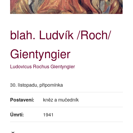
blah. Ludvík /Roch/
Gientyngier
Ludovicus Rochus Gientyngier
30. listopadu, připomínka
Postavení:
kněz a mučedník
Úmrtí:
1941