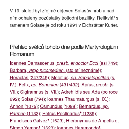
V 19. století byl zřejmě objeven Solasův hrob a nad
ním odhaleny pozůstatky trojlodní baziliky. Relikviář s
ramenem Solase je od roku 1991 v Eichstätter Kurier.
Přehled světců tohoto dne podle Martyrologium
Romanum
Ioannes Damascenus,
presb. et doctor Eccl
(asi 749)
;
Barbara,
virgo nicomedien.
(století neznámé)
;
Heraclas (247/249)
;
Meletius,
ep. Sebastopolitan
(s.
IV.)
;
Felix,
ep. Bononien
(431/432)
;
Aprus,
presb.
(s.
VII.)
;
Sigiramnus (s. VII.)
;
Adrehildis seu Ada (po roce
692)
;
Solas (794)
;
Ioannes Thaumaturgus (s. IX.)
;
Annon (1075)
;
Osmundus (1099)
;
Bernardus,
ep.
♦
Parmen
(1133)
;
Petrus Pectinarius
(1289)
;
♦
Franciscus Gálvez
(1623)
;
Hieronymus de Angelis et
♦
♦
Simon Yempo
(1623)
;
Ioannes Haramondo