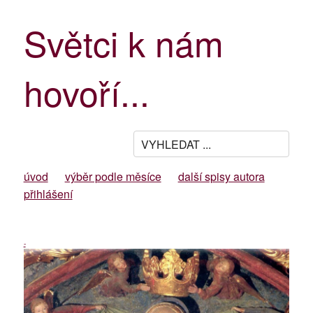
Světci k nám
hovoří...
úvod
výběr podle měsíce
další spisy autora
přihlášení
-