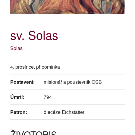
sv. Solas
Solas
4. prosince, připomínka
Postavení:
misionář a poustevník OSB
Úmrtí:
794
Patron:
diecéze Eichstätter
ŽIVOTOPIS