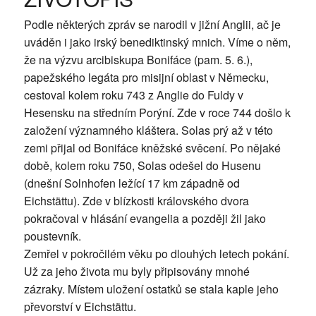
Podle některých zpráv se narodil v jižní Anglii, ač je
uváděn i jako irský benediktinský mnich. Víme o něm,
že na výzvu arcibiskupa Bonifáce (pam. 5. 6.),
papežského legáta pro misijní oblast v Německu,
cestoval kolem roku 743 z Anglie do Fuldy v
Hesensku na středním Porýní. Zde v roce 744 došlo k
založení významného kláštera. Solas prý až v této
zemi přijal od Bonifáce kněžské svěcení. Po nějaké
době, kolem roku 750, Solas odešel do Husenu
(dnešní Solnhofen ležící 17 km západně od
Eichstättu). Zde v blízkosti královského dvora
pokračoval v hlásání evangelia a později žil jako
poustevník.
Zemřel v pokročilém věku po dlouhých letech pokání.
Už za jeho života mu byly připisovány mnohé
zázraky. Místem uložení ostatků se stala kaple jeho
převorství v Eichstättu.