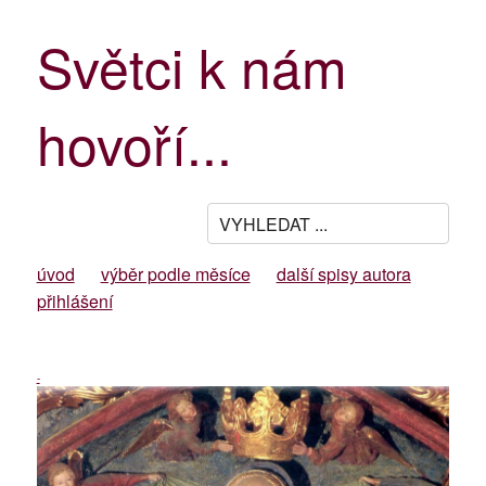
Světci k nám
hovoří...
úvod
výběr podle měsíce
další spisy autora
přihlášení
-