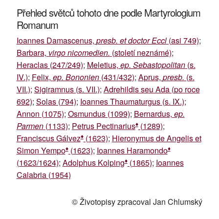
Přehled světců tohoto dne podle Martyrologium
Romanum
Ioannes Damascenus,
presb. et doctor Eccl
(asi 749)
;
Barbara,
virgo nicomedien.
(století neznámé)
;
Heraclas (247/249)
;
Meletius,
ep. Sebastopolitan
(s.
IV.)
;
Felix,
ep. Bononien
(431/432)
;
Aprus,
presb.
(s.
VII.)
;
Sigiramnus (s. VII.)
;
Adrehildis seu Ada (po roce
692)
;
Solas (794)
;
Ioannes Thaumaturgus (s. IX.)
;
Annon (1075)
;
Osmundus (1099)
;
Bernardus,
ep.
♦
Parmen
(1133)
;
Petrus Pectinarius
(1289)
;
♦
Franciscus Gálvez
(1623)
;
Hieronymus de Angelis et
♦
♦
Simon Yempo
(1623)
;
Ioannes Haramondo
♦
(1623/1624)
;
Adolphus Kolping
(1865)
;
Ioannes
Calabria (1954)
© Životopisy zpracoval Jan Chlumský