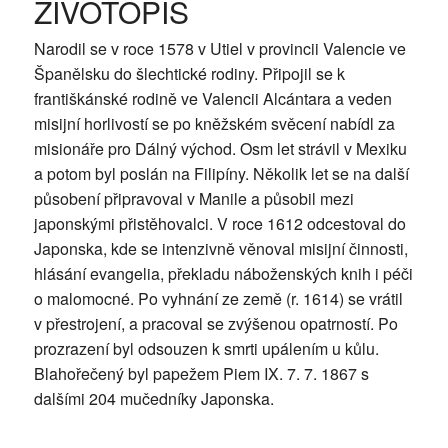
ŽIVOTOPIS
Narodil se v roce 1578 v Utiel v provincii Valencie ve
Španělsku do šlechtické rodiny. Připojil se k
františkánské rodině ve Valencii Alcántara a veden
misijní horlivostí se po kněžském svěcení nabídl za
misionáře pro Dálný východ. Osm let strávil v Mexiku
a potom byl poslán na Filipíny. Několik let se na další
působení připravoval v Manile a působil mezi
japonskými přistěhovalci. V roce 1612 odcestoval do
Japonska, kde se intenzivně věnoval misijní činnosti,
hlásání evangelia, překladu náboženských knih i péči
o malomocné. Po vyhnání ze země (r. 1614) se vrátil
v přestrojení, a pracoval se zvýšenou opatrností. Po
prozrazení byl odsouzen k smrti upálením u kůlu.
Blahořečený byl papežem Piem IX. 7. 7. 1867 s
dalšími 204 mučedníky Japonska.