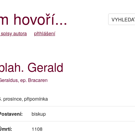
m hovoří...
 spisy autora
přihlášení
blah. Gerald
Geraldus, ep. Bracaren
5. prosince, připomínka
Postavení:
biskup
Úmrtí:
1108