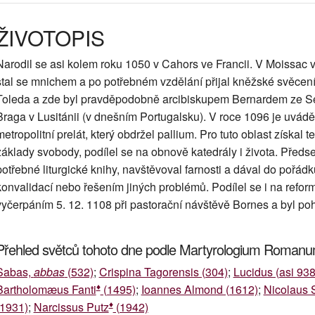
ŽIVOTOPIS
Narodil se asi kolem roku 1050 v Cahors ve Francii. V Moissac v
stal se mnichem a po potřebném vzdělání přijal kněžské svěcení
Toleda a zde byl pravděpodobně arcibiskupem Bernardem ze Sé
Braga v Lusitánii (v dnešním Portugalsku). V roce 1096 je uvádě
metropolitní prelát, který obdržel pallium. Pro tuto oblast získal t
základy svobody, podílel se na obnově katedrály i života. Předse
potřebné liturgické knihy, navštěvoval farnosti a dával do pořád
konvalidací nebo řešením jiných problémů. Podílel se i na refor
vyčerpáním 5. 12. 1108 při pastorační návštěvě Bornes a byl poh
Přehled světců tohoto dne podle Martyrologium Roman
Sabas,
abbas
(532)
;
Crispina Tagorensis (304)
;
Lucidus (asi 938
♦
Bartholomæus Fanti
(1495)
;
Ioannes Almond (1612)
;
Nicolaus 
♦
(1931)
;
Narcissus Putz
(1942)