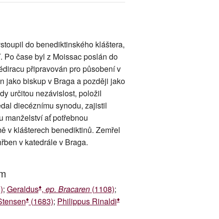
stoupil do benediktinského kláštera,
. Po čase byl z Moissac poslán do
diracu připravován pro působení v
n jako biskup v Braga a později jako
edy určitou nezávislost, položil
dal diecéznímu synodu, zajistil
ku manželství ať potřebnou
mě v klášterech benediktinů. Zemřel
řben v katedrále v Braga.
um
♦
)
;
Geraldus
,
ep. Bracaren
(1108)
;
♦
♦
Stensen
(1683)
;
Philippus Rinaldi