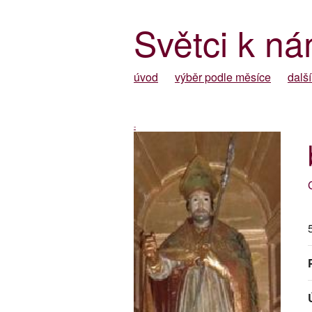
Světci k ná
úvod
výběr podle měsíce
další
-