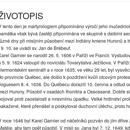
ŽIVOTOPIS
V tento den je martyrologiem připomínáno výročí jeho mučednic
památka však bývá častěji připomínána ve skupině s dalšími se
různé dny při misijním působení mezi Indiány kmene Huronů a I
19. 10. se uvádí sv. Jan de Brébeuf.
Karel Garnier se narodil 26. 5. 1606 v Paříži ve Francii. Vystudo
a 5. 9. 1624 vstoupil do noviciátu Tovaryšstva Ježíšova. V Paříž
clermontském semináři a v roce 1635, ve věku 29 let, byl vysvěc
do provincie Québec, ale došlo k pozdržení kvůli otcovým prote
Joguesem 8. 4. 1636. Do Québecu dorazili 10. června a odtud odp
mezi Hurony. Působil v osadách Ihonitria a Ossossané. Dobře si o
bojoval proti zaostalosti a mravnímu úpadku. Velké hrdinství pro
nakažené, které přenášel a poskytoval duchovní útěchu, proto h
V roce 1646 byl Karel Garnier od náčelníků pozván do jím dříve z
Matěje, aby tam opět působil. V misii sv. Jana byl 7. 12. 1649, k