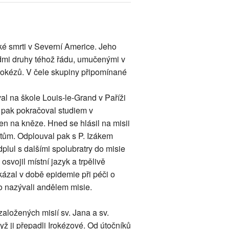
ké smrti v Severní Americe. Jeho
dmi druhy téhož řádu, umučenými v
rokézů. V čele skupiny připomínané
val na škole Louis-le-Grand v Paříži
i pak pokračoval studiem v
en na kněze. Hned se hlásil na misii
stům. Odplouval pak s P. Izákem
lul s dalšími spolubratry do misie
svojil místní jazyk a trpělivě
kázal v době epidemie při péči o
o nazývali andělem misie.
aložených misií sv. Jana a sv.
dyž ji přepadli Irokézové. Od útočníků