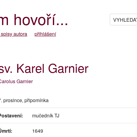
m hovoří...
 spisy autora
přihlášení
sv. Karel Garnier
Carolus Garnier
7. prosince, připomínka
Postavení:
mučedník TJ
Úmrtí:
1649