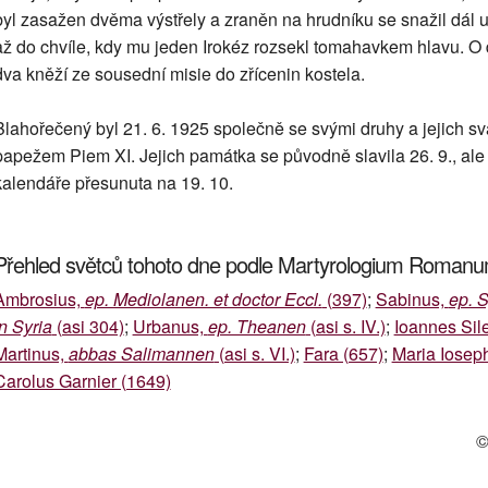
byl zasažen dvěma výstřely a zraněn na hrudníku se snažil dál u
až do chvíle, kdy mu jeden Irokéz rozsekl tomahavkem hlavu. O d
dva kněží ze sousední misie do zřícenin kostela.
Blahořečený byl 21. 6. 1925 společně se svými druhy a jejich sv
papežem Piem XI. Jejich památka se původně slavila 26. 9., ale
kalendáře přesunuta na 19. 10.
Přehled světců tohoto dne podle Martyrologium Roman
Ambrosius,
ep. Mediolanen. et doctor Eccl.
(397)
;
Sabinus,
ep. 
in Syria
(asi 304)
;
Urbanus,
ep. Theanen
(asi s. IV.)
;
Ioannes Sil
Martinus,
abbas Salimannen
(asi s. VI.)
;
Fara (657)
;
Maria Iosep
Carolus Garnier (1649)
©