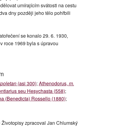
dělovat umírajícím svátosti na cestu
va dny později jeho tělo pohřbili
atořečení se konalo 29. 6. 1930,
 v roce 1969 byla s úpravou
um
Spoletan
(asi 300)
;
Athenodorus,
m.
entiarius seu Hesychasta (558)
;
ha (Benedicta) Rossello (1880)
;
 Životopisy zpracoval Jan Chlumský