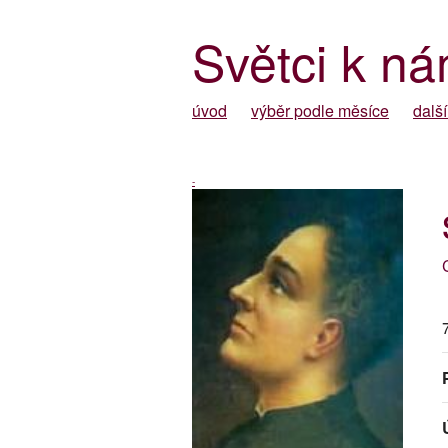
Světci k ná
úvod
výběr podle měsíce
další
-