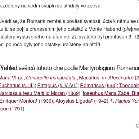
rozděleny na sedm skupin se střídaly ve zpěvu.
Uvádí se, že Romarik zemřel s pověstí svatosti, úcta k němu se
kultu se pojí s přenesením jeho ostatků z Monte Habend (pře
kláštera vystavěného na planině. Za svatého byl prohlášen 3. 1
asi po roce byly jeho ostatky umístěny na oltáři.
Přehled světců tohoto dne podle Martyrologium Roman
Maria Virgo,
Conceptio lmmaculata
;
Macarius,
m. Alexandriæ
(2
ucharius (s. III.)
;
Patapius (s. V./VI.)
;
Romaricus (653)
;
Theobald
Narcissa a Iesu Martillo Morán (1869)
;
Iosephus Maria Zabal Bl
♦
♦
♦
/Enrique/ Monfort
(1936)
;
Aloysius Liguda
(1942)
;
,
Paulus Yun
yeon
(1791)
©