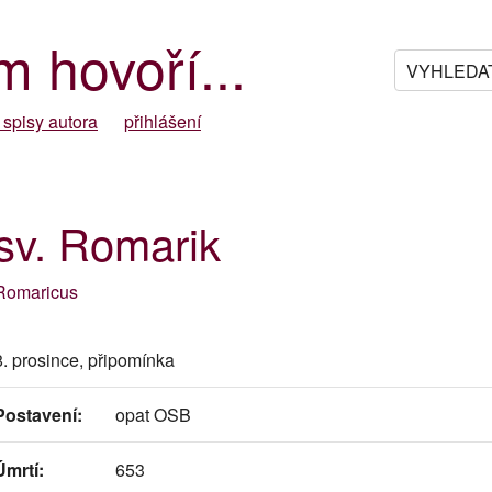
m hovoří...
 spisy autora
přihlášení
sv. Romarik
Romaricus
8. prosince, připomínka
Postavení:
opat OSB
Úmrtí:
653