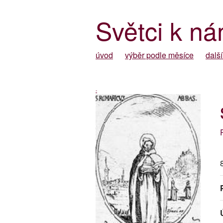
Světci k ná
úvod
výběr podle měsíce
další
-