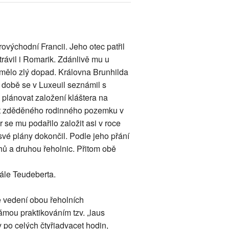
východní Francii. Jeho otec patřil
trávil i Romarik. Zdánlivě mu u
u mělo zlý dopad. Královna Brunhilda
 době se v Luxeuil seznámil s
k plánovat založení kláštera na
st zděděného rodinného pozemku v
se mu podařilo založit asi v roce
své plány dokončil. Podle jeho přání
hů a druhou řeholnic. Přitom obě
ále Teudeberta.
 vedení obou řeholních
ámou praktikováním tzv. „laus
y po celých čtyřiadvacet hodin,