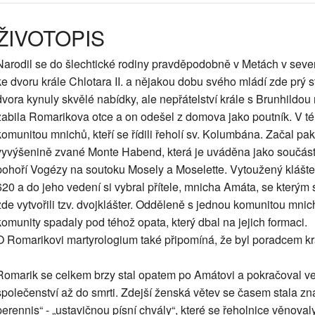
ŽIVOTOPIS
Narodil se do šlechtické rodiny pravděpodobně v Metách v severo
ke dvoru krále Chlotara II. a nějakou dobu svého mládí zde prý s
dvora kynuly skvělé nabídky, ale nepřátelství krále s Brunhildo
zabila Romarikova otce a on odešel z domova jako poutník. V té
komunitou mnichů, kteří se řídili řeholí sv. Kolumbána. Začal pa
vyvýšenině zvané Monte Habend, která je uváděna jako součá
pohoří Vogézy na soutoku Mosely a Moselette. Vytoužený klášter 
620 a do jeho vedení si vybral přítele, mnicha Amáta, se kterým 
zde vytvořili tzv. dvojklášter. Odděleně s jednou komunitou mnic
komunity spadaly pod téhož opata, který dbal na jejich formaci.
O Romarikovi martyrologium také připomíná, že byl poradcem kr
Romarik se celkem brzy stal opatem po Amátovi a pokračoval ve
společenství až do smrti. Zdejší ženská větev se časem stala zn
perennis“ - „ustavičnou písní chvály“, které se řeholnice věnoval