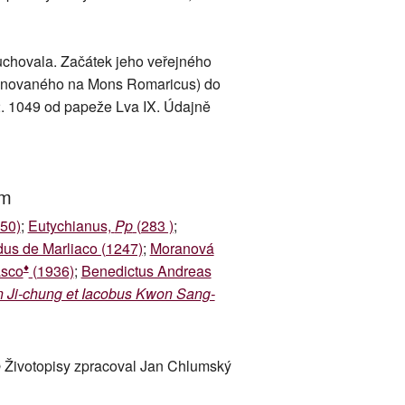
 uchovala. Začátek jeho veřejného
jmenovaného na Mons Romaricus) do
2. 1049 od papeže Lva IX. Údajně
um
50)
;
Eutychianus,
Pp
(283 )
;
us de Marliaco (1247)
;
Moranová
♦
asco
(1936)
;
Benedictus Andreas
 Ji-chung et Iacobus Kwon Sang-
 Životopisy zpracoval Jan Chlumský