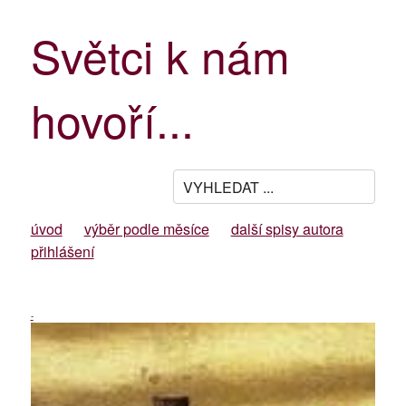
Světci k nám
hovoří...
úvod
výběr podle měsíce
další spisy autora
přihlášení
-