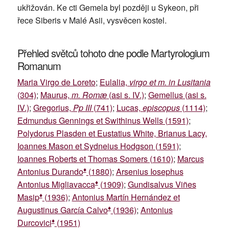
ukřižován. Ke cti Gemela byl později u Sykeon, při
řece Siberis v Malé Asii, vysvěcen kostel.
Přehled světců tohoto dne podle Martyrologium
Romanum
Maria Virgo de Loreto
;
Eulalia,
virgo et m. in Lusitania
(304)
;
Maurus,
m. Romæ
(asi s. IV.)
;
Gemellus (asi s.
IV.)
;
Gregorius,
Pp III
(741)
;
Lucas,
episcopus
(1114)
;
Edmundus Gennings et Swithinus Wells (1591)
;
Polydorus Plasden et Eustatius White, Brianus Lacy,
Ioannes Mason et Sydneius Hodgson (1591)
;
Ioannes Roberts et Thomas Somers (1610)
;
Marcus
♦
Antonius Durando
(1880)
;
Arsenius Iosephus
♦
Antonius Migliavacca
(1909)
;
Gundisalvus Viñes
♦
Masip
(1936)
;
Antonius Martín Hernández et
♦
Augustinus García Calvo
(1936)
;
Antonius
♦
Durcovici
(1951)