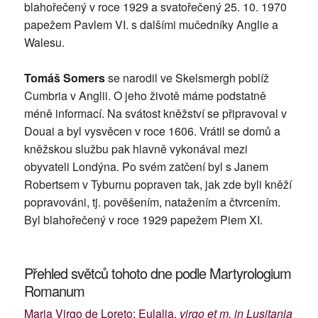
blahořečený v roce 1929 a svatořečený 25. 10. 1970
papežem Pavlem VI. s dalšími mučedníky Anglie a
Walesu.
Tomáš Somers
se narodil ve Skelsmergh poblíž
Cumbria v Anglii. O jeho životě máme podstatně
méně informací. Na svátost kněžství se připravoval v
Douai a byl vysvěcen v roce 1606. Vrátil se domů a
kněžskou službu pak hlavně vykonával mezi
obyvateli Londýna. Po svém zatčení byl s Janem
Robertsem v Tyburnu popraven tak, jak zde byli kněží
popravováni, tj. pověšením, natažením a čtvrcením.
Byl blahořečený v roce 1929 papežem Piem XI.
Přehled světců tohoto dne podle Martyrologium
Romanum
Maria Virgo de Loreto
;
Eulalia,
virgo et m. in Lusitania