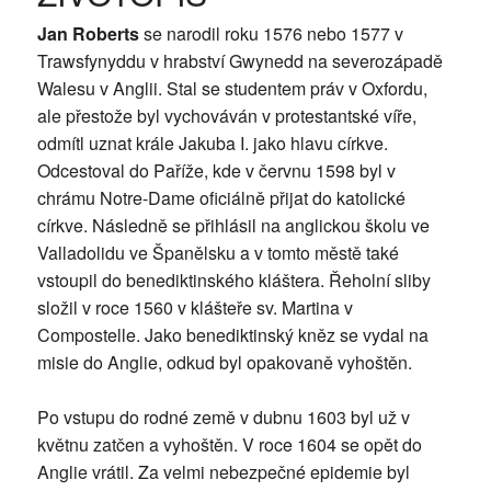
Jan Roberts
se narodil roku 1576 nebo 1577 v
Trawsfynyddu v hrabství Gwynedd na severozápadě
Walesu v Anglii. Stal se studentem práv v Oxfordu,
ale přestože byl vychováván v protestantské víře,
odmítl uznat krále Jakuba I. jako hlavu církve.
Odcestoval do Paříže, kde v červnu 1598 byl v
chrámu Notre-Dame oficiálně přijat do katolické
církve. Následně se přihlásil na anglickou školu ve
Valladolidu ve Španělsku a v tomto městě také
vstoupil do benediktinského kláštera. Řeholní sliby
složil v roce 1560 v klášteře sv. Martina v
Compostelle. Jako benediktinský kněz se vydal na
misie do Anglie, odkud byl opakovaně vyhoštěn.
Po vstupu do rodné země v dubnu 1603 byl už v
květnu zatčen a vyhoštěn. V roce 1604 se opět do
Anglie vrátil. Za velmi nebezpečné epidemie byl