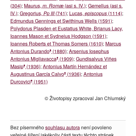
(304)
;
Maurus,
m. Romæ
(asi s. IV.)
;
Gemellus (asi s.
IV.)
;
Gregorius,
Pp III
(741)
;
Lucas,
episcopus
(1114)
;
Edmundus Gennings et Swithinus Wells (1591)
;
Polydorus Plasden et Eustatius White, Brianus Lacy,
Ioannes Mason et Sydneius Hodgson (1591)
;
Ioannes Roberts et Thomas Somers (1610)
;
Marcus
♦
Antonius Durando
(1880)
;
Arsenius Iosephus
♦
Antonius Migliavacca
(1909)
;
Gundisalvus Viñes
♦
Masip
(1936)
;
Antonius Martín Hernández et
♦
Augustinus García Calvo
(1936)
;
Antonius
♦
Durcovici
(1951)
© Životopisy zpracoval Jan Chlumský
Bez písemného
souhlasu autora
není povoleno
veřejné šíření jakékoliv části textu těchto stránek