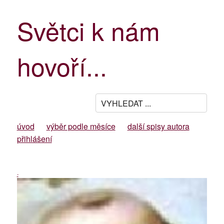
Světci k nám
hovoří...
úvod
výběr podle měsíce
další spisy autora
přihlášení
-