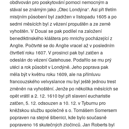
obdivován pro poskytování pomoci nemocným a
stával se známým jako „Otec Londýna“. Asi při třetím
misijním působení byl zadržen v listopadu 1605 a po
sedmi měsících byl z vězení propuštěn a ze země
vyhoštěn. V Douai se pak podílel na založení
benediktinského kláštera pro mnichy pocházející z
Anglie. Počtvrté se do Anglie vracel až v posledním
čtvrtletí roku 1607. V prosinci pak byl zatčen a
odeslán do vězení Gatehouse. Podařilo se mu prý
utéci a rok působit v Londýně. Jeho poprava pak
měla být v květnu roku 1609, ale na přímluvu
francouzského velvyslance mu byl ještě jednou trest
změněn na vyhoštění. Jenže po několika měsících se
opět vrátil a 2. 12. 1610 byl při slavení eucharistie
zatčen, 5. 12. odsouzen a 10. 12. v Tyburnu pro
kněžskou službu společně s o. Tomášem Somersem
popraven na stejné šibenici, kde bylo současně
popraveno 16 skutečných zločinců. Jan Roberts byl