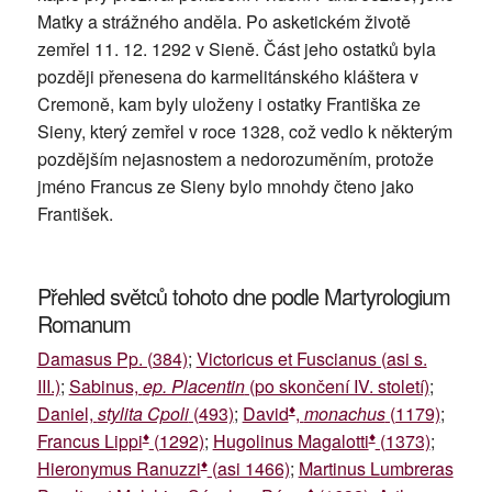
Matky a strážného anděla. Po asketickém životě
zemřel 11. 12. 1292 v Sieně. Část jeho ostatků byla
později přenesena do karmelitánského kláštera v
Cremoně, kam byly uloženy i ostatky Františka ze
Sieny, který zemřel v roce 1328, což vedlo k některým
pozdějším nejasnostem a nedorozuměním, protože
jméno Francus ze Sieny bylo mnohdy čteno jako
František.
Přehled světců tohoto dne podle Martyrologium
Romanum
Damasus Pp. (384)
;
Victoricus et Fuscianus (asi s.
III.)
;
Sabinus,
ep. Placentin
(po skončení IV. století)
;
♦
Daniel,
stylita Cpoli
(493)
;
David
,
monachus
(1179)
;
♦
♦
Francus Lippi
(1292)
;
Hugolinus Magalotti
(1373)
;
♦
Hieronymus Ranuzzi
(asi 1466)
;
Martinus Lumbreras
♦