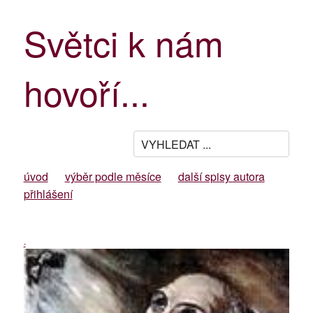
Světci k nám
hovoří...
úvod
výběr podle měsíce
další spisy autora
přihlášení
-