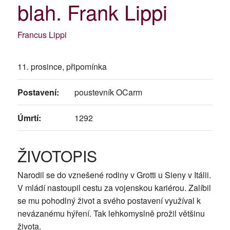
blah. Frank Lippi
Francus Lippi
11. prosince, připomínka
Postavení:
poustevník OCarm
Úmrtí:
1292
ŽIVOTOPIS
Narodil se do vznešené rodiny v Grotti u Sieny v Itálii.
V mládí nastoupil cestu za vojenskou kariérou. Zalíbil
se mu pohodlný život a svého postavení využíval k
nevázanému hýření. Tak lehkomyslně prožil většinu
života.