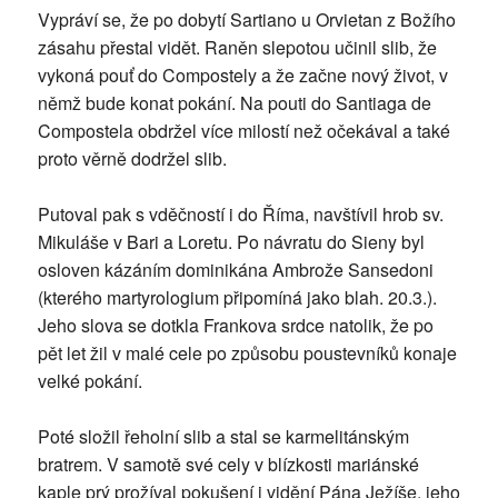
Vypráví se, že po dobytí Sartiano u Orvietan z Božího
zásahu přestal vidět. Raněn slepotou učinil slib, že
vykoná pouť do Compostely a že začne nový život, v
němž bude konat pokání. Na pouti do Santiaga de
Compostela obdržel více milostí než očekával a také
proto věrně dodržel slib.
Putoval pak s vděčností i do Říma, navštívil hrob sv.
Mikuláše v Bari a Loretu. Po návratu do Sieny byl
osloven kázáním dominikána Ambrože Sansedoni
(kterého martyrologium připomíná jako blah. 20.3.).
Jeho slova se dotkla Frankova srdce natolik, že po
pět let žil v malé cele po způsobu poustevníků konaje
velké pokání.
Poté složil řeholní slib a stal se karmelitánským
bratrem. V samotě své cely v blízkosti mariánské
kaple prý prožíval pokušení i vidění Pána Ježíše, jeho