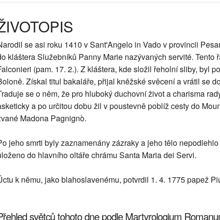
ŽIVOTOPIS
Narodil se asi roku 1410 v Sant'Angelo in Vado v provincii Pesaro
do kláštera Služebníků Panny Marie nazývaných servité. Tento ř
Falconieri (pam. 17. 2.). Z kláštera, kde složil řeholní sliby, byl p
Boloně. Získal titul bakaláře, přijal kněžské svěcení a vrátil se 
Traduje se o něm, že pro hluboký duchovní život a charisma rad
asketicky a po určitou dobu žil v poustevně poblíž cesty do Mou
zvané Madona Pagnignò.
Po jeho smrti byly zaznamenány zázraky a jeho tělo nepodlehlo
uloženo do hlavního oltáře chrámu Santa Maria dei Servi.
Úctu k němu, jako blahoslavenému, potvrdil 1. 4. 1775 papež Piu
Přehled světců tohoto dne podle Martyrologium Roman