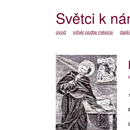
Světci k ná
úvod
výběr podle měsíce
další
-