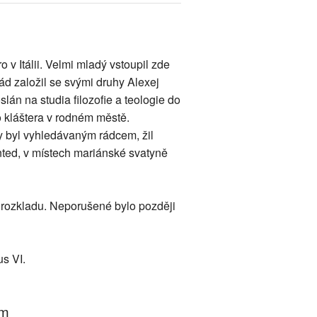
 v Itálii. Velmi mladý vstoupil zde
ád založil se svými druhy Alexej
oslán na studia filozofie a teologie do
do kláštera v rodném městě.
y byl vyhledávaným rádcem, žil
nted, v místech mariánské svatyně
 rozkladu. Neporušené bylo později
s VI.
um