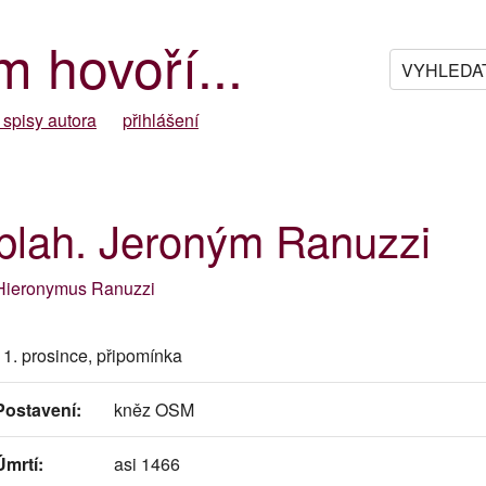
m hovoří...
 spisy autora
přihlášení
blah. Jeroným Ranuzzi
Hieronymus Ranuzzi
11. prosince, připomínka
Postavení:
kněz OSM
Úmrtí:
asi 1466