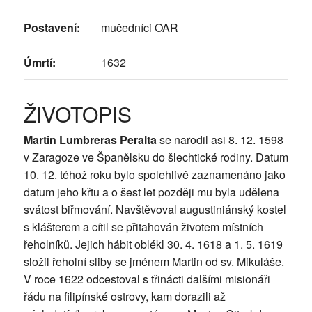
Postavení:
mučedníci OAR
Úmrtí:
1632
ŽIVOTOPIS
Martin Lumbreras Peralta
se narodil asi 8. 12. 1598
v Zaragoze ve Španělsku do šlechtické rodiny. Datum
10. 12. téhož roku bylo spolehlivě zaznamenáno jako
datum jeho křtu a o šest let později mu byla udělena
svátost biřmování. Navštěvoval augustiniánský kostel
s klášterem a cítil se přitahován životem místních
řeholníků. Jejich hábit oblékl 30. 4. 1618 a 1. 5. 1619
složil řeholní sliby se jménem Martin od sv. Mikuláše.
V roce 1622 odcestoval s třinácti dalšími misionáři
řádu na filipínské ostrovy, kam dorazili až