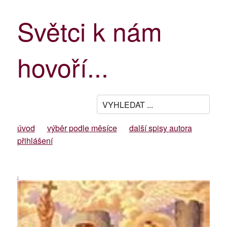
Světci k nám
hovoří...
úvod
výběr podle měsíce
další spisy autora
přihlášení
-