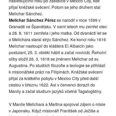
následujícího roku po zastávce v Mexico City, kde
přijal kněžské svěcení. Potom se jeho druhem stal
Melichar Sánchez.
Melichar Sánchez Pérez
se narodil v roce 1599 v
Granadě ve Španělsku. V osmi letech mu zemřel otec
a 28. 8. 1611 zemřela i jeho matka. Od dvanácti let se
o Melichara staral strýc Sánchez. Ke konci roku 1616
Melichar nastoupil do kláštera El Albaicín jako
postulant, 25. 3. oblékl hábit a začal noviciát. Řeholní
sliby složil 26. 3. 1618 se jménem Melichar od sv.
Augustina. Po studiích filozofie a teologie se přihlásil
k misionářské práci na Filipínách. Kněžské svěcení
přijal za krátkého pobytu v Mexico City před další
cestou v březnu 1622. Asi v červenci dorazil do
Manily a začal studium jazyků včetně Tagalogštiny.
V Manile Melichara a Martina spojoval zájem o misie
v Japonsku. Když misionáři František od Ježíše a