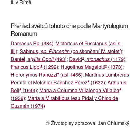
II. v Římě.
Přehled světců tohoto dne podle Martyrologium
Romanum
Damasus Pp. (384)
;
Victoricus et Fuscianus (asi s.
III.)
;
Sabinus,
ep. Placentin
(po skončení IV. století)
;
♦
Daniel,
stylita Cpoli
(493)
;
David
,
monachus
(1179)
;
♦
♦
Francus Lippi
(1292)
;
Hugolinus Magalotti
(1373)
;
♦
Hieronymus Ranuzzi
(asi 1466)
;
Martinus Lumbreras
♦
Peralta et Melchior Sánchez Pérez
(1632)
;
Arthurus
♦
♦
Bell
(1643)
;
Maria a Columna Villalonga Villalba
(1936)
;
Maria a Mirabilibus Iesu Pidal y Chico de
Guzmán (1974)
© Životopisy zpracoval Jan Chlumský