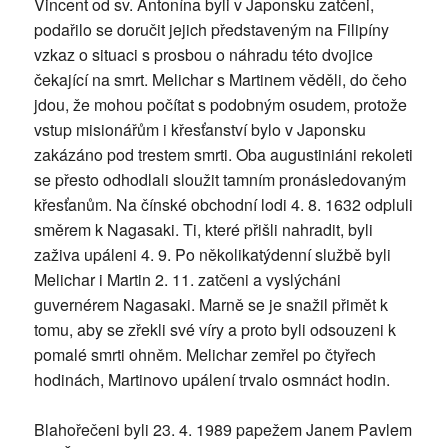
Vincent od sv. Antonína byli v Japonsku zatčeni,
podařilo se doručit jejich představeným na Filipíny
vzkaz o situaci s prosbou o náhradu této dvojice
čekající na smrt. Melichar s Martinem věděli, do čeho
jdou, že mohou počítat s podobným osudem, protože
vstup misionářům i křesťanství bylo v Japonsku
zakázáno pod trestem smrti. Oba augustiniáni rekoleti
se přesto odhodlali sloužit tamním pronásledovaným
křesťanům. Na čínské obchodní lodi 4. 8. 1632 odpluli
směrem k Nagasaki. Ti, které přišli nahradit, byli
zaživa upáleni 4. 9. Po několikatýdenní službě byli
Melichar i Martin 2. 11. zatčeni a vyslýcháni
guvernérem Nagasaki. Marně se je snažil přimět k
tomu, aby se zřekli své víry a proto byli odsouzeni k
pomalé smrti ohněm. Melichar zemřel po čtyřech
hodinách, Martinovo upálení trvalo osmnáct hodin.
Blahořečeni byli 23. 4. 1989 papežem Janem Pavlem