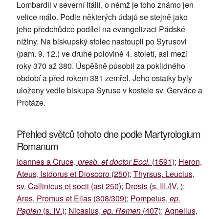
Lombardii v severní Itálii, o němž je toho známo jen
velice málo. Podle některých údajů se stejně jako
jeho předchůdce podílel na evangelizaci Pádské
nížiny. Na biskupský stolec nastoupil po Syrusovi
(pam. 9. 12.) ve druhé polovině 4. století, asi mezi
roky 370 až 380. Úspěšně působil za poklidného
období a před rokem 381 zemřel. Jeho ostatky byly
uloženy vedle biskupa Syruse v kostele sv. Gerváce a
Protáze.
Přehled světců tohoto dne podle Martyrologium
Romanum
Ioannes a Cruce,
presb. et doctor Eccl.
(1591)
;
Heron,
Ateus, Isidorus et Dioscoro (250)
;
Thyrsus, Leucius,
sv. Callinicus et socii (asi 250)
;
Drosis (s. III./IV. )
;
Ares, Promus et Elias (308/309)
;
Pompeius,
ep.
Papien
(s. IV.)
;
Nicasius,
ep. Remen
(407)
;
Agnellus,