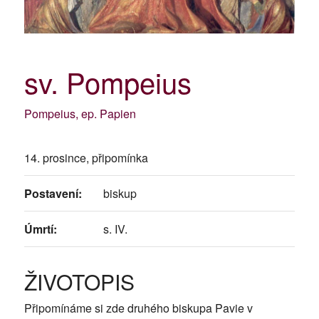
sv. Pompeius
Pompeius, ep. Papien
14. prosince, připomínka
Postavení:
biskup
Úmrtí:
s. IV.
ŽIVOTOPIS
Připomínáme si zde druhého biskupa Pavie v