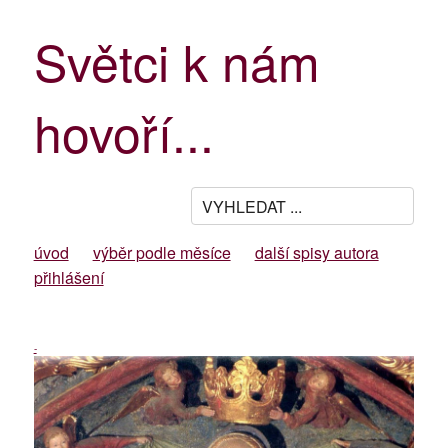
Světci k nám
hovoří...
úvod
výběr podle měsíce
další spisy autora
přihlášení
-