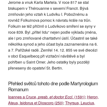
Jerome a vnuk Karla Martela. V roce 817 se stal
biskupem v Thérouanne v severní Francii. Bývá
zmiňován jeho vztah k Ludvíku I. Pobožnému a
rovněž Folkuinova pomoc k návratu krále na trůn.
Folkuin se též přičinil o Ludvíkovo smíření se syny v
roce 839. Byl „přítel lidu“ nejen podle výkladu jména,
ale i pro zmiňované charitativní úsilí. Účastnil se také
několika synod a jeho účast byla zaznamenána na 6.
a 7. Pařížské radě. Zemřel 14. 12. 855 ve své diecézi
v obci Esquelbecq při vizitační návštěvě a byl
pohřben u Saint Omer. Jeho ostatky byly později
přeneseny do opatství St. Bertin.
Přehled světců tohoto dne podle Martyrologium
Romanum
Ioannes a Cruce,
presb. et doctor Eccl.
(1591)
;
Heron,
Ateus, Isidorus et Dioscoro (250)
;
Thyrsus, Leucius,