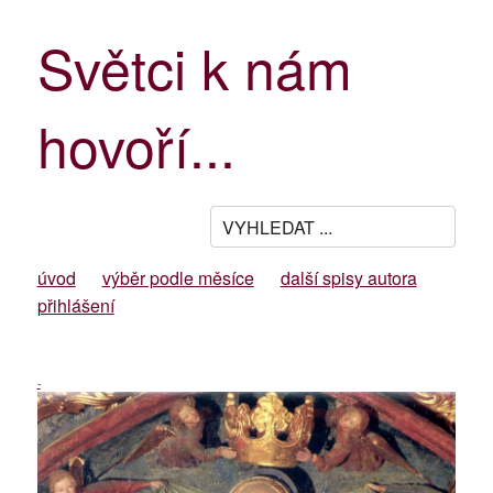
Světci k nám
hovoří...
úvod
výběr podle měsíce
další spisy autora
přihlášení
-