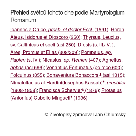
Přehled světců tohoto dne podle Martyrologium
Romanum
Ioannes a Cruce,
presb. et doctor Eccl.
(1591)
;
Heron,
Ateus, Isidorus et Dioscoro (250)
;
Thyrsus, Leucius,
sv. Callinicus et socii (asi 250)
;
Drosis (s. III./IV. )
;
Ares, Promus et Elias (308/309)
;
Pompeius,
ep.
Papien
(s. IV.)
;
Nicasius,
ep. Remen
(407)
;
Agnellus,
abbas
(asi 596)
;
Venantius Fortunatus (po roce 600)
;
♦
Folcuinus (855)
;
Bonaventura Bonaccorsi
(asi 1315)
;
♦
Nimatullacius al-Hardini(Iosephus Kassab)
,
presbiter
♦
(1808-1858)
;
Francisca Schervier
(1876)
;
Protasius
♦
(Antonius) Cubello Minguell
(1936)
© Životopisy zpracoval Jan Chlumský