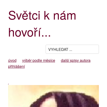
Světci k nám
hovoří...
úvod
výběr podle měsíce
další spisy autora
přihlášení
-