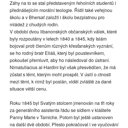
Záhy na to se stal představeným řeholních studentů i
přednášejícím morální teologie. Řídil také veřejnou
školu a v Bhersaf založil i školu bezplatnou pro
mládež z chudých rodin.
V období dvou libanonských občanských válek, které
byly rozpoutány v letech 1840 a 1845, kdy Islám
bojoval proti členům různých křesťanských vyznání,
se ho rodný bratr Eliáš, který byl poustevníkem,
pokoušel přemluvit, aby ho následoval do ústraní.
Nimatullacius al-Hardini byl však přesvědčen, že má
zůstat s těmi, kterým mohl prospět. V úsilí o ctnosti
mezi těmi, k nimž byl poslán, viděl zvláště za dané
situace větší cenu.
Roku 1845 byl Svatým stolcem jmenován na tři roky
za generálního asistenta řádu se sídlem v klášteře
Panny Marie v Tamiche. Potom byl ještě ustanoven
na další dvě období. Přesto pokračoval i ve vyučování