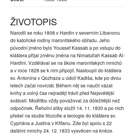
ŽIVOTOPIS
Narodil se roku 1808 v Hardin v severním Libanonu
do katolické rodiny maronitského obřadu. Jeho
původní jméno bylo Youssef Kassab a po vstupu do
kláštera přijal změnu jména na Nimatullah Kassab Al-
Hardini. Vzdělával se na škole maronitských mnichů
a v roce 1828 se k nim připojil. Nastoupil do kláštera
sv. Antonína v Qozhaza u údolí Kadiša, kde po dvou
letech začal noviciát. Během něj se naučil vázat
knihy a volný čas nejraději trávil před Nejsvětější
svátostí. Modlitbu vždy považoval za důležitější než
odpočinek. Řeholní sliby složil 14. 11. 1830 a po nich
přešel na studie filozofie a teologie do kláštera sv.
Cypriána a Justina v Kfifanu. Zde byl spolu s 22
dalšími mnichy 24. 12. 1833 vysvěcen na kněze.