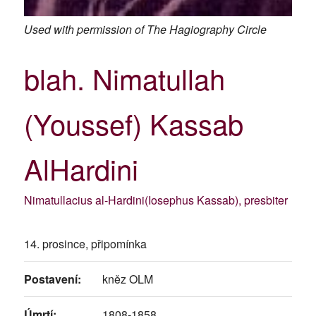
Used with permission of The Hagiography Circle
blah. Nimatullah
(Youssef) Kassab
AlHardini
Nimatullacius al-Hardini(Iosephus Kassab), presbiter
14. prosince, připomínka
Postavení:
kněz OLM
Úmrtí:
1808-1858