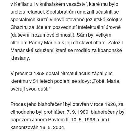
v Kafifanu i v knihařském vazačství, které mu bylo
určitou relaxací. Spolubratrům umožnil účastnit se
speciálních kurzů v nově otevřené jezuitské koleji v
Ghaziru za účelem pozvednutí intelektuální úrovně
(duševní i rozumové činnosti). Sám byl velkým
ctitelem Panny Marie a k její cti stavěl oltáře. Založil
Mariánské sdružení, které se modlilo za libanonské
křesťany.
V prosinci 1858 dostal Nimatullacius zápal plic,
kterému v 51 letech podlehl se slovy: „Tobě, Maria,
svěřuji svou duši.“
Proces jeho blahořečení byl otevřen v roce 1926, za
ctihodného byl prohlášen 7. 9. 1989, blahořečený byl
papežem Janem Pavlem II. 10. 5. 1998 a jím i
kanonizován 16. 5. 2004.