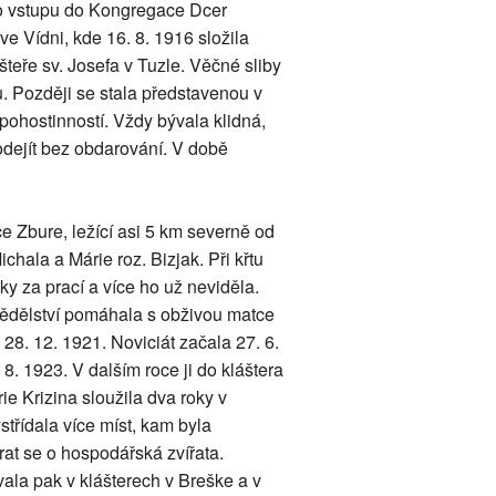
Po vstupu do Kongregace Dcer
e Vídni, kde 16. 8. 1916 složila
teře sv. Josefa v Tuzle. Věčné sliby
u. Později se stala představenou v
pohostinností. Vždy bývala klidná,
dejít bez obdarování. V době
e Zbure, ležící asi 5 km severně od
hala a Márie roz. Bizjak. Při křtu
y za prací a více ho už neviděla.
mědělství pomáhala s obživou matce
8. 12. 1921. Noviciát začala 27. 6.
 8. 1923. V dalším roce ji do kláštera
ie Krizina sloužila dva roky v
ystřídala více míst, kam byla
arat se o hospodářská zvířata.
ala pak v klášterech v Breške a v