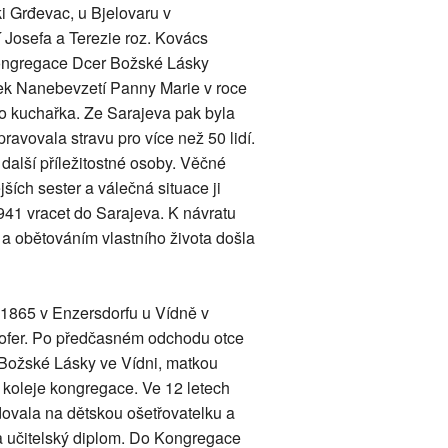
ki Grđevac, u Bjelovaru v
 Josefa a Terezie roz. Kovács
Kongregace Dcer Božské Lásky
átek Nanebevzetí Panny Marie v roce
ako kuchařka. Ze Sarajeva pak byla
avovala stravu pro více než 50 lidí.
 další příležitostné osoby. Věčné
jších sester a válečná situace ji
941 vracet do Sarajeva. K návratu
t a obětováním vlastního života došla
 1865 v Enzersdorfu u Vídně v
hofer. Po předčasném odchodu otce
 Božské Lásky ve Vídni, matkou
o koleje kongregace. Ve 12 letech
dovala na dětskou ošetřovatelku a
a učitelský diplom. Do Kongregace