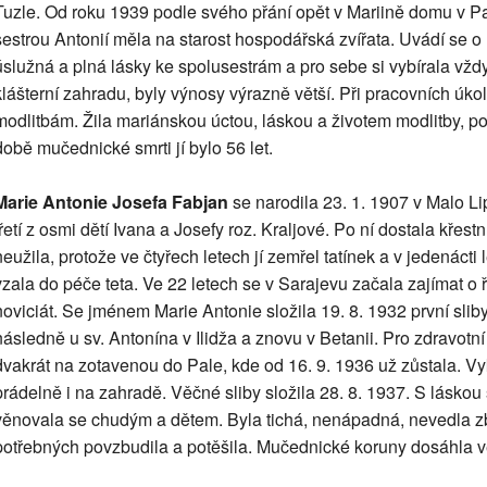
Tuzle. Od roku 1939 podle svého přání opět v Mariině domu v P
sestrou Antonií měla na starost hospodářská zvířata. Uvádí se o ní
úslužná a plná lásky ke spolusestrám a pro sebe si vybírala vždy
klášterní zahradu, byly výnosy výrazně větší. Při pracovních úk
modlitbám. Žila mariánskou úctou, láskou a životem modlitby, po
době mučednické smrti jí bylo 56 let.
Marie Antonie Josefa Fabjan
se narodila 23. 1. 1907 v Malo L
třetí z osmi dětí Ivana a Josefy roz. Kraljové. Po ní dostala křes
neužila, protože ve čtyřech letech jí zemřel tatínek a v jedenáct
vzala do péče teta. Ve 22 letech se v Sarajevu začala zajímat o 
noviciát. Se jménem Marie Antonie složila 19. 8. 1932 první sliby
následně u sv. Antonína v Ilidža a znovu v Betanii. Pro zdravotní
dvakrát na zotavenou do Pale, kde od 16. 9. 1936 už zůstala. V
prádelně i na zahradě. Věčné sliby složila 28. 8. 1937. S lásko
věnovala se chudým a dětem. Byla tichá, nenápadná, nevedla zb
potřebných povzbudila a potěšila. Mučednické koruny dosáhla ve