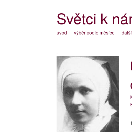
Světci k ná
úvod
výběr podle měsíce
další
-