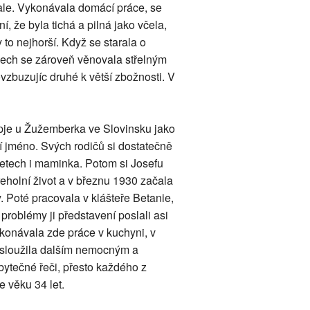
ale. Vykonávala domácí práce, se
, že byla tichá a pilná jako včela,
 to nejhorší. Když se starala o
olech se zároveň věnovala střelným
vzbuzujíc druhé k větší zbožnosti. V
ipje u Žužemberka ve Slovinsku jako
tní jméno. Svých rodičů si dostatečně
i letech i maminka. Potom si Josefu
řeholní život a v březnu 1930 začala
. Poté pracovala v klášteře Betanie,
 problémy ji představení poslali asi
ykonávala zde práce v kuchyni, v
u sloužila dalším nemocným a
ytečné řeči, přesto každého z
 věku 34 let.