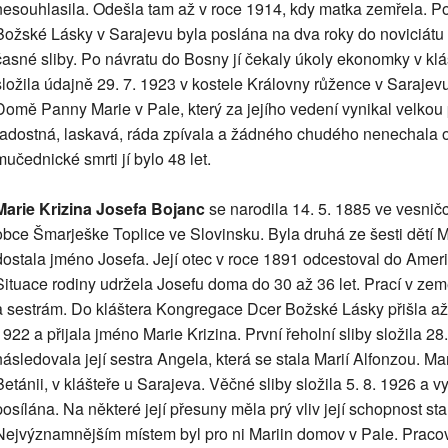
nesouhlasila. Odešla tam až v roce 1914, kdy matka zemřela. 
Božské Lásky v Sarajevu byla poslána na dva roky do noviciátu v
časné sliby. Po návratu do Bosny jí čekaly úkoly ekonomky v kláš
složila údajně 29. 7. 1923 v kostele Královny růžence v Sarajev
Domě Panny Marie v Pale, který za jejího vedení vynikal velkou 
radostná, laskavá, ráda zpívala a žádného chudého nenechala o
mučednické smrti jí bylo 48 let.
Marie Krizina Josefa Bojanc
se narodila 14. 5. 1885 ve vesničc
obce Šmarješke Toplice ve Slovinsku. Byla druhá ze šesti dětí Mic
dostala jméno Josefa. Její otec v roce 1891 odcestoval do Amerik
Situace rodiny udržela Josefu doma do 30 až 36 let. Prací v ze
a sestrám. Do kláštera Kongregace Dcer Božské Lásky přišla až 2
1922 a přijala jméno Marie Krizina. První řeholní sliby složila 28.
následovala její sestra Angela, která se stala Marií Alfonzou. Mar
Betánii, v klášteře u Sarajeva. Věčné sliby složila 5. 8. 1926 a v
posílána. Na některé její přesuny měla prý vliv její schopnost st
Nejvýznamnějším místem byl pro ni Mariin domov v Pale. Pracov