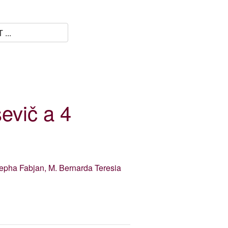
ševič a 4
osepha Fabjan, M. Bernarda Teresia