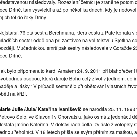
představenou následovaly. Rozezlení četníci je zraněné potom do
řece Drině, tam vysvlékli a až po několika dnech, kdy je nedovoli
ejich těl do řeky Driny.
Nejstarší, 76letá sestra Berchmana, která cestu z Pale konala v 
mladších sester oddělena při zastávce na velitelství u Sjetlina s
později. Mučednickou smrtí pak sestry následovala v Goražde 23. 
řece Drině.
Jak bylo připomenuto kard. Amatem 24. 9. 2011 při blahořečení 
svobodnou osobou, která daruje Bohu celý život v jediném, defin
naděje a lásky.“ V případě sester šlo při obětování vlastních živo
bětí na kříži.
Marie Julie /Jula/ Kateřina Ivaniševič
se narodila 25. 11. 1893 
Petrovo Selo, ve Slavonii v Chorvatsku jako osmá z jedenácti dětí
dostala jméno Kateřina. V dětství ráda četla, zvláště životopisy s
jednou řeholnicí. V 18 letech přišla se svým přáním za matkou, a