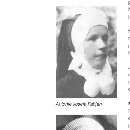
j
o
Antonie Josefa Fabjan