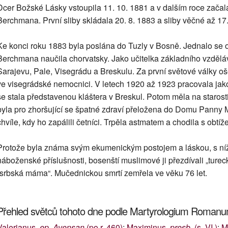
Dcer Božské Lásky vstoupila 11. 10. 1881 a v dalším roce zača
Berchmana. První sliby skládala 20. 8. 1883 a sliby věčné až 17.
Ke konci roku 1883 byla poslána do Tuzly v Bosně. Jednalo se o m
Berchmana naučila chorvatsky. Jako učitelka základního vzděláv
Sarajevu, Pale, Visegrádu a Breskulu. Za první světové války o
ve visegrádské nemocnici. V letech 1920 až 1923 pracovala jako
se stala představenou kláštera v Breskul. Potom měla na starost
byla pro zhoršující se špatné zdraví přeložena do Domu Panny M
chvíle, kdy ho zapálili četníci. Trpěla astmatem a chodila s obtíž
Protože byla známa svým ekumenickým postojem a láskou, s níž
náboženské příslušnosti, bosenští muslimové ji přezdívali „tur
„srbská máma“. Mučednickou smrtí zemřela ve věku 76 let.
Přehled světců tohoto dne podle Martyrologium Roman
Valerianus,
ep. Avensan
(po r. 460)
;
Maximinus,
presb.
(s. VI.)
;
M