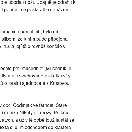
le ubodali noži. Údajně je odtáhli k
li pohřbít, se postarali o naházení
domácích pantoflích, byla od
e slibem, že k nim bude připojena
12. a její tělo rovněž končilo v
těchto pěti mučednic: „Mučedník je
itivním a svrchovaném skutku víry,
tů o totální sjednocení s Kristovou
v obci Godinjak ve farnosti Staré
 rolníka Nikoly a Terezy. Při křtu
vatých, a už v té době toužila stát se
le ta s jejím odchodem do kláštera