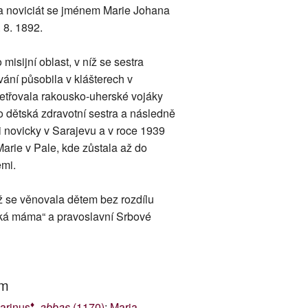
la noviciát se jménem Marie Johana
 8. 1892.
isijní oblast, v níž se sestra
ání působila v klášterech v
šetřovala rakousko-uherské vojáky
 dětská zdravotní sestra a následně
i novicky v Sarajevu a v roce 1939
arie v Pale, kde zůstala až do
emi.
 se věnovala dětem bez rozdílu
ecká máma“ a pravoslavní Srbové
um
♦
arinus
,
abbas
(1170)
;
Maria