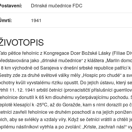
Postavení:
Drinské mučednice FDC
Úmrtí:
1941
ŽIVOTOPIS
Tato pětice řeholnic z Kongregace Dcer Božské Lásky (Filiae Div
představována jako „drinské mučednice“ z kláštera „Mariin domov
18 km východně od Sarajeva v dnešní srbské republice patřící 
Sestry zde za druhé světové války měly „Hospic pro chudé“ a sv
ochotny kvůli vyvstalému riziku opustit. Do jejich ústavu, který
vtrhli 11. 12. 1941 srbští četníci (pronacističtí příslušníci guerril
řeholnice donutili k 65 km dlouhému vyčerpávajícímu pochodu. Se
teplotě klesající k -25ºC, až do Goražde, kam s nimi dorazili po
četníci zavřeli řeholnice ve druhém poschodí a na jejich ponížení
nich, aby se svlékly a vzdaly víry. Když se četníci vrátili a chtěli j
opilému násilníkovi vytrhla a po zvolání: „Kriste, zachraň nás!“ v