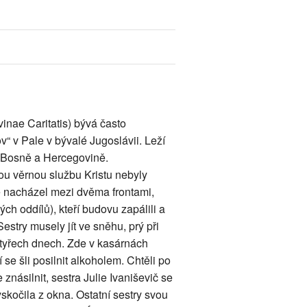
inae Caritatis) bývá často
“ v Pale v bývalé Jugoslávii. Leží
k Bosně a Hercegovině.
ou věrnou službu Kristu nebyly
 se nacházel mezi dvěma frontami,
ových oddílů), kteří budovu zapálili a
stry musely jít ve sněhu, prý při
 čtyřech dnech. Zde v kasárnách
 se šli posilnit alkoholem. Chtěli po
e znásilnit, sestra Julie Ivaniševič se
yskočila z okna. Ostatní sestry svou