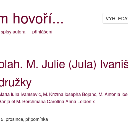
m hovoří...
 spisy autora
přihlášení
blah. M. Julie (Jula) Ivani
družky
Maria Iulia Ivanisevic, M. Krizina Iosepha Bojanc, M. Antonia I
Banja et M. Berchmana Carolina Anna Leidenix
15. prosince, připomínka