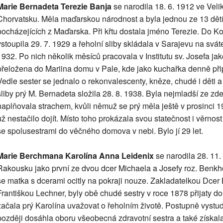
Marie Bernadeta Terezie Banja
se narodila 18. 6. 1912 ve Veli
Chorvatsku. Měla maďarskou národnost a byla jednou ze 13 dětí
pocházejících z Maďarska. Při křtu dostala jméno Terezie. Do 
vstoupila 29. 7. 1929 a řeholní sliby skládala v Sarajevu na sv
1932. Po nich několik měsíců pracovala v Institutu sv. Josefa j
přeložena do Mariina domu v Pale, kde jako kuchařka denně připr
Vedle sester se jednalo o rekonvalescenty, kněze, chudé i děti a
sliby prý M. Bernadeta složila 28. 8. 1938. Byla nejmladší ze zde
naplňovala strachem, kvůli němuž se prý měla ještě v prosinci 1
už nestačilo dojít. Místo toho prokázala svou statečnost i věrnos
se spolusestrami do věčného domova v nebi. Bylo jí 29 let.
Marie Berchmana Karolína Anna Leidenix
se narodila 28. 11.
Rakousku jako první ze dvou dcer Michaela a Josefy roz. Benk
se matka s dcerami ocitly na pokraji nouze. Zakladatelkou Dcer
Františkou Lechner, byly obě chudé sestry v roce 1878 přijaty d
začala prý Karolína uvažovat o řeholním životě. Postupně vystu
později dosáhla oboru všeobecná zdravotní sestra a také získal