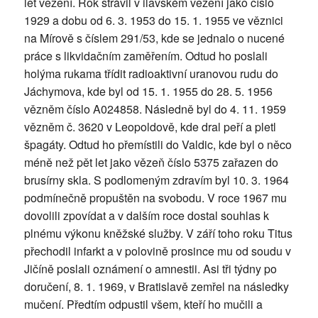
let vězení. Rok strávil v ilavském vězení jako číslo
1929 a dobu od 6. 3. 1953 do 15. 1. 1955 ve věznici
na Mírově s číslem 291/53, kde se jednalo o nucené
práce s likvidačním zaměřením. Odtud ho poslali
holýma rukama třídit radioaktivní uranovou rudu do
Jáchymova, kde byl od 15. 1. 1955 do 28. 5. 1956
vězněm číslo A024858. Následně byl do 4. 11. 1959
vězněm č. 3620 v Leopoldově, kde dral peří a pletl
špagáty. Odtud ho přemístili do Valdic, kde byl o něco
méně než pět let jako vězeň číslo 5375 zařazen do
brusírny skla. S podlomeným zdravím byl 10. 3. 1964
podmínečně propuštěn na svobodu. V roce 1967 mu
dovolili zpovídat a v dalším roce dostal souhlas k
plnému výkonu kněžské služby. V září toho roku Titus
přechodil infarkt a v polovině prosince mu od soudu v
Jičíně poslali oznámení o amnestii. Asi tři týdny po
doručení, 8. 1. 1969, v Bratislavě zemřel na následky
mučení. Předtím odpustil všem, kteří ho mučili a