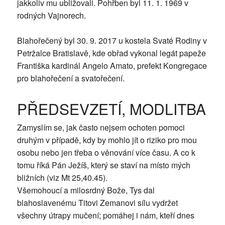
jakkoliv mu ubližovali. Pohřben byl 11. 1. 1969 v
rodných Vajnorech.
Blahořečený byl 30. 9. 2017 u kostela Svaté Rodiny v
Petržalce Bratislavě, kde obřad vykonal legát papeže
Františka kardinál Angelo Amato, prefekt Kongregace
pro blahořečení a svatořečení.
PŘEDSEVZETÍ, MODLITBA
Zamyslím se, jak často nejsem ochoten pomoci
druhým v případě, kdy by mohlo jít o riziko pro mou
osobu nebo jen třeba o věnování více času. A co k
tomu říká Pán Ježíš, který se staví na místo mých
bližních (viz Mt 25,40.45).
Všemohoucí a milosrdný Bože, Tys dal
blahoslavenému Titovi Zemanovi sílu vydržet
všechny útrapy mučení; pomáhej i nám, kteří dnes