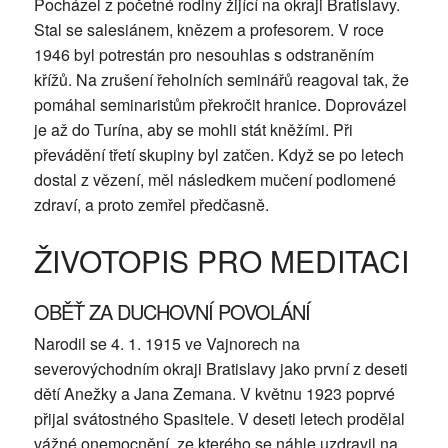
Pocházel z početné rodiny žijící na okraji Bratislavy.
Stal se salesiánem, knězem a profesorem. V roce
1946 byl potrestán pro nesouhlas s odstraněním
křížů. Na zrušení řeholních seminářů reagoval tak, že
pomáhal seminaristům překročit hranice. Doprovázel
je až do Turína, aby se mohli stát kněžími. Při
převádění třetí skupiny byl zatčen. Když se po letech
dostal z vězení, měl následkem mučení podlomené
zdraví, a proto zemřel předčasně.
ŽIVOTOPIS PRO MEDITACI
OBĚŤ ZA DUCHOVNÍ POVOLÁNÍ
Narodil se 4. 1. 1915 ve Vajnorech na
severovýchodním okraji Bratislavy jako první z deseti
dětí Anežky a Jana Zemana. V květnu 1923 poprvé
přijal svátostného Spasitele. V deseti letech prodělal
vážné onemocnění, ze kterého se náhle uzdravil na