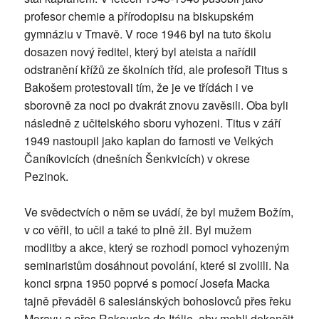
profesor chemie a přírodopisu na biskupském
gymnáziu v Trnavě. V roce 1946 byl na tuto školu
dosazen nový ředitel, který byl ateista a nařídil
odstranění křížů ze školních tříd, ale profesoři Titus s
Bakošem protestovali tím, že je ve třídách i ve
sborovně za noci po dvakrát znovu zavěsili. Oba byli
následně z učitelského sboru vyhozeni. Titus v září
1949 nastoupil jako kaplan do farnosti ve Velkých
Čaníkovicích (dnešních Šenkvicích) v okrese
Pezinok.
Ve svědectvích o něm se uvádí, že byl mužem Božím,
v co věřil, to učil a také to plně žil. Byl mužem
modlitby a akce, který se rozhodl pomoci vyhozeným
seminaristům dosáhnout povolání, které si zvolili. Na
konci srpna 1950 poprvé s pomocí Josefa Macka
tajně převáděl 6 salesiánských bohoslovců přes řeku
Moravu a přes Rakousko do Itálie, aby mohli dokončit