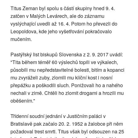
Titus Zeman byl spolu s částí skupiny hned 9. 4.
zatčen v Malých Levárech, ale do záznamu
vyslýchající uvedli až 16. 4. Potom ho převezli do
Leopoldova, kde jeho vyšetřování pokračovalo
mučením.
Pastýřský list biskupů Slovenska z 2. 9. 2017 uvádí:
"Tita během téměř 60 výslechů topili ve výkalech,
působili mu nepředstavitelné bolesti, bitím a kopanci
mu zvyráželi zuby, zlomili mu klíční kost i nosní
přepážku a poškodili sluch. Ponižovali ho a nahého
nechali v zimě. Chtěli ho zlomit drogami a hrozili mu
oběšením."
Třídenní soudní jednání v Justičním paláci v
Bratislavě pak začalo 20. 2. 1952 a žalobce při něm
požadoval trest smrti. Titus však byl odsouzen na 25