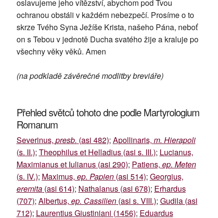
oslavujeme jeho vítězství, abychom pod Tvou
ochranou obstáli v každém nebezpečí. Prosíme o to
skrze Tvého Syna Ježíše Krista, našeho Pána, neboť
on s Tebou v jednotě Ducha svatého žije a kraluje po
všechny věky věků. Amen
(na podkladě závěrečné modlitby breviáře)
Přehled světců tohoto dne podle Martyrologium
Romanum
Severinus,
presb.
(asi 482)
;
Apollinaris,
m. Hierapoli
(s. II.)
;
Theophilus et Helladius (asi s. III.)
;
Lucianus,
Maximianus et Iulianus (asi 290)
;
Patiens,
ep. Meten
(s. IV.)
;
Maximus,
ep. Papien
(asi 514)
;
Georgius,
eremita
(asi 614)
;
Nathalanus (asi 678)
;
Erhardus
(707)
;
Albertus,
ep. Cassilien
(asi s. VIII.)
;
Gudila (asi
712)
;
Laurentius Giustiniani (1456)
;
Eduardus