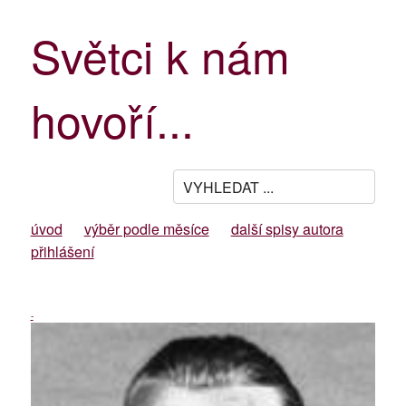
Světci k nám
hovoří...
úvod
výběr podle měsíce
další spisy autora
přihlášení
-