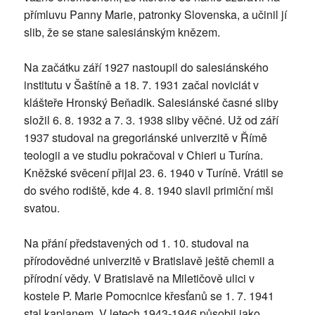
přímluvu Panny Marie, patronky Slovenska, a učinil jí
slib, že se stane salesiánským knězem.
Na začátku září 1927 nastoupil do salesiánského
institutu v Šaštíně a 18. 7. 1931 začal noviciát v
klášteře Hronský Beňadik. Salesiánské časné sliby
složil 6. 8. 1932 a 7. 3. 1938 sliby věčné. Už od září
1937 studoval na gregoriánské univerzitě v Římě
teologii a ve studiu pokračoval v Chieri u Turína.
Kněžské svěcení přijal 23. 6. 1940 v Turíně. Vrátil se
do svého rodiště, kde 4. 8. 1940 slavil primiční mši
svatou.
Na přání představených od 1. 10. studoval na
přírodovědné univerzitě v Bratislavě ještě chemii a
přírodní vědy. V Bratislavě na Miletičově ulici v
kostele P. Marie Pomocnice křesťanů se 1. 7. 1941
stal kaplanem. V letech 1943-1946 působil jako