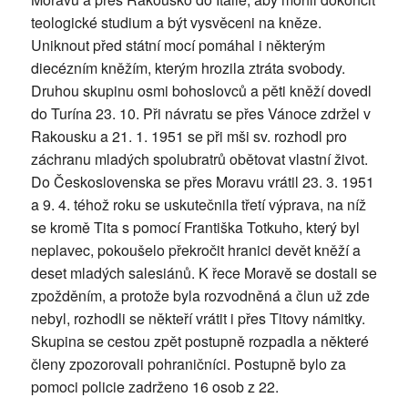
teologické studium a být vysvěceni na kněze.
Uniknout před státní mocí pomáhal i některým
diecézním kněžím, kterým hrozila ztráta svobody.
Druhou skupinu osmi bohoslovců a pěti kněží dovedl
do Turína 23. 10. Při návratu se přes Vánoce zdržel v
Rakousku a 21. 1. 1951 se při mši sv. rozhodl pro
záchranu mladých spolubratrů obětovat vlastní život.
Do Československa se přes Moravu vrátil 23. 3. 1951
a 9. 4. téhož roku se uskutečnila třetí výprava, na níž
se kromě Tita s pomocí Františka Totkuho, který byl
neplavec, pokoušelo překročit hranici devět kněží a
deset mladých salesiánů. K řece Moravě se dostali se
zpožděním, a protože byla rozvodněná a člun už zde
nebyl, rozhodli se někteří vrátit i přes Titovy námitky.
Skupina se cestou zpět postupně rozpadla a některé
členy zpozorovali pohraničníci. Postupně bylo za
pomoci policie zadrženo 16 osob z 22.