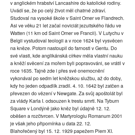
v anglickém hrabství Lancashire do katolické rodiny.
Uvádí se, že po celý život měl chatrné zdraví.
Studoval na vysoké škole v Saint Omer ve Flandrech.
Asi ve věku 21 let začal noviciát jezuitského řádu ve
Watten (11 km od Saint Omer ve Francii). V Lutychu v
Belgii vystudoval teologii a v roce 1624 byl vysvěcen
na kněze. Potom nastoupil do farnosti v Gentu. Do
své vlasti, kde anglikánská církev měla vlastní nauku
a kněží svěcení za mořem byli popravováni, se vrátil v
roce 1635. Tajně zde i přes své onemocnění
vykonával po sedm let kněžskou službu, až do doby,
kdy ho jeden odpadlík zradil. 4. 10. 1642 byl zatčen a
převezen do vězení v Newgate. Za svůj apoštolát byl
za vlády Karla I. odsouzen k trestu smrti. Na Tyburn
Square v Londýně jako kněz byl údajně 12. 12.
oběšen a rozčtvrcen. V Martyrologiu Romanum 2001
je však jeho připomínka u data 22. 12.
Blahořečený byl 15. 12. 1929 papežem Piem XI.