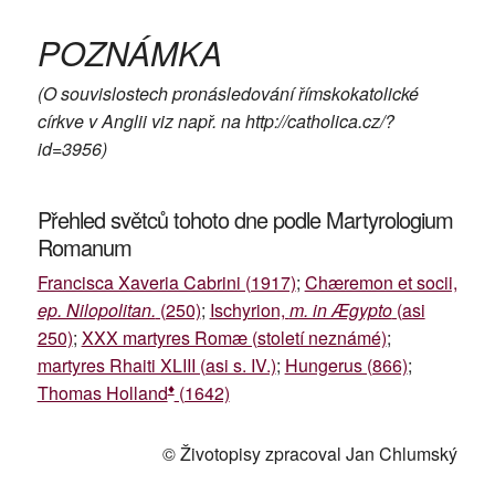
POZNÁMKA
(O souvislostech pronásledování římskokatolické
církve v Anglii viz např. na http://catholica.cz/?
id=3956)
Přehled světců tohoto dne podle Martyrologium
Romanum
Francisca Xaveria Cabrini (1917)
;
Chæremon et socii,
ep. Nilopolitan.
(250)
;
Ischyrion,
m. in Ægypto
(asi
250)
;
XXX martyres Romæ (století neznámé)
;
martyres Rhaiti XLIII (asi s. IV.)
;
Hungerus (866)
;
♦
Thomas Holland
(1642)
© Životopisy zpracoval Jan Chlumský