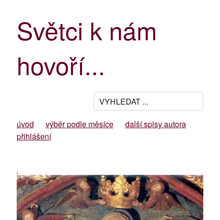
Světci k nám
hovoří...
úvod
výběr podle měsíce
další spisy autora
přihlášení
-